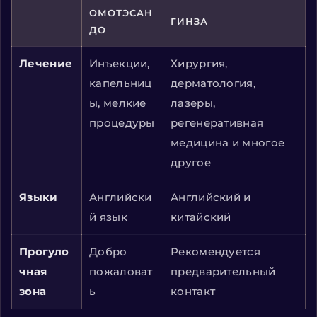
ОМОТЭСАН
ГИНЗА
ДО
Лечение
Инъекции,
Хирургия,
капельниц
дерматология,
ы, мелкие
лазеры,
процедуры
регенеративная
медицина и многое
другое
Языки
Английски
Английский и
й язык
китайский
Прогуло
Добро
Рекомендуется
чная
пожаловат
предварительный
зона
ь
контакт