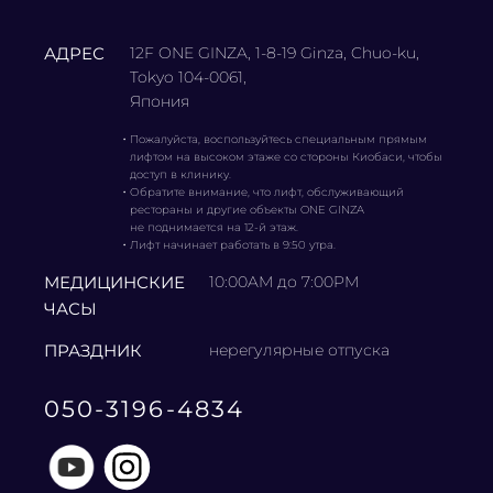
АДРЕС
12F ONE GINZA, 1-8-19 Ginza, Chuo-ku,
Tokyo 104-0061,
Япония
・
Пожалуйста, воспользуйтесь специальным прямым
лифтом на высоком этаже со стороны Киобаси, чтобы
доступ в клинику.
・
Обратите внимание, что лифт, обслуживающий
рестораны и другие объекты ONE GINZA
не поднимается на 12-й этаж.
・
Лифт начинает работать в 9:50 утра.
МЕДИЦИНСКИЕ
10:00AM до 7:00PM
ЧАСЫ
ПРАЗДНИК
нерегулярные отпуска
050-3196-4834