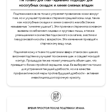
Не только для глаз - идеально подходит для
носогубных складок и линий слезных впадин
Подтяжка висков не только устраняет провисание кожи вокруг
глаз, но и улучшает признаки старения средней зоны лица, такие
как носогубные складки и линии слезного желоба (также
называемые “линиями ущелья”). Эти признаки старения в основном
вызваны ослаблением лицевых и круговых мышц, а также
уменьшением количества подкожного коллагена, эластина и
гиалуроновой кислоты с возрастом. Эти изменения приводят к
старческому виду лица.
Поднимая кожу и ткани по диагонали вверх от висков к щекам,
височная подтяжка улучшает положение щек и создает молодой
контур. Процедура также может уменьшить объем щек, что
приведет к более стройной середине лица. Ее выбирают не только
для устранения текущей дряблости, но и в качестве
профилактической меры против будущей дряблости - активная
инвестиция в долгосрочную красоту.
ВРЕМЯ ПРОСТОЯ ПОСЛЕ ПОДТЯЖКИ ХРАМА