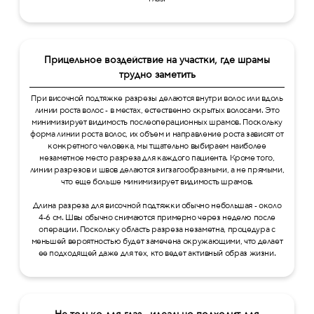
Прицельное воздействие на участки, где шрамы
трудно заметить
При височной подтяжке разрезы делаются внутри волос или вдоль
линии роста волос - в местах, естественно скрытых волосами. Это
минимизирует видимость послеоперационных шрамов. Поскольку
форма линии роста волос, их объем и направление роста зависят от
конкретного человека, мы тщательно выбираем наиболее
незаметное место разреза для каждого пациента. Кроме того,
линии разрезов и швов делаются зигзагообразными, а не прямыми,
что еще больше минимизирует видимость шрамов.
Длина разреза для височной подтяжки обычно небольшая - около
4-6 см. Швы обычно снимаются примерно через неделю после
операции. Поскольку область разреза незаметна, процедура с
меньшей вероятностью будет замечена окружающими, что делает
ее подходящей даже для тех, кто ведет активный образ жизни.