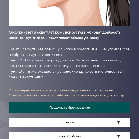
Омолаживает и осветляет кожу вокруг глаз, убирает дряблость
кожи вокруг висков и подтягивает обвисшую кожу
Пункт.1 : Подтяните обвисшую кожу в области внешних уголков глаз,
надбровных дуг и верхних век
Пункт.2 : Поскольку разрез делается вблизи линии роста волос,
шрамы незаметны, а отделка получается естественной
Пункт.3 : Также ожидается устранение дряблости и отечности в
средней части лица
Услуги переводчика и консультанта предоставляются бесплатно.
*Некоторые врачи могут потребовать дополнительную плату за выбор.
Продолжить бронирование
Прайс-лист
Зона обработки