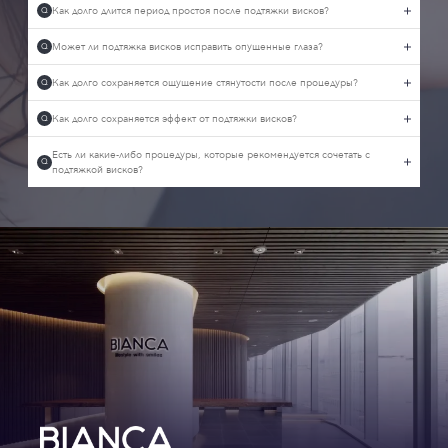
Как долго длится период простоя после подтяжки висков?
Q
Может ли подтяжка висков исправить опущенные глаза?
Q
Как долго сохраняется ощущение стянутости после процедуры?
Q
Как долго сохраняется эффект от подтяжки висков?
Q
Есть ли какие-либо процедуры, которые рекомендуется сочетать с
Q
подтяжкой висков?