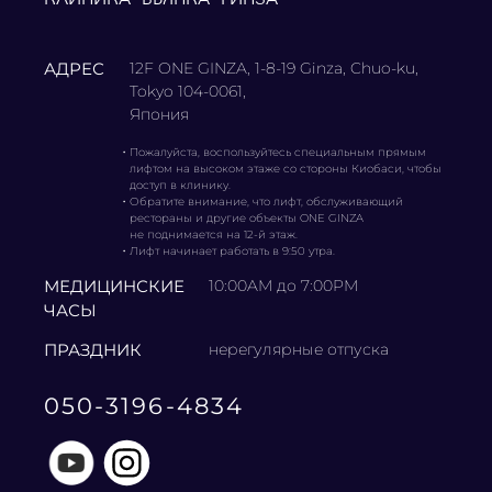
АДРЕС
12F ONE GINZA, 1-8-19 Ginza, Chuo-ku,
Tokyo 104-0061,
Япония
・
Пожалуйста, воспользуйтесь специальным прямым
лифтом на высоком этаже со стороны Киобаси, чтобы
доступ в клинику.
・
Обратите внимание, что лифт, обслуживающий
рестораны и другие объекты ONE GINZA
не поднимается на 12-й этаж.
・
Лифт начинает работать в 9:50 утра.
МЕДИЦИНСКИЕ
10:00AM до 7:00PM
ЧАСЫ
ПРАЗДНИК
нерегулярные отпуска
050-3196-4834