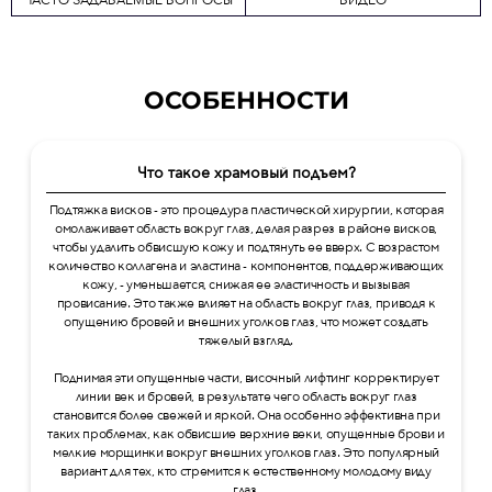
ЧАСТО ЗАДАВАЕМЫЕ ВОПРОСЫ
ВИДЕО
ОСОБЕННОСТИ
Что такое храмовый подъем?
Подтяжка висков - это процедура пластической хирургии, которая
омолаживает область вокруг глаз, делая разрез в районе висков,
чтобы удалить обвисшую кожу и подтянуть ее вверх. С возрастом
количество коллагена и эластина - компонентов, поддерживающих
кожу, - уменьшается, снижая ее эластичность и вызывая
провисание. Это также влияет на область вокруг глаз, приводя к
опущению бровей и внешних уголков глаз, что может создать
тяжелый взгляд.
Поднимая эти опущенные части, височный лифтинг корректирует
линии век и бровей, в результате чего область вокруг глаз
становится более свежей и яркой. Она особенно эффективна при
таких проблемах, как обвисшие верхние веки, опущенные брови и
мелкие морщинки вокруг внешних уголков глаз. Это популярный
вариант для тех, кто стремится к естественному молодому виду
глаз.