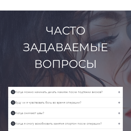
ЧАСТО
ЗАДАВАЕМЫЕ
ВОПРОСЫ
Когда можно начинать делать макияж после подтяжки висков?
Q
Буду ли я чувствовать боль во время операции?
Q
Когда снимают швы?
Q
Когда я смогу возобновить занятия спортом после операции?
Q