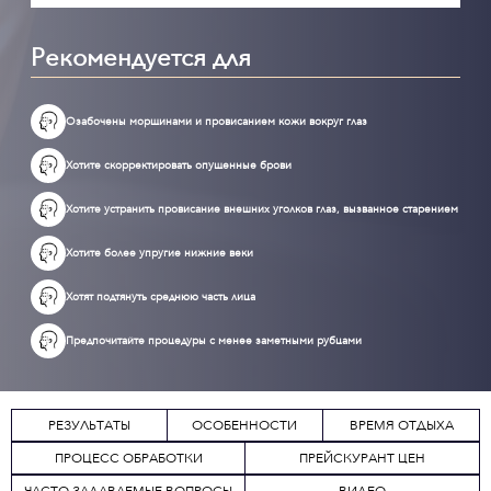
Рекомендуется для
Озабочены морщинами и провисанием кожи вокруг глаз
Хотите скорректировать опущенные брови
Хотите устранить провисание внешних уголков глаз, вызванное старением
Хотите более упругие нижние веки
Хотят подтянуть среднюю часть лица
Предпочитайте процедуры с менее заметными рубцами
РЕЗУЛЬТАТЫ
ОСОБЕННОСТИ
ВРЕМЯ ОТДЫХА
ПРОЦЕСС ОБРАБОТКИ
ПРЕЙСКУРАНТ ЦЕН