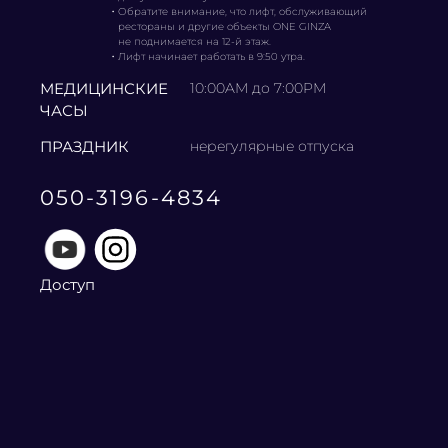
・
Обратите внимание, что лифт, обслуживающий
рестораны и другие объекты ONE GINZA
не поднимается на 12-й этаж.
・
Лифт начинает работать в 9:50 утра.
МЕДИЦИНСКИЕ
10:00AM до 7:00PM
ЧАСЫ
ПРАЗДНИК
нерегулярные отпуска
050-3196-4834
Доступ