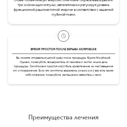
три слоя за один импульс, автоматически регулируя уровень
фракционной радиочастотной энергии в соответствии с заданной
глубиной ткани.
ВРЕМЯ ПРОСТОЯ ПОСЛЕ ВЗРЫВА MORPHEUS8
Вы можете отправиться домой сразу после процедуры бурста Morpheus8.
Однако, пожалуйста, воздержитесь от макияжа и чистки лица в день
процедуры. Симптомами простоя могут быть кровотечение из мест введения
игл и покраснение. Если эти симптомы выражены сильно или у вас есть какие-
либо опасения, пожалуйста, немедленно свяжитесь с нами.
Преимущества лечения