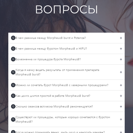
ВОПРОСЫ
В чем разница между Morpheus8 burst и Potenza?
Q
В чем разница между бурстом Morpheus8 и HIFU?
Q
Болезненна ли процедура бурста Morpheus8?
Q
Когда я начну видеть результаты от применения препарата
Q
Morpheus8 burst?
Можно ли сочетать бурст Morpheus8 с лазерными процедурами?
Q
Как долго длится простой в работе Morpheus8 burst?
Q
Сколько сеансов всплеска Morpheus8 рекомендуется?
Q
Существуют ли процедуры, которые хорошо сочетаются с бурстом
Q
Morpheus8?
Когда можно принимать ванну, мыть лицо и наносить макияж?
Q