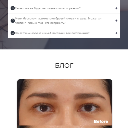
Разве глаз не будет выглядеть слишком резким?
Q
Меня беспокоит асимметрия бровей слева и справа. Может ли
Q
лифтинг "лисьих глаз" это исправить?
Является ли эффект лисьей подтяжки век постоянным?
Q
БЛОГ