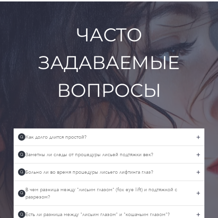
ЧАСТО
ЗАДАВАЕМЫЕ
ВОПРОСЫ
Как долго длится простой?
Q
Заметны ли следы от процедуры лисьей подтяжки век?
Q
Больно ли во время процедуры лисьего лифтинга глаз?
Q
В чем разница между "лисьим глазом" (fox eye lift) и подтяжкой с
Q
разрезом?
Есть ли разница между "лисьим глазом" и "кошачьим глазом"?
Q