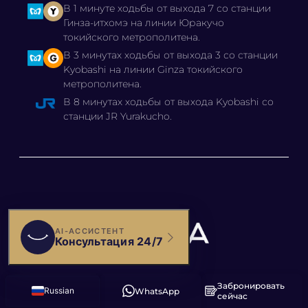
В 1 минуте ходьбы от выхода 7 со станции
Гинза-итхомэ на линии Юракучо
токийского метрополитена.
В 3 минутах ходьбы от выхода 3 со станции
Kyobashi на линии Ginza токийского
метрополитена.
В 8 минутах ходьбы от выхода Kyobashi со
станции JR Yurakucho.
Забронировать
© 2025 КЛИНИКА БЬЯНКА,
Russian
WhatsApp
сейчас
English