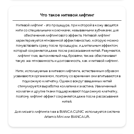
Что такое нитевой лифтинг
Нитевой лифтинг - это процедура, при которой в кожу вводятся
нити со специальными колючками, называемыми зубчиками, для
обеспечения лифтингового эффекта. Нитевой лифтинг
характеризуется мгновенной эффективностью, которую можно
почувствовать сразу после процедуры, и длительным эффектом,
который сохраняется даже после рассасывания нитей. Разумеется,
лифтинг глаз, выполняемый над бровями, также обеспечивает
такую же мгновенность и долговечность, как и нитевой лифтинг.
Нити, используемые в нитевом лифтинге, естественным образом
усваиваются организмом, поэтому со временем они впитываются в
подкожную клетчатку. Однако вокруг введенных нитей
стимулируется выработка коллагена и эластина. Увеличенный
коллаген и другие ткани поддерживают подкожную клетчатку,
поэтому лифтинг-эффект сохраняется даже после рассасывания
нитей.
Для лисьего лифтинга глаз в BIANCA CLINIC используется система
Artemis Mini или BIANCA Lift.