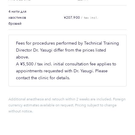
4 нити для
хвостиков
¥207,900
/ tax incl.
бровей
Fees for procedures performed by Technical Training
Director Dr. Yasugi differ from the prices listed
above.
A ¥5,500 / tax incl. initial consultation fee applies to
appointments requested with Dr. Yasugi. Please
contact the clinic for details.
Additional anesthesia and retouch within 2 weeks are included. Foreign
currency estimates available on request. Pricing subject to change
without notice.