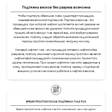
Подтяжка висков без разреза возможна
Чтобы подтянуть обвисшие глаза, существует процедура,
называемая височной подтяжкой. Подтяжка висков - это
процедура, при которой лифтинг достигается за счет разреза на
обвисшей коже виска и ее удаления. Хотя эта процедура может
придать области вокруг глаз свежий вид, она требует разреза
скальпелем, поэтому следует обратить внимание на длительный
период простоя и значительную нагрузку на кожу.
Липовый лифтинг глаз - это процедура нитевого лифтинга без
разрезов, поэтому она имеет короткий период простоя и является
лифтинговой процедурой с пониженным риском. Кроме того,
шрамы минимальны. При лисьем лифтинге глаз нити, введенные в
кожу, приподнимают кожу висков, поэтому наряду с подтяжкой
внешних уголков глаз можно добиться и лифтинга висков.
ВРЕМЯ ПРОСТОЯ ПОСЛЕ ПОДТЯЖКИ ГЛАЗ FOX
Время простоя после лифтинга глаз Fox минимально, как и при других