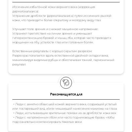
Иссечение избыточной кожи верхнего века (коррекция
дерматохалазиса):
Устранение дряблости (дерматохалазиса) путем иссечения рыхлой
кожи, что приводит к более открытому и молодому виду глаз.
Улучшает поле зрения и снижает мышечное напряжение:
Устраняет препятствия на линии зрения и уменьшает
гиперкомпенсацию бровей и мышц лба, которая часто приводит к
морщинам на лбу, усталости глаз или головным болям.
Естественные результаты с хорошо скрытым разрезом:
Разрез располагается вдоль естественной двойной складки века,
минимизируя видимые рубцы и обеспечивая тонкий, гармоничный
результат.
Рекомендуется для
・Люди с заметно обвисшей кожей верхнего века, создающей усталый
или постаревший вид, и/или мешающей нанесению макияжа на глаза.
・Люди, испытывающие зрительные помехи из-за дряблости кожи век
・Люди с напряженным лбом или часто поднимающие брови, чтобы
подсознательно компенсировать тяжелые веки.