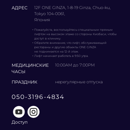
АДРЕС
12F ONE GINZA, 1-8-19 Ginza, Chuo-ku,
Tokyo 104-0061,
Япония
・
Пожалуйста, воспользуйтесь специальным прямым
лифтом на высоком этаже со стороны Киобаси, чтобы
доступ в клинику.
・
Обратите внимание, что лифт, обслуживающий
рестораны и другие объекты ONE GINZA
не поднимается на 12-й этаж.
・
Лифт начинает работать в 9:50 утра.
МЕДИЦИНСКИЕ
10:00AM до 7:00PM
ЧАСЫ
ПРАЗДНИК
нерегулярные отпуска
050-3196-4834
Доступ