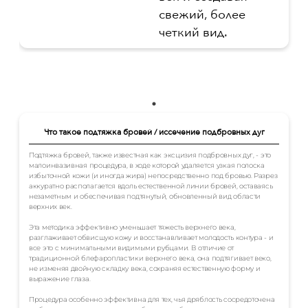
свежий, более
четкий вид.
Что такое подтяжка бровей / иссечение подбровных дуг
Подтяжка бровей, также известная как эксцизия подбровных дуг, - это
малоинвазивная процедура, в ходе которой удаляется узкая полоска
избыточной кожи (и иногда жира) непосредственно под бровью. Разрез
аккуратно располагается вдоль естественной линии бровей, оставаясь
незаметным и обеспечивая подтянутый, обновленный вид области
верхних век.
Эта методика эффективно уменьшает тяжесть верхнего века,
разглаживает обвисшую кожу и восстанавливает молодость контура - и
все это с минимальными видимыми рубцами. В отличие от
традиционной блефаропластики верхнего века, она подтягивает веко,
не изменяя двойную складку века, сохраняя естественную форму и
выражение глаза.
Процедура особенно эффективна для тех, чья дряблость сосредоточена