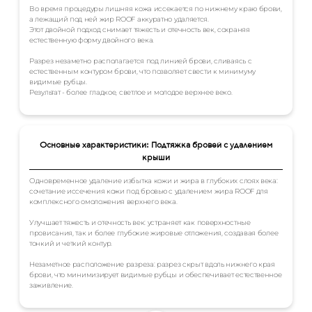
Во время процедуры лишняя кожа иссекается по нижнему краю брови,
а лежащий под ней жир ROOF аккуратно удаляется.
Этот двойной подход снимает тяжесть и отечность век, сохраняя
естественную форму двойного века.
Разрез незаметно располагается под линией брови, сливаясь с
естественным контуром брови, что позволяет свести к минимуму
видимые рубцы.
Результат - более гладкое, светлое и молодое верхнее веко.
Основные характеристики: Подтяжка бровей с удалением
крыши
Одновременное удаление избытка кожи и жира в глубоких слоях века:
сочетание иссечения кожи под бровью с удалением жира ROOF для
комплексного омоложения верхнего века.
Улучшает тяжесть и отечность век: устраняет как поверхностные
провисания, так и более глубокие жировые отложения, создавая более
тонкий и четкий контур.
Незаметное расположение разреза: разрез скрыт вдоль нижнего края
брови, что минимизирует видимые рубцы и обеспечивает естественное
заживление.