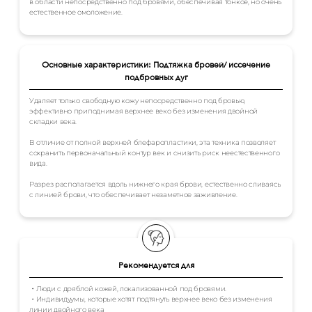
в области непосредственно под бровями, обеспечивая тонкое, но очень
естественное омоложение.
Основные характеристики: Подтяжка бровей/ иссечение
подбровных дуг
Удаляет только свободную кожу непосредственно под бровью,
эффективно приподнимая верхнее веко без изменения двойной
складки века.
В отличие от полной верхней блефаропластики, эта техника позволяет
сохранить первоначальный контур век и снизить риск неестественного
вида.
Разрез располагается вдоль нижнего края брови, естественно сливаясь
с линией брови, что обеспечивает незаметное заживление.
Рекомендуется для
・Люди с дряблой кожей, локализованной под бровями.
・Индивидуумы, которые хотят подтянуть верхнее веко без изменения
линии двойного века