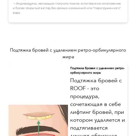
・Индивидуумы, желающие получить тонкое, естественное омоложение
и более открытый взгляд без резких изменений или "перегруженного"
вида.
Подтяжка бровей с удалением ретро-орбикулярного
жира
Подтяжка бровей с удалением ретро-
орбикулярного жира
Подтяжка бровей с
ROOF - это
процедура,
сочетающая в себе
лифтинг бровей, при
котором удаляется и
подтягивается
лишняя обвисшая