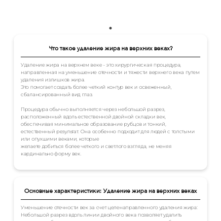
Что такое удаление жира на верхних веках?
Удаление жира на верхнем веке - это хирургическая процедура,
направленная на уменьшение отечности и тяжести верхнего века путем
удаления излишков жира.
Это помогает создать более четкий контур век и освеженный,
сбалансированный вид глаз.
Процедура обычно выполняется через небольшой разрез,
расположенный вдоль естественной двойной складки век,
обеспечивая минимальное образование рубцов и тонкий,
естественный результат. Она особенно подходит для людей с толстыми
или опухшими веками, которые
желаете добиться более четкого и светлого взгляда, не меняя
кардинально форму век.
Основные характеристики: Удаление жира на верхних веках
Уменьшение отечности век за счет целенаправленного удаления жира:
Небольшой разрез вдоль линии двойного века позволяет удалить