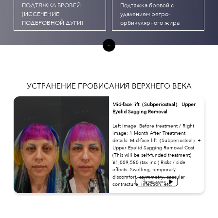
ПОДТЯЖКА БРОВЕЙ
Подтяжка бровей с
(ИССЕЧЕНИЕ
удалением ретро-
ПОДБРОВНОЙ ДУГИ)
орбикулярного жира
УСТРАНЕНИЕ ПРОВИСАНИЯ ВЕРХНЕГО ВЕКА
Mid-face lift（Subperiosteal） Upper
Eyelid Sagging Removal
Left image: Before treatment / Right
image: 1 Month After Treatment
details: Mid-face lift（Subperiosteal）+
Upper Eyelid Sagging Removal Cost
(This will be self-funded treatment):
¥1,009,580 (tax inc.) Risks / side
effects: Swelling, temporary
discomfort, asymmetry, capsular
Читать далее
contracture, infection, etc.