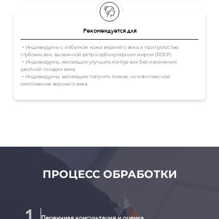
Рекомендуется для
・Индивидуумы с избытком кожи верхнего века и припухлостью
глубоких век, вызванной ретро-орбикулярным жиром (ROOF)
・Индивидуумы, желающие улучшить контур век без изменения
двойной складки века
・Индивидуумы, желающие получить тонкое, но комплексное
омоложение верхнего века
ПРОЦЕСС ОБРАБОТКИ
Первичная консультация и оценка