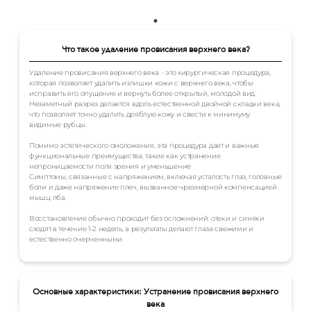
Что такое удаление провисания верхнего века?
Удаление провисания верхнего века - это хирургическая процедура,
которая позволяет удалить излишки кожи с верхнего века, чтобы
исправить его опущение и вернуть более открытый, молодой вид.
Незаметный разрез делается вдоль естественной двойной складки века,
что позволяет точно удалить дряблую кожу и свести к минимуму
видимые рубцы.
Помимо эстетического омоложения, эта процедура дает и важные
функциональные преимущества, такие как устранение
непроницаемости поля зрения и уменьшение
Симптомы, связанные с напряжением, включая усталость глаз, головные
боли и даже напряжение плеч, вызванное чрезмерной компенсацией
мышц лба.
Восстановление обычно проходит без осложнений: отеки и синяки
сходят в течение 1-2 недель, а результаты делают глаза свежими и
естественно очерченными.
Основные характеристики: Устранение провисания верхнего
века