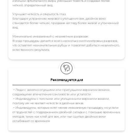
излишки орбитального жира, уменьшая тяжесть и создавая более
четкий, определенный вид.
Улучшает четкость и открытость глаз:
Благодаря устранению жирового утолщения век, двойное веко
становится более четким, придавая взгляду более живой и утонченный
вид.
Минимально инвазивный с незаметным разрезом:
В ходе процедуры делается всего несколько миллиметровых разрезов,
что оставляет незначительные рубцы и позволяет добиться незаметного,
естественного результата.
Рекомендуется для
・Люди с заметно опухшими или припухшими верхними веками,
создающими впечатление сонливости или усталости.
・Индивидуумы с толстыми или утолщенными верхними веками,
поэтому им не хватает четкости в двойных веках.
・Индивидуумы, которые хотят менее инвазивную процедуру, но устали
от трудностей с поддержанием двойной складки с помощью временных
методов, таких как клей для век, или чьи сшитые двойные веки
ослабевают со временем