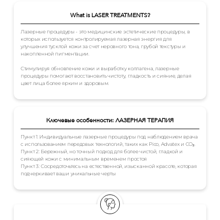
What is LASER TREATMENTS?
Лазерные процедуры - это медицинские эстетические процедуры, в
которых используется контролируемая лазерная энергия для
улучшения тусклой кожи за счет неровного тона, грубой текстуры и
накопленной пигментации.
Стимулируя обновление кожи и выработку коллагена, лазерные
процедуры помогают восстановить чистоту, гладкость и сияние, делая
цвет лица более ярким и здоровым.
Ключевые особенности: ЛАЗЕРНАЯ ТЕРАПИЯ
Пункт 1: Индивидуальные лазерные процедуры под наблюдением врача
с использованием передовых технологий, таких как Pico, Advatex и CO₂.
Пункт 2: Бережный, но точный подход для более чистой, гладкой и
сияющей кожи с минимальным временем простоя
Пункт 3: Сосредоточьтесь на естественной, изысканной красоте, которая
подчеркивает ваши уникальные черты