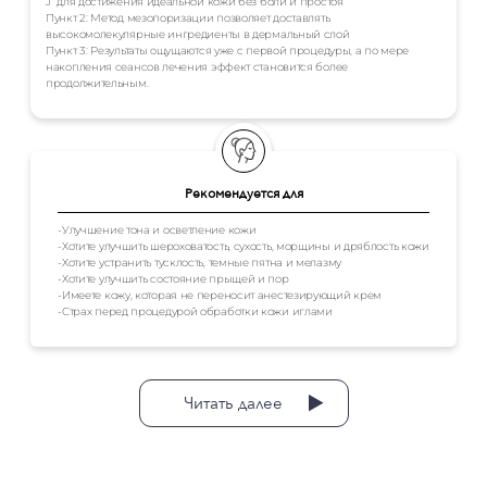
J” для достижения идеальной кожи без боли и простоя
Пункт 2: Метод мезопоризации позволяет доставлять
высокомолекулярные ингредиенты в дермальный слой
Пункт 3: Результаты ощущаются уже с первой процедуры, а по мере
накопления сеансов лечения эффект становится более
продолжительным.
Рекомендуется для
-Улучшение тона и осветление кожи
-Хотите улучшить шероховатость, сухость, морщины и дряблость кожи
-Хотите устранить тусклость, темные пятна и мелазму
-Хотите улучшить состояние прыщей и пор
-Имеете кожу, которая не переносит анестезирующий крем
-Страх перед процедурой обработки кожи иглами
Читать далее