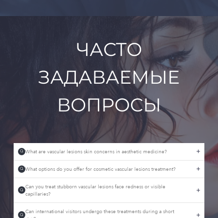
ЧАСТО
ЗАДАВАЕМЫЕ
ВОПРОСЫ
What are vascular lesions skin concerns in aesthetic medicine?
Q
What options do you offer for cosmetic vascular lesions treatment?
Q
Can you treat stubborn vascular lesions face redness or visible
Q
capillaries?
Can international visitors undergo these treatments during a short
Q