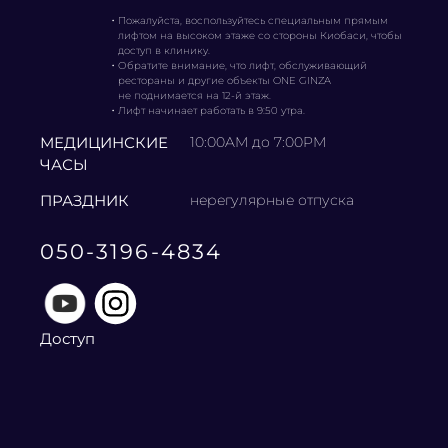
・
Пожалуйста, воспользуйтесь специальным прямым
лифтом на высоком этаже со стороны Киобаси, чтобы
доступ в клинику.
・
Обратите внимание, что лифт, обслуживающий
рестораны и другие объекты ONE GINZA
не поднимается на 12-й этаж.
・
Лифт начинает работать в 9:50 утра.
МЕДИЦИНСКИЕ
10:00AM до 7:00PM
ЧАСЫ
ПРАЗДНИК
нерегулярные отпуска
050-3196-4834
Доступ