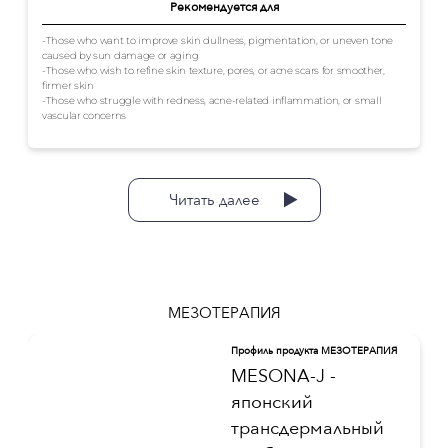
Рекомендуется для
-Those who want to improve skin dullness, pigmentation, or uneven tone
caused by sun damage or aging
-Those who wish to refine skin texture, pores, or acne scars for smoother,
firmer skin
-Those who struggle with redness, acne-related inflammation, or small
vascular concerns
Читать далее
МЕЗОТЕРАПИЯ
Профиль продукта МЕЗОТЕРАПИЯ
MESONA-J -
японский
трансдермальный