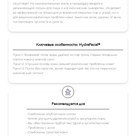
отсутствует. На заключительном этапе в процедуру вводятся
увлажняющий лосьон для лица и косметические сыворотки, что делает
ее эффективной не только для устранения открытых пор и угрей, но и
для решения различных проблем кожи, таких как акне, шрамы от акне,
пигментация, тусклость и сухость.
Ключевые особенности: HydraFacial®
Пункт 1: Вихревой поток воды удаляет из пор грязь, старые отмершие
клетки кожи и кожное сало
Пункт 2: Улучшая основу кожи, решает различные проблемы кожи!
Пункт 3: Почти без простоя, также подходит для тех, кто не переносит
химический пилинг
Рекомендуется для
-Озабочены клубничным носом
-Хотите улучшить удаление угрей и закупорить поры
-Вы обеспокоены грубой текстурой и тусклостью кожи
-Проблемы с акне
-Озабочены сухостью кожи