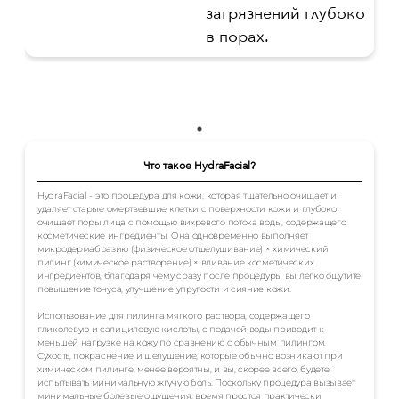
загрязнений глубоко
в порах.
Что такое HydraFacial?
HydraFacial - это процедура для кожи, которая тщательно очищает и
удаляет старые омертвевшие клетки с поверхности кожи и глубоко
очищает поры лица с помощью вихревого потока воды, содержащего
косметические ингредиенты. Она одновременно выполняет
микродермабразию (физическое отшелушивание) × химический
пилинг (химическое растворение) × вливание косметических
ингредиентов, благодаря чему сразу после процедуры вы легко ощутите
повышение тонуса, улучшение упругости и сияние кожи.
Использование для пилинга мягкого раствора, содержащего
гликолевую и салициловую кислоты, с подачей воды приводит к
меньшей нагрузке на кожу по сравнению с обычным пилингом.
Сухость, покраснение и шелушение, которые обычно возникают при
химическом пилинге, менее вероятны, и вы, скорее всего, будете
испытывать минимальную жгучую боль. Поскольку процедура вызывает
минимальные болевые ощущения, время простоя практически