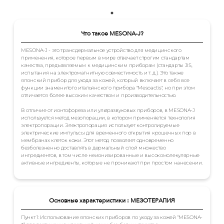
Что такое MESONA-J?
MESONA-J - это трансдермальное устройство для медицинского
применения, которое первым в мире отвечает строгим стандартам
качества, предъявляемым к медицинским приборам (стандарты JIS,
испытания на электромагнитную совместимость и т. д.). Это также
японский прибор для ухода за кожей, который включает в себя все
функции знаменитого итальянского прибора "Mesoactis", но при этом
отличается более высоким качеством и производительностью.
В отличие от ионтофореза или ультразвуковых приборов, в MESONA-J
используется метод мезопорации, в котором применяется технология
электропорации. Электропорация использует контролируемые
электрические импульсы для временного открытия крошечных пор в
мембранах клеток кожи. Этот метод позволяет одновременно
безболезненно доставлять в дермальный слой множество
ингредиентов, в том числе неионизированные и высокомолекулярные
активные ингредиенты, которые не проникают при простом нанесении.
Основные характеристики : МЕЗОТЕРАПИЯ
Пункт 1: Использование японских приборов по уходу за кожей “MESONA-