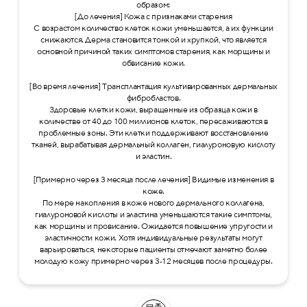
образом:
[До лечения] Кожа с признаками старения
С возрастом количество клеток кожи уменьшается, а их функции
снижаются. Дерма становится тонкой и хрупкой, что является
основной причиной таких симптомов старения, как морщины и
обвисание кожи.
[Во время лечения] Трансплантация культивированных дермальных
фибробластов.
Здоровые клетки кожи, выращенные из образца кожи в
количестве от 40 до 100 миллионов клеток, пересаживаются в
проблемные зоны. Эти клетки поддерживают восстановление
тканей, вырабатывая дермальный коллаген, гиалуроновую кислоту
и эластин.
[Примерно через 3 месяца после лечения] Видимые изменения в
коже.
По мере накопления в коже нового дермального коллагена,
гиалуроновой кислоты и эластина уменьшаются такие симптомы,
как морщины и провисание. Ожидается повышение упругости и
эластичности кожи. Хотя индивидуальные результаты могут
варьироваться, некоторые пациенты отмечают заметно более
молодую кожу примерно через 3-12 месяцев после процедуры.