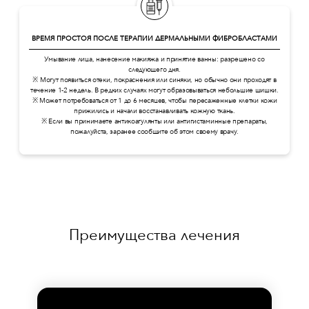
ВРЕМЯ ПРОСТОЯ ПОСЛЕ ТЕРАПИИ ДЕРМАЛЬНЫМИ ФИБРОБЛАСТАМИ
Умывание лица, нанесение макияжа и принятие ванны: разрешено со
следующего дня.
※ Могут появиться отеки, покраснения или синяки, но обычно они проходят в
течение 1-2 недель. В редких случаях могут образовываться небольшие шишки.
※ Может потребоваться от 1 до 6 месяцев, чтобы пересаженные клетки кожи
прижились и начали восстанавливать кожную ткань.
※ Если вы принимаете антикоагулянты или антигистаминные препараты,
пожалуйста, заранее сообщите об этом своему врачу.
Преимущества лечения