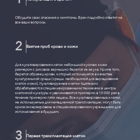
Обсудите свои опасения и симптомы. Врач подробно ответит на
все ваши вопросы.
Взятие проб крови и кожи
Для культивирования клеток небольшой кусочек кожи
размером с рисовое зернышко берется из-за уха. Кроме того,
берется образец крови, который используется в качестве
культуральной среды (среды, необходимой для выращивания
клеток кожи). Культивируемые клетки тщательно
обрабатываются специализированными техниками в центре
клеточной культуры и увеличиваются примерно в 10 000 раз в
течение примерно пяти недель. Все культивированные клетки,
не используемые для немедленной трансплантации, могут быть
криоконсервированы в специализированном учреждении для
использования в будущем.
Первая трансплантация клеток