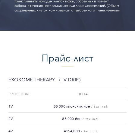
трансплантаты молодых клеток кожи, собранных в момент
забора, в течение нескольких лет или даже десятилетий. (Объем
сохраненных клеток кожи зависит от выбранного плана лечения).
Прайс-лист
EXOSOME THERAPY （ IV DRIP）
PROCEDURE
ЦЕНА
1V
55 000 японских иен
/ tax incl.
2V
88 000 йен
/ tax incl.
4V
¥154,000
/ tax incl.