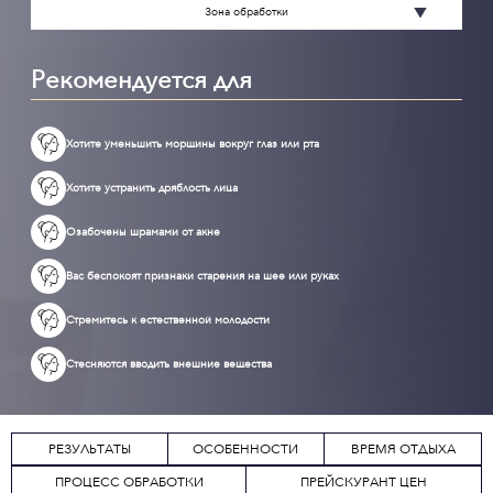
Зона обработки
Рекомендуется для
Хотите уменьшить морщины вокруг глаз или рта
Хотите устранить дряблость лица
Озабочены шрамами от акне
Вас беспокоят признаки старения на шее или руках
Стремитесь к естественной молодости
Стесняются вводить внешние вещества
РЕЗУЛЬТАТЫ
ОСОБЕННОСТИ
ВРЕМЯ ОТДЫХА
ПРОЦЕСС ОБРАБОТКИ
ПРЕЙСКУРАНТ ЦЕН