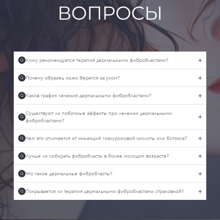
ВОПРОСЫ
Кому рекомендуется терапия дермальными фибробластами?
Q
Почему образец кожи берется за ухом?
Q
Каков график лечения дермальными фибробластами?
Q
Существуют ли побочные эффекты при лечении дермальными
Q
фибробластами?
Чем это отличается от инъекций гиалуроновой кислоты или ботокса?
Q
Лучше ли собирать фибробласты в более молодом возрасте?
Q
Что такое дермальные фибробласты?
Q
Покрывается ли терапия дермальными фибробластами страховкой?
Q