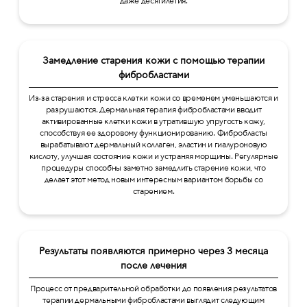
даже десятилетия.
Замедление старения кожи с помощью терапии
фибробластами
Из-за старения и стресса клетки кожи со временем уменьшаются и
разрушаются. Дермальная терапия фибробластами вводит
активированные клетки кожи в утратившую упругость кожу,
способствуя ее здоровому функционированию. Фибробласты
вырабатывают дермальный коллаген, эластин и гиалуроновую
кислоту, улучшая состояние кожи и устраняя морщины. Регулярные
процедуры способны заметно замедлить старение кожи, что
делает этот метод новым интересным вариантом борьбы со
старением.
Результаты появляются примерно через 3 месяца
после лечения
Процесс от предварительной обработки до появления результатов
терапии дермальными фибробластами выглядит следующим