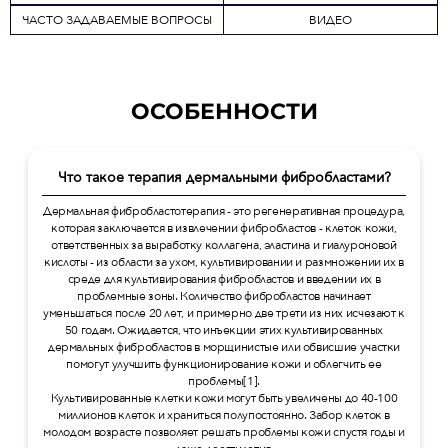
ЧАСТО ЗАДАВАЕМЫЕ ВОПРОСЫ
ВИДЕО
ОСОБЕННОСТИ
Что такое терапия дермальными фибробластами?
Дермальная фибробластотерапия - это регенеративная процедура,
которая заключается в извлечении фибробластов - клеток кожи,
ответственных за выработку коллагена, эластина и гиалуроновой
кислоты - из области за ухом, культивировании и размножении их в
среде для культивирования фибробластов и введении их в
проблемные зоны. Количество фибробластов начинает
уменьшаться после 20 лет, и примерно две трети из них исчезают к
50 годам. Ожидается, что инъекции этих культивированных
дермальных фибробластов в морщинистые или обвисшие участки
помогут улучшить функционирование кожи и облегчить ее
проблемы[1].
Культивированные клетки кожи могут быть увеличены до 40-100
миллионов клеток и храниться полупостоянно. Забор клеток в
молодом возрасте позволяет решать проблемы кожи спустя годы и