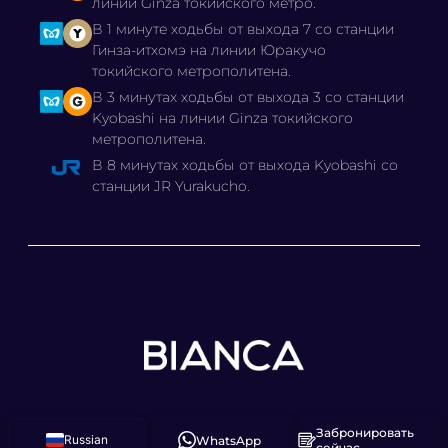
линии Ginza токийского метро.
В 1 минуте ходьбы от выхода 7 со станции
Гинза-итхомэ на линии Юракучо
токийского метрополитена.
В 3 минутах ходьбы от выхода 3 со станции
Kyobashi на линии Ginza токийского
метрополитена.
В 8 минутах ходьбы от выхода Kyobashi со
станции JR Yurakucho.
Забронировать
© 2025 КЛИНИКА БЬЯНКА,
Russian
WhatsApp
сейчас