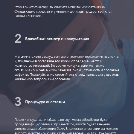
Чтобы очистить кожу, вы снимете макияж и умоете лицо.
Очищающие средства и умывалки для лица предоставляются
нашей клиникой.
Врачебный осмотр и консультация
Мы внимательно выслушаем все опасения и пожелания пациента
и, подтвердив состояние его кожи, определим места и
количество инъекций. Во время консультации мы также
объясним конкретный ход лечения, риски, стоимость и побочные
эффекты. Пожалуйста, не стесняйтесь спрашивать, если у вас есть
какие-либо вопросы или опасения.
Процедура анестезии
После консультации область вокруг места обработки будет
продезинфицирована, и при необходимости будет введена
анестезия для облегчения боли. В качестве анестезии вы можете
выбрать анестезирующий крем или веселящий газ. Пожалуйста,