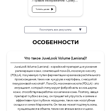
/ Правое изображение: Сразу
после
Читать далее
Посмотреть все результаты
ОСОБЕННОСТИ
Что такое JuveLook Volume (Lenisna)?
JuveLook Volume (Lenisna) - корейский препарат для усиления
регенерации кожи, сочетающий поли-DL-молочную кислоту
(PDLLA), получаемую путем ферментации крахмалов растительного
происхождения, таких как кукуруза и картофель, с несшитой
гиалуроновой кислотой*. Поли-DL-молочная кислота (PDLLA) - это
ингредиент, который стимулирует фибробласты в слое дермы
кожи, способствуя выработке коллагена в коже. Поэтому, вводя
препарат глубоко в кожу, он придает ей упругость и сияние и
эффективен при глубоких морщинах, таких как носогубные
складки и линии Марионетта. Он также может подтянуть зоны,
нуждающиеся в объеме, такие как впалые виски и щеки.