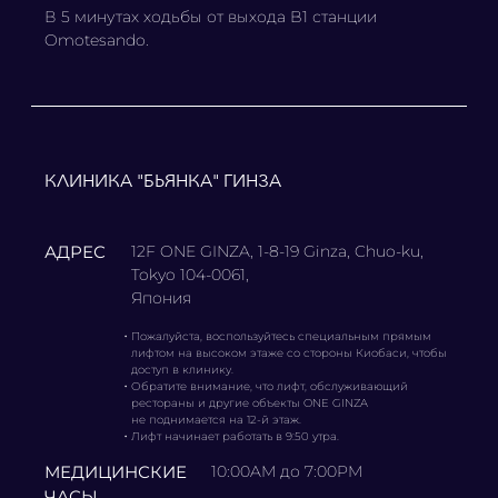
В 5 минутах ходьбы от выхода B1 станции
Omotesando.
КЛИНИКА "БЬЯНКА" ГИНЗА
АДРЕС
12F ONE GINZA, 1-8-19 Ginza, Chuo-ku,
Tokyo 104-0061,
Япония
・
Пожалуйста, воспользуйтесь специальным прямым
лифтом на высоком этаже со стороны Киобаси, чтобы
доступ в клинику.
・
Обратите внимание, что лифт, обслуживающий
рестораны и другие объекты ONE GINZA
не поднимается на 12-й этаж.
・
Лифт начинает работать в 9:50 утра.
МЕДИЦИНСКИЕ
10:00AM до 7:00PM
ЧАСЫ