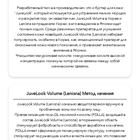
Разработанный тем же производителем, что и бустер для кожи
"JuveLook", который используется для устранения мелких морщин
и раскрытия пор, он известен как JuveLook Volume в Корее и
Lenisna за пределами Кореи, а его внедрение в Японии идет
полным ходом. Среди различных препаратов для улучшения
состояния кожи новейший JuveLook Volume (Lenisna) набирает
популярность, особенно в Корее, как инъекционный препарат для
омоложения кожи нового поколения, и привлекает значительное
внимание в Японии.
*Несшитая гиалуроновая кислота: гиалуроновая кислота высокой
концентрации, молекулы которой не связаны между собой
химическими связями.
JuveLook Volume (Lenisna) Метод лечения
JuveLook Volume (Lenisna) локально вводится врачом вручную в
проблемные зоны или по всему лицу.
Прямая инъекция поли-DL-молочной кислоты (PDLLA), входящей в
состав JuveLook Volume (Lenisna), в пораженную область
стимулирует фибробласты и способствует выработке коллагена.
PDLLA имеет сферическую молекулярную структуру, которая не
стимулирует окружающие клетки в месте инъекции, что позволяет