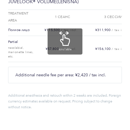
JUVELOOK® VOLUME(LENISNA)
TREATMENT
1 СЕАНС
3 СЕССИИ
AREA
Полное лицо
¥115,500
¥311,900
/ tax incl.
/ tax incl.
Partial
nasolabial,
¥57,800
¥156,100
/ tax incl.
/ tax incl.
scrollable
marionette lines,
etc.
Additional needle fee per area: ¥2,420 / tax incl.
Additional anesthesia and retouch within 2 weeks are included. Foreign
currency estimates available on request. Pricing subject to change
without notice.