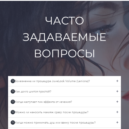
ЧАСТО
ЗАДАВАЕМЫЕ
ВОПРОСЫ
Болезненна ли процедура JuveLook Volume (Lenisna)?
Q
Как долго длится простой?
Q
Когда наступает пик эффекта от лечения?
Q
Можно ли наносить макияж сразу после процедуры?
Q
Когда можно принимать душ или ванну после процедуры?
Q