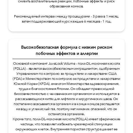
снизить воспалительные реакции, побочные эффекты и риск
образования комков.
Рекомендуемый интервал между процедурами - 3 раза в 1 месяц,
затем поддерживающий курс каждые 6 месяцев - 1 год.
Высокобезопасная формула с низким риском
побочных эффектов и аллергии
Основной компонент JuveLook Volume - поли-DL-молочная кислота
(PDLLA) - является высокобезопасным ингредиентом, одобренным
Управлением по контролю за продуктами и лекарствами США
(FDA) и Министерством по контролю за продуктами и лекарствами
Южной Кореи (KFDA), аналогом Министерства здравоохранения,
труда и благосостояния Японии. Он обладает превосходной
биосовместимостью с человеческим организмом и используется в
рассасывающихся нитях для лифтинга и хирургических швов. Он
постепенно всасывается в организм и в конце концов распадается
на воду и углекислый газ, поэтому нет никаких опасений, что он
останется в организме.
Кроме того, поли-DL-молочная кислота (PDLLA) имеет сферические
частицы, что позволяет избежать чрезмерной стимуляции
окружающих клеток. Внутренняя пористая структура делает ее