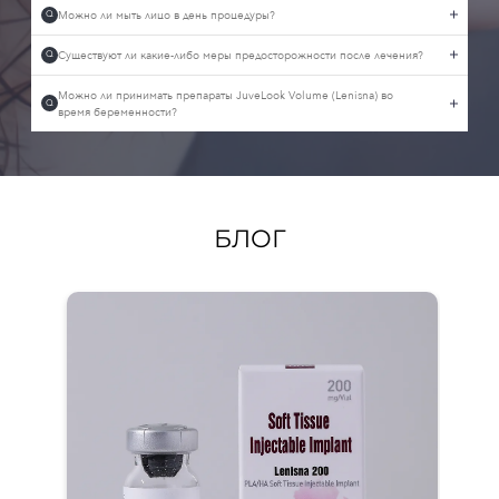
Можно ли мыть лицо в день процедуры?
Q
Существуют ли какие-либо меры предосторожности после лечения?
Q
Можно ли принимать препараты JuveLook Volume (Lenisna) во
Q
время беременности?
БЛОГ