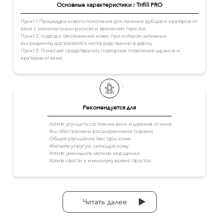
Основные характеристики : Trifill PRO
Пункт 1: Процедура нового поколения для лечения рубцов и кратеров от
акне с минимальным риском и временем простоя
Пункт 2: подход к омоложению кожи, при котором активные
ингредиенты доставляются непосредственно в дерму
Пункт 3: Помогает предотвратить повторное появление шрамов и
кратеров от акне
Рекомендуется для
-Хотите улучшить состояние акне и шрамов от акне
-Вы обеспокоены расширенными порами
-Общее улучшение текстуры кожи
-Желаете упругую, сияющую кожу
-Хотите уменьшить мелкие морщинки
-Хотите свести к минимуму время простоя
Читать далее