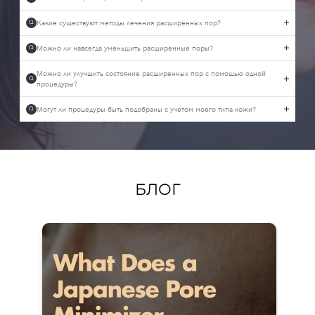
Какие существуют методы лечения расширенных пор?
Q
Можно ли навсегда уменьшить расширенные поры?
Q
Можно ли улучшить состояние расширенных пор с помощью одной
Q
процедуры?
Могут ли процедуры быть подобраны с учетом моего типа кожи?
Q
БЛОГ