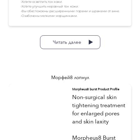
-Хотите осветлить тон кожи.
-Хотите улучшить неровный тон кожи.
-Вы обеспокоены расширенными порами и шрамами от акне.
-Озабочены мелкими морщинками.
Читать далее
Морфей8 лопнул
Morpheus8 burst Product Profile
Non-surgical skin
tightening treatment
for enlarged pores
and skin laxity
Morpheus8 Burst