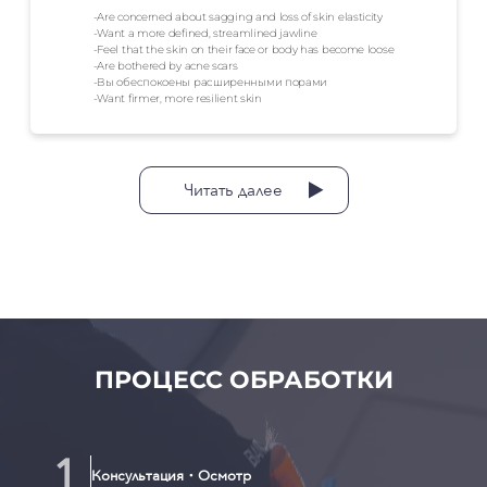
-Are concerned about sagging and loss of skin elasticity
-Want a more defined, streamlined jawline
-Feel that the skin on their face or body has become loose
-Are bothered by acne scars
-Вы обеспокоены расширенными порами
-Want firmer, more resilient skin
Читать далее
ПРОЦЕСС ОБРАБОТКИ
Консультация・Осмотр