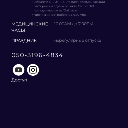
・
Обратите внимание, что лифт, обслуживающий
рестораны и другие объекты ONE GINZA
не поднимается на 12-й этаж.
・
Лифт начинает работать в 9:50 утра.
МЕДИЦИНСКИЕ
10:00AM до 7:00PM
ЧАСЫ
ПРАЗДНИК
нерегулярные отпуска
050-3196-4834
Доступ