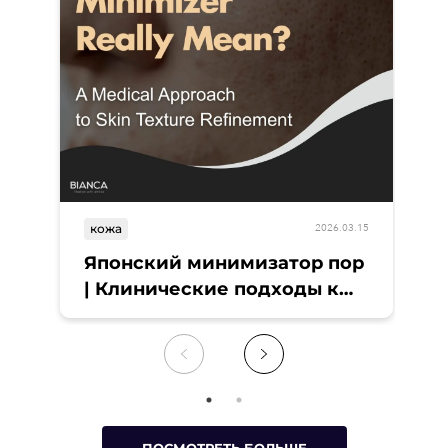
кожа
к
2026.03.15
Японский минимизатор пор
М
| Клинические подходы к
д
очищению кожи
п
э
Т