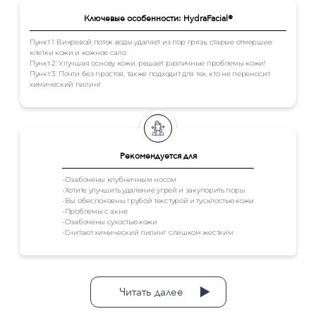
Ключевые особенности: HydraFacial®
Пункт 1: Вихревой поток воды удаляет из пор грязь, старые отмершие
клетки кожи и кожное сало
Пункт 2: Улучшая основу кожи, решает различные проблемы кожи!
Пункт 3: Почти без простоя, также подходит для тех, кто не переносит
химический пилинг
Рекомендуется для
-Озабочены клубничным носом
-Хотите улучшить удаление угрей и закупорить поры
-Вы обеспокоены грубой текстурой и тусклостью кожи
-Проблемы с акне
-Озабочены сухостью кожи
-Считают химический пилинг слишком жестким
Читать далее