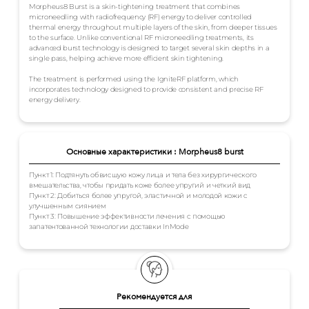
Morpheus8 Burst is a skin-tightening treatment that combines
microneedling with radiofrequency (RF) energy to deliver controlled
thermal energy throughout multiple layers of the skin, from deeper tissues
to the surface. Unlike conventional RF microneedling treatments, its
advanced burst technology is designed to target several skin depths in a
single pass, helping achieve more efficient skin tightening.
The treatment is performed using the IgniteRF platform, which
incorporates technology designed to provide consistent and precise RF
energy delivery.
Основные характеристики : Morpheus8 burst
Пункт 1: Подтянуть обвисшую кожу лица и тела без хирургического
вмешательства, чтобы придать коже более упругий и четкий вид
Пункт 2: Добиться более упругой, эластичной и молодой кожи с
улучшенным сиянием
Пункт 3: Повышение эффективности лечения с помощью
запатентованной технологии доставки InMode
Рекомендуется для