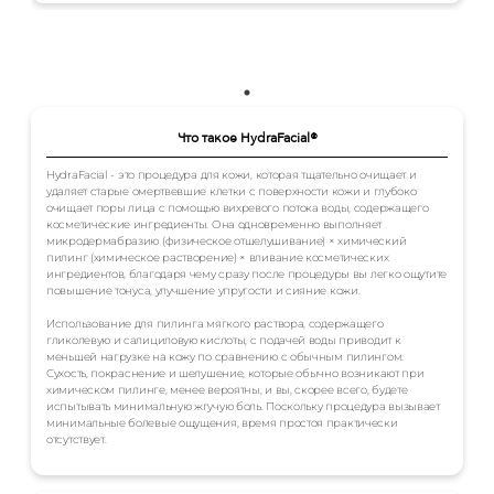
Что такое HydraFacial®
HydraFacial - это процедура для кожи, которая тщательно очищает и
удаляет старые омертвевшие клетки с поверхности кожи и глубоко
очищает поры лица с помощью вихревого потока воды, содержащего
косметические ингредиенты. Она одновременно выполняет
микродермабразию (физическое отшелушивание) × химический
пилинг (химическое растворение) × вливание косметических
ингредиентов, благодаря чему сразу после процедуры вы легко ощутите
повышение тонуса, улучшение упругости и сияние кожи.
Использование для пилинга мягкого раствора, содержащего
гликолевую и салициловую кислоты, с подачей воды приводит к
меньшей нагрузке на кожу по сравнению с обычным пилингом.
Сухость, покраснение и шелушение, которые обычно возникают при
химическом пилинге, менее вероятны, и вы, скорее всего, будете
испытывать минимальную жгучую боль. Поскольку процедура вызывает
минимальные болевые ощущения, время простоя практически
отсутствует.