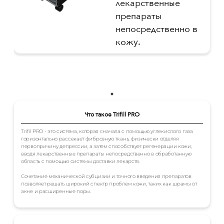
лекарственные
препараты
непосредственно в
кожу.
Что такое Trifill PRO
Trifil PRO - это система, которая сначала с помощью углекислого газа
горизонтально рассекает фиброзную ткань, физически отделяя
первопричину депрессии, а затем способствует регенерации кожи,
вводя лекарственные препараты непосредственно в обработанную
область с помощью системы доставки лекарств.
Сочетание механической субцизии и точного введения препаратов
позволяет решать широкий спектр проблем кожи, таких как шрамы от
акне и расширенные поры.