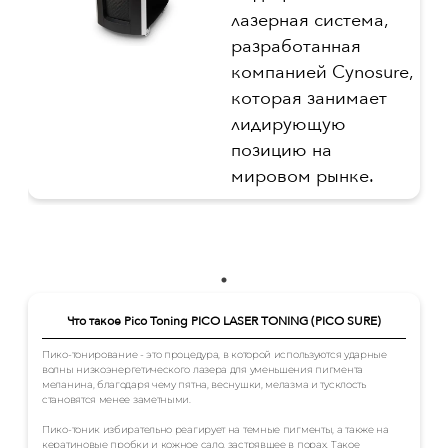
лазерная система,
разработанная
компанией Cynosure,
которая занимает
лидирующую
позицию на
мировом рынке.
Что такое Pico Toning PICO LASER TONING (PICO SURE)
Пико-тонирование - это процедура, в которой используются ударные
волны низкоэнергетического лазера для уменьшения пигмента
меланина, благодаря чему пятна, веснушки, мелазма и тусклость
становятся менее заметными.
Пико-тоник избирательно реагирует на темные пигменты, а также на
кератиновые пробки и кожное сало, застрявшее в порах. Такое