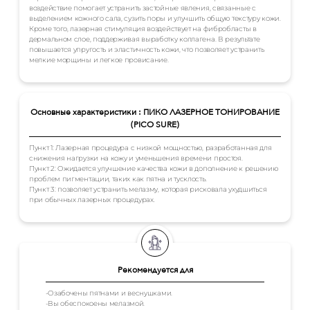
воздействие помогает устранить застойные явления, связанные с
выделением кожного сала, сузить поры и улучшить общую текстуру кожи.
Кроме того, лазерная стимуляция воздействует на фибробласты в
дермальном слое, поддерживая выработку коллагена. В результате
повышается упругость и эластичность кожи, что позволяет устранить
мелкие морщины и легкое провисание.
Основные характеристики : ПИКО ЛАЗЕРНОЕ ТОНИРОВАНИЕ
(PICO SURE)
Пункт 1: Лазерная процедура с низкой мощностью, разработанная для
снижения нагрузки на кожу и уменьшения времени простоя.
Пункт 2: Ожидается улучшение качества кожи в дополнение к решению
проблем пигментации, таких как пятна и тусклость.
Пункт 3: позволяет устранить мелазму, которая рисковала ухудшиться
при обычных лазерных процедурах.
Рекомендуется для
-Озабочены пятнами и веснушками.
-Вы обеспокоены мелазмой.