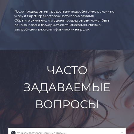
После процедуры мы предоставим подробные инструкции по
уходу и мерам предосторожности после лечения.
Обратите внимание, что в день процедуры вам может быть
рекомендовано воздержаться от нанесения макияжа,
употребления алкоголя и физических нагрузок.
ЧАСТО
ЗАДАВАЕМЫЕ
ВОПРОСЫ
Что вызывает расширенные поры?
Q