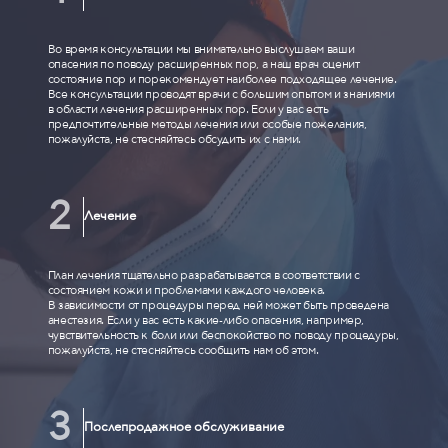
Во время консультации мы внимательно выслушаем ваши
опасения по поводу расширенных пор, а наш врач оценит
состояние пор и порекомендует наиболее подходящее лечение.
Все консультации проводят врачи с большим опытом и знаниями
в области лечения расширенных пор. Если у вас есть
предпочтительные методы лечения или особые пожелания,
пожалуйста, не стесняйтесь обсудить их с нами.
Лечение
План лечения тщательно разрабатывается в соответствии с
состоянием кожи и проблемами каждого человека.
В зависимости от процедуры перед ней может быть проведена
анестезия. Если у вас есть какие-либо опасения, например,
чувствительность к боли или беспокойство по поводу процедуры,
пожалуйста, не стесняйтесь сообщить нам об этом.
Послепродажное обслуживание