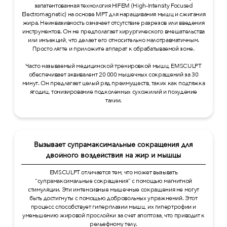
запатентованная технология HIFEM (High-Intensity Focused
Electromagnetic) на основе МРТ для наращивания мышц и сжигания
жира. Неинвазивность означает отсутствие разрезов или введения
инструментов. Он не предполагает хирургического вмешательства
или инъекций, что делает его относительно малотравматичным.
Просто лягте и приложите аппарат к обрабатываемой зоне.
Часто называемый медицинской тренировкой мышц, EMSCULPT
обеспечивает эквивалент 20 000 мышечных сокращений за 30
минут. Он предлагает целый ряд преимуществ, таких как подтяжка
ягодиц, тонизирование подколенных сухожилий и похудение
талии.
Вызывает супрамаксимальные сокращения для
двойного воздействия на жир и мышцы
EMSCULPT отличается тем, что может вызывать
“супрамаксимальные сокращения” с помощью магнитной
стимуляции. Эти интенсивные мышечные сокращения не могут
быть достигнуты с помощью добровольных упражнений. Этот
процесс способствует гиперплазии мышц, их гипертрофии и
уменьшению жировой прослойки за счет апоптоза, что приводит к
рельефному телу.