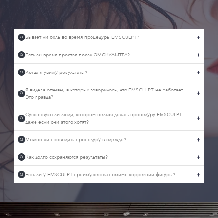
Бывает ли боль во время процедуры EMSCULPT?
Q
Есть ли время простоя после ЭМСКУЛЬПТА?
Q
Когда я увижу результаты?
Q
Я видела отзывы, в которых говорилось, что EMSCULPT не работает.
Q
Это правда?
Существуют ли люди, которым нельзя делать процедуру EMSCULPT,
Q
даже если они этого хотят?
Можно ли проводить процедуру в одежде?
Q
Как долго сохраняются результаты?
Q
Есть ли у EMSCULPT преимущества помимо коррекции фигуры?
Q