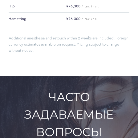
Hip
¥76,300
/ tax incl.
Hamstring
¥76,300
/ tax incl.
Additional anesthesia and retouch within 2 weeks are included. Foreign
currency estimates available on request. Pricing subject to change
without notice.
ЧАСТО
ЗАДАВАЕМЫЕ
ВОПРОСЫ