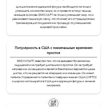
Для достижения идеальной фигуры необходимо не только
уменьшить количество жира, но и привести в тонус мышцы,
лежащие в основе. EMSCULPT не только уменьшает жир, но и
увеличивает мышечную массу, что отличает его от традиционных
тренажеров для похудения или процедур по уменьшению
жировой прослойки.
Популярность в США с минимальным временем
простоя
ЭМСКУЛЬПТ известен тем, что не вызывает болезненных
ощущений и не требует длительного простоя. Он не требует
нагрева или охлаждения и является безопасным вариантом даже
для тех, кто не решается на операцию или инъекции. Он имеет
патенты Управления по патентам и товарным знакам США (USPTO)
и широко используется в США для коррекции фигуры и лечения
ожирения.