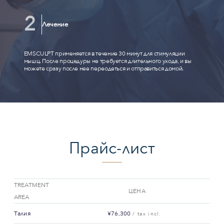
Лечение
EMSCULPT применяется в течение 30 минут для стимуляции
мышц. После процедуры не требуется длительного ухода, и вы
можете сразу после нее переодеться и отправиться домой.
Прайс-лист
TREATMENT
ЦЕНА
AREA
Талия
¥76,300
/ tax incl.