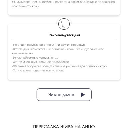
стимулированием выработки коллагена для омоложения и повышения
эластичности кожи
Рекомендуется для
-Не видел результатов от HIFU или других процедур
-Хотите улучшить состояние обвисшей кожи без хирургического
вмешательства
-Имеют объемные контуры лица
-Хотите уменьшить двойной подбородок
-Желание получить более длительное решение для подтяжки кожи
-Хотите также подтянуть контуры тела
Читать далее
ПЕРЕСАДКА ЖИРА НА ЛИЦО