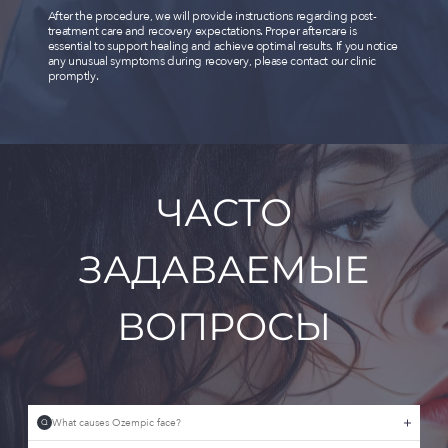
After the procedure, we will provide instructions regarding post-
treatment care and recovery expectations. Proper aftercare is
essential to support healing and achieve optimal results. If you notice
any unusual symptoms during recovery, please contact our clinic
promptly.
ЧАСТО
ЗАДАВАЕМЫЕ
ВОПРОСЫ
What causes Ozempic face?
Q