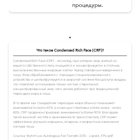
процедуры.
Что такое Condensed Rich Face (CRF)?
Condensed Rich Face (CRF) - это метод, при котором жир, взятый из
вашего собственного тела, очищается и концентрируется в плотные,
высококачественные жировые клетки перед повторным введением в
лицо. Жир обрабатывается с помощью специализированного
устройства и центрифугируется в закрытой системе без доступа воздуха,
что позволяет использовать только чистый, стерильный
концентрированный жир, чего нельзя добиться при традиционной
пересадке жира в лицо.
В то время как стандартная пересадка жира обычно показывает
выживаемость около 40%, а инъекции стволовых клеток жира - около
80%, CRF продемонстрировал выживаемость более 90%. Благодаря
такой высокой чистоте и выживаемости трансплантата, CRF может
эффективно улучшать морщины, впадины и возрастные изменения
контура лица.
Ссылка: Yoshimura Autologous Fat Transfer 2010 - Lipokit_FPU.pdf