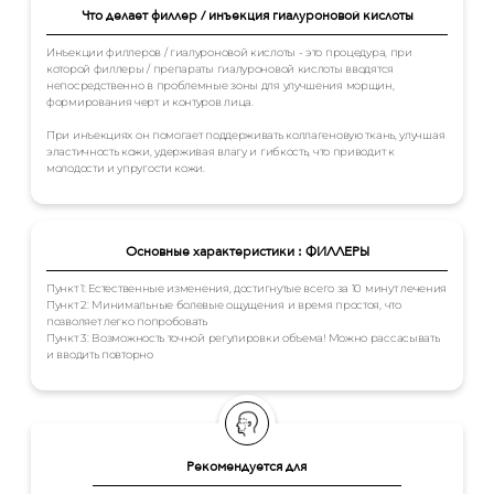
Что делает филлер / инъекция гиалуроновой кислоты
Инъекции филлеров / гиалуроновой кислоты - это процедура, при
которой филлеры / препараты гиалуроновой кислоты вводятся
непосредственно в проблемные зоны для улучшения морщин,
формирования черт и контуров лица.
При инъекциях он помогает поддерживать коллагеновую ткань, улучшая
эластичность кожи, удерживая влагу и гибкость, что приводит к
молодости и упругости кожи.
Основные характеристики : ФИЛЛЕРЫ
Пункт 1: Естественные изменения, достигнутые всего за 10 минут лечения
Пункт 2: Минимальные болевые ощущения и время простоя, что
позволяет легко попробовать
Пункт 3: Возможность точной регулировки объема! Можно рассасывать
и вводить повторно
Рекомендуется для