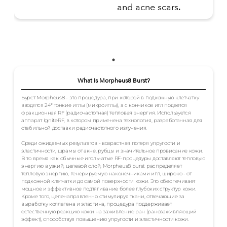
and acne scars.
What Is Morpheus8 Burst?
Бурст Morpheus8 - это процедура, при которой в подкожную клетчатку
вводятся 24* тонкие иглы (микроиглы), а с кончиков игл подается
фракционная RF (радиочастотная) тепловая энергия. Используется
аппарат IgniteRF, в котором применена технология, разработанная для
стабильной доставки радиочастотного излучения.
Среди ожидаемых результатов - возрастная потеря упругости и
эластичности, шрамы от акне, рубцы и значительное провисание кожи.
В то время как обычные игольчатые RF-процедуры доставляют тепловую
энергию в узкий, целевой слой, Morpheus8 burst распределяет
тепловую энергию, генерируемую наконечниками игл, широко - от
подкожной клетчатки до самой поверхности кожи. Это обеспечивает
мощное и эффективное подтягивание более глубоких структур кожи.
Кроме того, целенаправленно стимулируя ткани, отвечающие за
выработку коллагена и эластина, процедура поддерживает
естественную реакцию кожи на заживление ран (ранозаживляющий
эффект), способствуя повышению упругости и эластичности кожи.