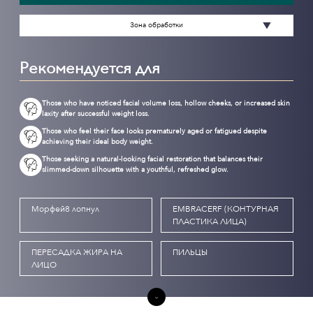
Зона обработки
Рекомендуется для
Those who have noticed facial volume loss, hollow cheeks, or increased skin
laxity after successful weight loss.
Those who feel their face looks prematurely aged or fatigued despite
achieving their ideal body weight.
Those seeking a natural-looking facial restoration that balances their
slimmed-down silhouette with a youthful, refreshed glow.
Морфей8 лопнул
EMBRACERF (КОНТУРНАЯ
ПЛАСТИКА ЛИЦА)
ПЕРЕСАДКА ЖИРА НА
ПИЛЬЦЫ
ЛИЦО