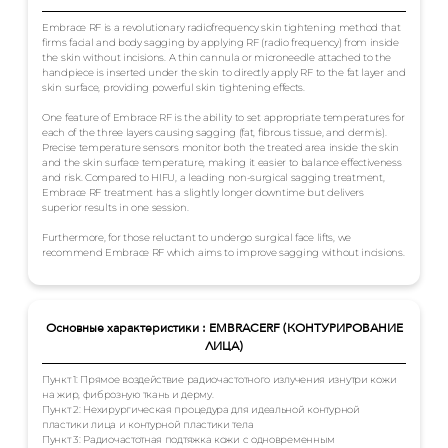
Embrace RF is a revolutionary radiofrequency skin tightening method that
firms facial and body sagging by applying RF (radio frequency) from inside
the skin without incisions. A thin cannula or microneedle attached to the
handpiece is inserted under the skin to directly apply RF to the fat layer and
skin surface, providing powerful skin tightening effects.
One feature of Embrace RF is the ability to set appropriate temperatures for
each of the three layers causing sagging (fat, fibrous tissue, and dermis).
Precise temperature sensors monitor both the treated area inside the skin
and the skin surface temperature, making it easier to balance effectiveness
and risk. Compared to HIFU, a leading non-surgical sagging treatment,
Embrace RF treatment has a slightly longer downtime but delivers
superior results in one session.
Furthermore, for those reluctant to undergo surgical face lifts, we
recommend Embrace RF which aims to improve sagging without incisions.
Основные характеристики : EMBRACERF (КОНТУРИРОВАНИЕ
ЛИЦА)
Пункт 1: Прямое воздействие радиочастотного излучения изнутри кожи
на жир, фиброзную ткань и дерму.
Пункт 2: Нехирургическая процедура для идеальной контурной
пластики лица и контурной пластики тела
Пункт 3: Радиочастотная подтяжка кожи с одновременным