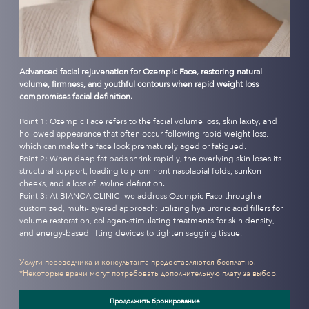
Advanced facial rejuvenation for Ozempic Face, restoring natural
volume, firmness, and youthful contours when rapid weight loss
compromises facial definition.
Point 1: Ozempic Face refers to the facial volume loss, skin laxity, and
hollowed appearance that often occur following rapid weight loss,
which can make the face look prematurely aged or fatigued.
Point 2: When deep fat pads shrink rapidly, the overlying skin loses its
structural support, leading to prominent nasolabial folds, sunken
cheeks, and a loss of jawline definition.
Point 3: At BIANCA CLINIC, we address Ozempic Face through a
customized, multi-layered approach: utilizing hyaluronic acid fillers for
volume restoration, collagen-stimulating treatments for skin density,
and energy-based lifting devices to tighten sagging tissue.
Услуги переводчика и консультанта предоставляются бесплатно.
*Некоторые врачи могут потребовать дополнительную плату за выбор.
Продолжить бронирование