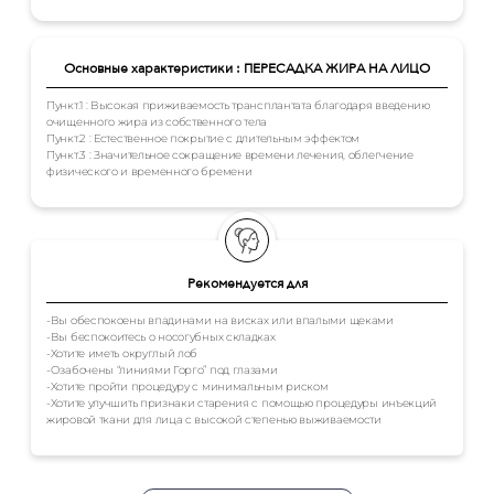
Основные характеристики : ПЕРЕСАДКА ЖИРА НА ЛИЦО
Пункт.1 : Высокая приживаемость трансплантата благодаря введению
очищенного жира из собственного тела
Пункт.2 : Естественное покрытие с длительным эффектом
Пункт.3 : Значительное сокращение времени лечения, облегчение
физического и временного бремени
Рекомендуется для
-Вы обеспокоены впадинами на висках или впалыми щеками
-Вы беспокоитесь о носогубных складках
-Хотите иметь округлый лоб
-Озабочены “линиями Горго” под глазами
-Хотите пройти процедуру с минимальным риском
-Хотите улучшить признаки старения с помощью процедуры инъекций
жировой ткани для лица с высокой степенью выживаемости