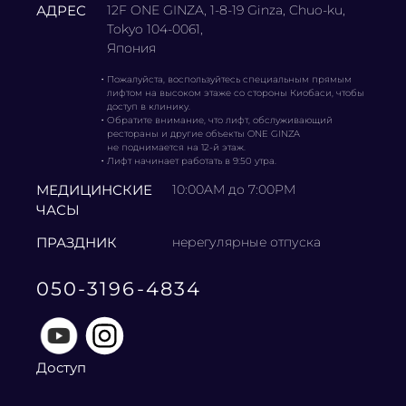
АДРЕС
12F ONE GINZA, 1-8-19 Ginza, Chuo-ku,
Tokyo 104-0061,
Япония
・
Пожалуйста, воспользуйтесь специальным прямым
лифтом на высоком этаже со стороны Киобаси, чтобы
доступ в клинику.
・
Обратите внимание, что лифт, обслуживающий
рестораны и другие объекты ONE GINZA
не поднимается на 12-й этаж.
・
Лифт начинает работать в 9:50 утра.
МЕДИЦИНСКИЕ
10:00AM до 7:00PM
ЧАСЫ
ПРАЗДНИК
нерегулярные отпуска
050-3196-4834
Доступ