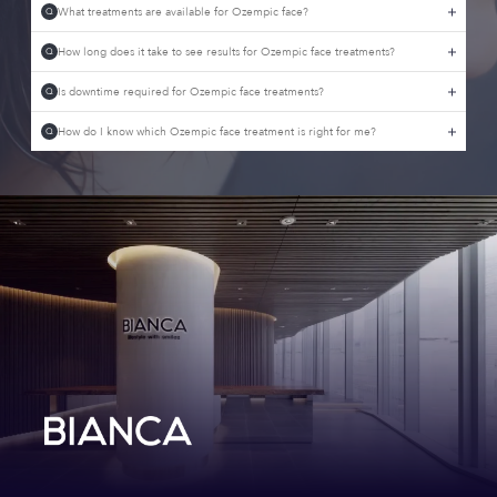
What treatments are available for Ozempic face?
Q
How long does it take to see results for Ozempic face treatments?
Q
Is downtime required for Ozempic face treatments?
Q
How do I know which Ozempic face treatment is right for me?
Q