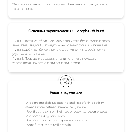
*24 иглы - это зависит от используемой насадки и фракционного
наконечника.
Основные характеристики : Morpheus8 burst
Пункт 1: Подтянуть обвисшую кожу лица и тела без хирургического
вмешательства, чтобы придать коже более упругий и четкий вид
Пункт 2: Добиться более упругой, эластичной и молодой кожи с
улучшенным сиянием
Пункт 3: Повышение эффективности лечения с помощью
запатентованной технологии доставки InMode
Рекомендуется для
-Are concerned about sagging and loss of skin elasticity
-Want a more defined, streamlined jawline
-Feel that the skin on their face or body has become loose
-Are bothered by acne scars
-Вы обеспокоены расширенными порами
-Want firmer, more resilient skin