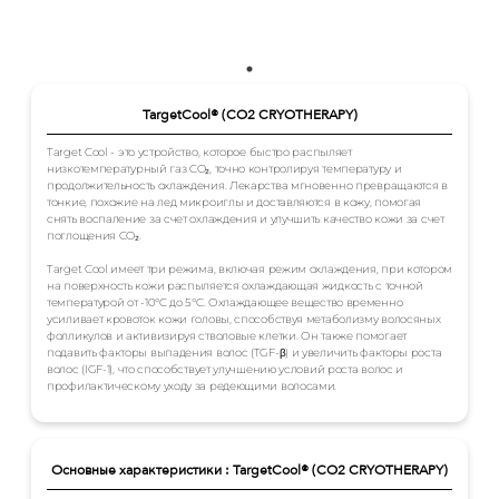
TargetCool® (CO2 CRYOTHERAPY)
Target Cool - это устройство, которое быстро распыляет
низкотемпературный газ CO₂, точно контролируя температуру и
продолжительность охлаждения. Лекарства мгновенно превращаются в
тонкие, похожие на лед микроиглы и доставляются в кожу, помогая
снять воспаление за счет охлаждения и улучшить качество кожи за счет
поглощения CO₂.
Target Cool имеет три режима, включая режим охлаждения, при котором
на поверхность кожи распыляется охлаждающая жидкость с точной
температурой от -10°C до 5°C. Охлаждающее вещество временно
усиливает кровоток кожи головы, способствуя метаболизму волосяных
фолликулов и активизируя стволовые клетки. Он также помогает
подавить факторы выпадения волос (TGF-β) и увеличить факторы роста
волос (IGF-1), что способствует улучшению условий роста волос и
профилактическому уходу за редеющими волосами.
Основные характеристики : TargetCool® (CO2 CRYOTHERAPY)