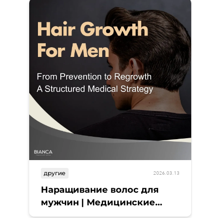
другие
В
2026.03.13
Наращивание волос для
Л
мужчин | Медицинские
П
возможности в Токио
п