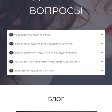
ВОПРОСЫ
Что вызывает выпадение волос?
Q
Какие типы выпадения волос поддаются лечению?
Q
Какие существуют методы лечения выпадения волос?
Q
Сколько времени требуется, чтобы увидеть результаты?
Q
Требуется ли уход после лечения?
Q
БЛОГ