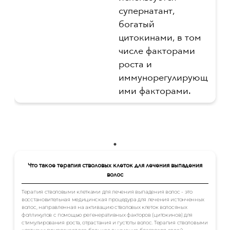
супернатант,
богатый
цитокинами, в том
числе факторами
роста и
иммунорегулирующ
ими факторами.
Что такое терапия стволовых клеток для лечения выпадения
волос
Терапия стволовыми клетками для лечения выпадения волос - это
восстановительная медицинская процедура для лечения истонченных
волос, направленная на активацию стволовых клеток волосяных
фолликулов с помощью регенеративных факторов (цитокинов) для
стимулирования роста, отрастания и густоты волос. Терапия стволовыми