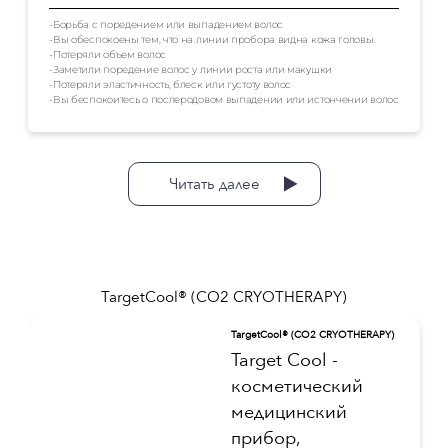
-Борьба с поредением или выпадением волос
-Вы обеспокоены тем, что на линии пробора видна кожа головы.
-Потеряли объем волос
-Заметили поредение волос у линии роста или макушки
-Потеряли эластичность, блеск или густоту волос
-Вы беспокоитесь о послеродовом выпадении или истончении волос
Читать далее
TargetCool® (CO2 CRYOTHERAPY)
TargetCool® (CO2 CRYOTHERAPY)
Target Cool -
косметический
медицинский
прибор,