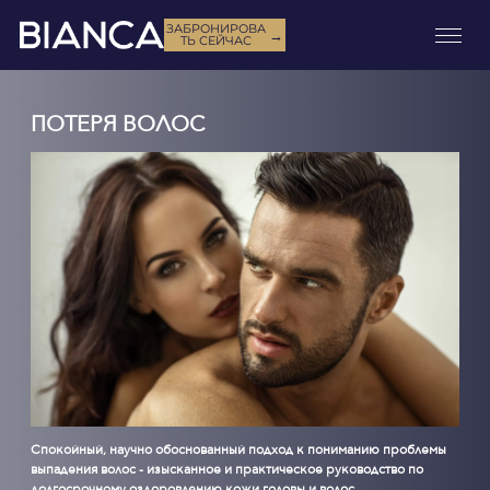
ЗАБРОНИРОВА
→
ТЬ СЕЙЧАС
ПОТЕРЯ ВОЛОС
Спокойный, научно обоснованный подход к пониманию проблемы
выпадения волос - изысканное и практическое руководство по
долгосрочному оздоровлению кожи головы и волос.