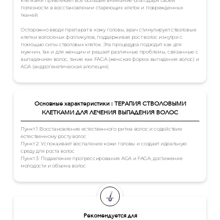
клетками привлекает все большее внимание благодаря своей
полезности в восстановлении стареющих клеток и поврежденных
тканей.
Осторожно вводя препарат в кожу головы, врач стимулирует стволовые
клетки волосяных фолликулов, поддерживая рост волос изнутри с
помощью силы стволовых клеток. Эта процедура подходит как для
мужчин, так и для женщин и решает различные проблемы, связанные с
выпадением волос, такие как FAGA (женская форма выпадения волос) и
AGA (андрогенетическая алопеция).
Основные характеристики : ТЕРАПИЯ СТВОЛОВЫМИ
КЛЕТКАМИ ДЛЯ ЛЕЧЕНИЯ ВЫПАДЕНИЯ ВОЛОС
Пункт 1: Восстановление естественного ритма волос и содействие
естественному росту волос
Пункт 2: Успокаивает воспаление кожи головы и создает идеальную
среду для роста волос
Пункт 3: Подавление прогрессирования AGA и FAGA, достижение
молодости и объема волос
Рекомендуется для