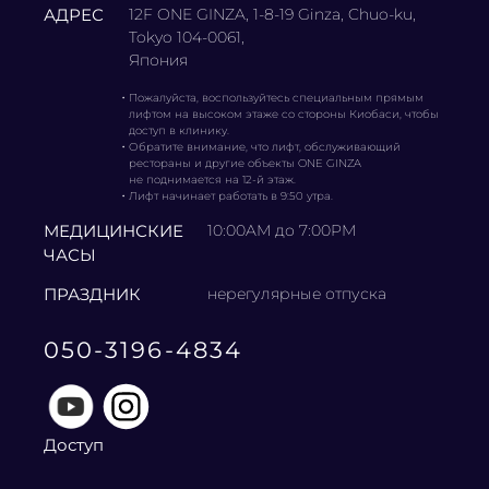
АДРЕС
12F ONE GINZA, 1-8-19 Ginza, Chuo-ku,
Tokyo 104-0061,
Япония
・
Пожалуйста, воспользуйтесь специальным прямым
лифтом на высоком этаже со стороны Киобаси, чтобы
доступ в клинику.
・
Обратите внимание, что лифт, обслуживающий
рестораны и другие объекты ONE GINZA
не поднимается на 12-й этаж.
・
Лифт начинает работать в 9:50 утра.
МЕДИЦИНСКИЕ
10:00AM до 7:00PM
ЧАСЫ
ПРАЗДНИК
нерегулярные отпуска
050-3196-4834
Доступ