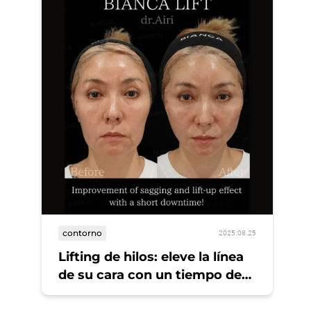
pi
El
contorno
2025.08.25
Lifting de hilos: eleve la línea
de su cara con un tiempo de
inactividad mínimo