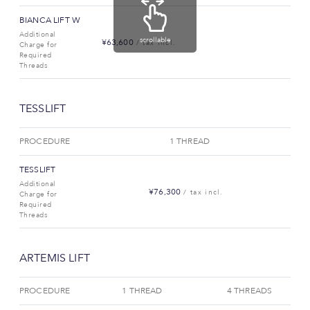
BIANCA LIFT W
Additional
scrollable
¥63,600
/ tax incl.
Charge for
Required
Threads
TESSLIFT
PROCEDURE
1 THREAD
TESSLIFT
Additional
¥76,300
/ tax incl.
Charge for
Required
Threads
ARTEMIS LIFT
PROCEDURE
1 THREAD
4 THREADS