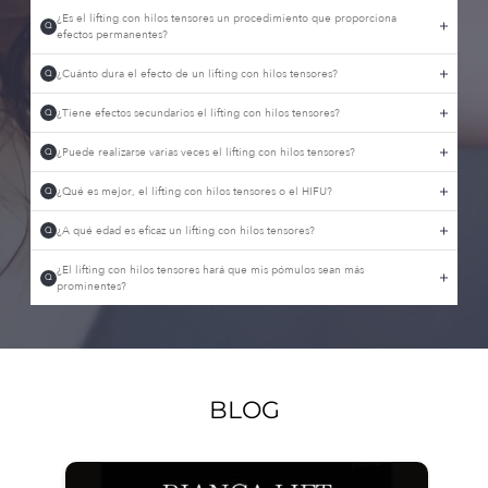
¿Es el lifting con hilos tensores un procedimiento que proporciona
Q
efectos permanentes?
¿Cuánto dura el efecto de un lifting con hilos tensores?
Q
¿Tiene efectos secundarios el lifting con hilos tensores?
Q
¿Puede realizarse varias veces el lifting con hilos tensores?
Q
¿Qué es mejor, el lifting con hilos tensores o el HIFU?
Q
¿A qué edad es eficaz un lifting con hilos tensores?
Q
¿El lifting con hilos tensores hará que mis pómulos sean más
Q
prominentes?
BLOG