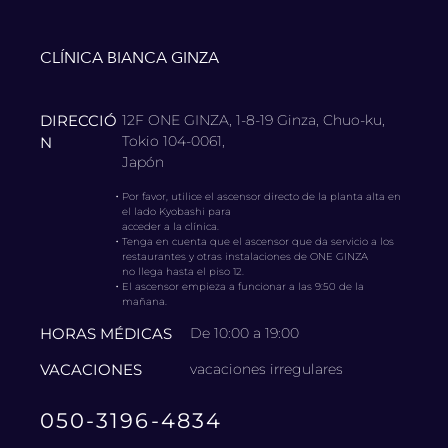
CLÍNICA BIANCA GINZA
DIRECCIÓ
12F ONE GINZA, 1-8-19 Ginza, Chuo-ku,
Tokio 104-0061,
N
Japón
・
Por favor, utilice el ascensor directo de la planta alta en
el lado Kyobashi para
acceder a la clínica.
・
Tenga en cuenta que el ascensor que da servicio a los
restaurantes y otras instalaciones de ONE GINZA
no llega hasta el piso 12.
・
El ascensor empieza a funcionar a las 9:50 de la
mañana.
HORAS MÉDICAS
De 10:00 a 19:00
VACACIONES
vacaciones irregulares
050-3196-4834