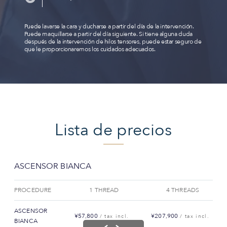
Puede lavarse la cara y ducharse a partir del día de la intervención.
Puede maquillarse a partir del día siguiente. Si tiene alguna duda
después de la intervención de hilos tensores, puede estar seguro de
que le proporcionaremos los cuidados adecuados.
Lista de precios
ASCENSOR BIANCA
PROCEDURE
1 THREAD
4 THREADS
ASCENSOR
¥57,800
¥207,900
/ tax incl.
/ tax incl.
BIANCA