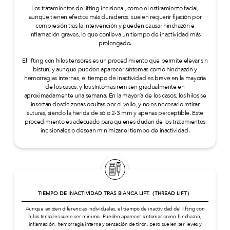
Los tratamientos de lifting incisional, como el estiramiento facial,
aunque tienen efectos más duraderos, suelen requerir fijación por
compresión tras la intervención y pueden causar hinchazón e
inflamación graves, lo que conlleva un tiempo de inactividad más
prolongado.
El lifting con hilos tensores es un procedimiento que permite elevar sin
bisturí, y aunque pueden aparecer síntomas como hinchazón y
hemorragias internas, el tiempo de inactividad es breve en la mayoría
de los casos, y los síntomas remiten gradualmente en
aproximadamente una semana. En la mayoría de los casos, los hilos se
insertan desde zonas ocultas por el vello, y no es necesario retirar
suturas, siendo la herida de sólo 2-3 mm y apenas perceptible. Este
procedimiento es adecuado para quienes dudan de los tratamientos
incisionales o desean minimizar el tiempo de inactividad.
TIEMPO DE INACTIVIDAD TRAS BIANCA LIFT（THREAD LIFT）
Aunque existen diferencias individuales, el tiempo de inactividad del lifting con
hilos tensores suele ser mínimo. Pueden aparecer síntomas como hinchazón,
inflamación, hemorragia interna y sensación de tirón, pero suelen ser leves y