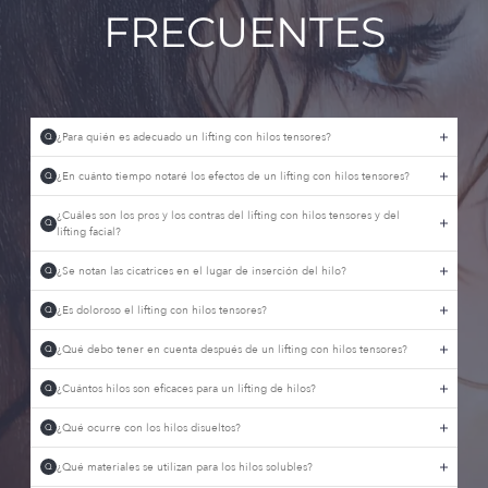
FRECUENTES
¿Para quién es adecuado un lifting con hilos tensores?
Q
¿En cuánto tiempo notaré los efectos de un lifting con hilos tensores?
Q
¿Cuáles son los pros y los contras del lifting con hilos tensores y del
Q
lifting facial?
¿Se notan las cicatrices en el lugar de inserción del hilo?
Q
¿Es doloroso el lifting con hilos tensores?
Q
¿Qué debo tener en cuenta después de un lifting con hilos tensores?
Q
¿Cuántos hilos son eficaces para un lifting de hilos?
Q
¿Qué ocurre con los hilos disueltos?
Q
¿Qué materiales se utilizan para los hilos solubles?
Q