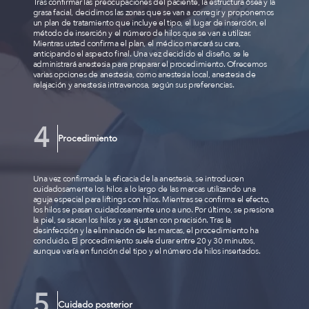
Tras confirmar las preocupaciones del paciente, la estructura ósea y la
grasa facial, decidimos las zonas que se van a corregir y proponemos
un plan de tratamiento que incluye el tipo, el lugar de inserción, el
método de inserción y el número de hilos que se van a utilizar.
Mientras usted confirma el plan, el médico marcará su cara,
anticipando el aspecto final. Una vez decidido el diseño, se le
administrará anestesia para preparar el procedimiento. Ofrecemos
varias opciones de anestesia, como anestesia local, anestesia de
relajación y anestesia intravenosa, según sus preferencias.
Procedimiento
Una vez confirmada la eficacia de la anestesia, se introducen
cuidadosamente los hilos a lo largo de las marcas utilizando una
aguja especial para liftings con hilos. Mientras se confirma el efecto,
los hilos se pasan cuidadosamente uno a uno. Por último, se presiona
la piel, se sacan los hilos y se ajustan con precisión. Tras la
desinfección y la eliminación de las marcas, el procedimiento ha
concluido. El procedimiento suele durar entre 20 y 30 minutos,
aunque varía en función del tipo y el número de hilos insertados.
Cuidado posterior