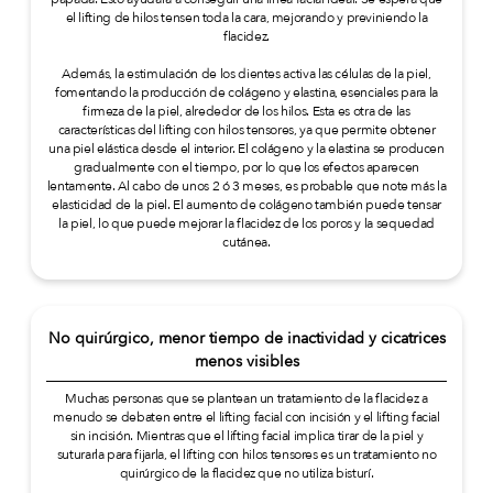
el lifting de hilos tensen toda la cara, mejorando y previniendo la
flacidez.
Además, la estimulación de los dientes activa las células de la piel,
fomentando la producción de colágeno y elastina, esenciales para la
firmeza de la piel, alrededor de los hilos. Esta es otra de las
características del lifting con hilos tensores, ya que permite obtener
una piel elástica desde el interior. El colágeno y la elastina se producen
gradualmente con el tiempo, por lo que los efectos aparecen
lentamente. Al cabo de unos 2 ó 3 meses, es probable que note más la
elasticidad de la piel. El aumento de colágeno también puede tensar
la piel, lo que puede mejorar la flacidez de los poros y la sequedad
cutánea.
No quirúrgico, menor tiempo de inactividad y cicatrices
menos visibles
Muchas personas que se plantean un tratamiento de la flacidez a
menudo se debaten entre el lifting facial con incisión y el lifting facial
sin incisión. Mientras que el lifting facial implica tirar de la piel y
suturarla para fijarla, el lifting con hilos tensores es un tratamiento no
quirúrgico de la flacidez que no utiliza bisturí.