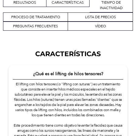
RESULTADOS
CARACTERÍSTICAS
TIEMPO DE
INACTIVIDAD
PROCESO DE TRATAMIENTO
LISTA DE PRECIOS
PREGUNTAS FRECUENTES
VÍDEO
CARACTERÍSTICAS
¿Qué es el lifting de hilos tensores?
El lifting con hilos tensores (o "lifting con suturas") es un tratamiento
que consiste en insertar hilos médicos especiales en el tejido
subcutáneo para elevar la piel y los músculos, levantando así las zonas
flácidas. Los hilos (suturas) tienen unas púas llamadas "dientes" que se
enganchan a los tejidos de la piel para elevar las zonas deseadas. Hay
varios tipos de lifting con hilos, incluidos los combinados con malla y
los que tienen dientes en todas las direcciones.
Este procedimiento tiene como objetivo levantar la flacidez que causa
arrugas como los surcos nasogenianos, las líneas de marioneta y la
papada. Esto ayudará a conseguir una línea facial ideal. Se espera que