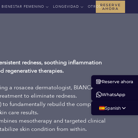
RESERVE
BIENESTAR FEMENINO
LONGEVIDAD
OTROS
AHORA
rsistent redness, soothing inflammation
ed regenerative therapies.
Reserve ahora
eking a rosacea dermatologist, BIANCA
WhatsApp
reatment to eliminate redness.
r) to fundamentally rebuild the compromised
Spanish
kin care results.
English
ombines mesotherapy and targeted clinical
tabilize skin condition from within.
Russian