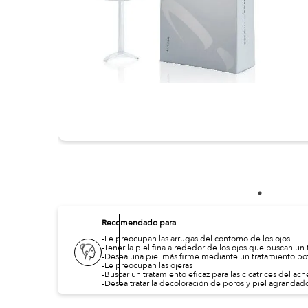
Recomendado para
-Le preocupan las arrugas del contorno de los ojos
-Tener la piel fina alrededor de los ojos que buscan un
-Desea una piel más firme mediante un tratamiento pot
-Le preocupan las ojeras
-Buscar un tratamiento eficaz para las cicatrices del acn
-Desea tratar la decoloración de poros y piel agrandad