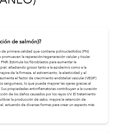
cción de salmón)?
 de primera calidad que contiene polinucleótidos (PN)
 promueven la reparación/regeneración celular y tisular
PNR. Estimula los fibroblastos para aumentar la
a piel, añadiendo grosor tanto a la epidermis como a la
jora de la firmeza, el estiramiento, la elasticidad y el
 aumenta el factor de crecimiento endotelial vascular (VEGF)
os sanguíneos, lo que puede mejorar las ojeras gracias al
 Sus propiedades antiinflamatorias contribuyen a la curación
ducción de los daños causados por los rayos UV. El tratamiento
ilibrar la producción de sebo, mejora la retención de
iel, actuando de diversas formas para crear un aspecto más