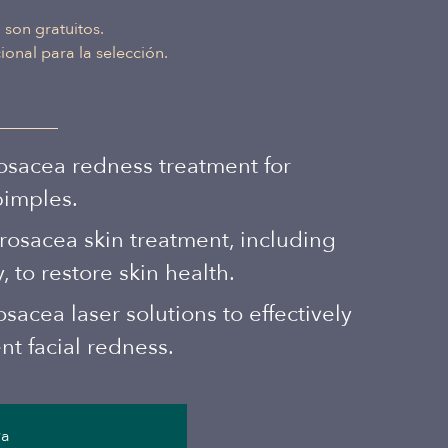
Albanian
 son gratuitos.
onal para la selección.
rosacea redness treatment for
pimples.
rosacea skin treatment, including
o restore skin health.
sacea laser solutions to effectively
nt facial redness.
va