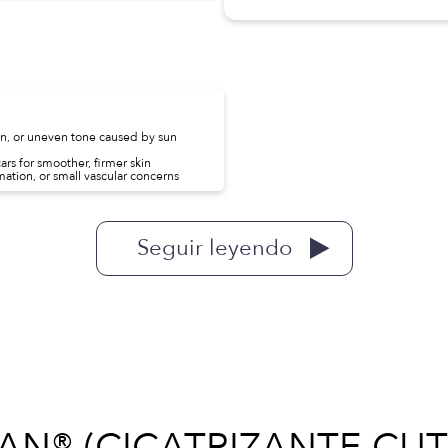
on, or uneven tone caused by sun
ars for smoother, firmer skin
ation, or small vascular concerns
Seguir leyendo
AN® (CICATRIZANTE CU