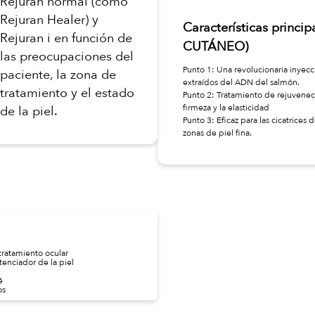
Rejuran normal (como
Rejuran Healer) y
Características princ
Rejuran i en función de
CUTÁNEO)
las preocupaciones del
Punto 1: Una revolucionaria inyec
paciente, la zona de
extraídos del ADN del salmón.
tratamiento y el estado
Punto 2: Tratamiento de rejuveneci
firmeza y la elasticidad
de la piel.
Punto 3: Eficaz para las cicatrices 
zonas de piel fina.
 tratamiento ocular
enciador de la piel
é
os