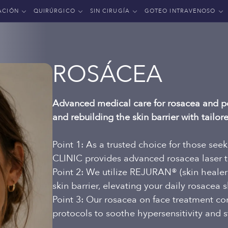
ACIÓN
QUIRÚRGICO
SIN CIRUGÍA
GOTEO INTRAVENOSO
ROSÁCEA
Advanced medical care for rosacea and pe
and rebuilding the skin barrier with tailor
Point 1: As a trusted choice for those se
CLINIC provides advanced rosacea laser t
Point 2: We utilize REJURAN® (skin heale
skin barrier, elevating your daily rosacea s
Point 3: Our rosacea on face treatment c
protocols to soothe hypersensitivity and s