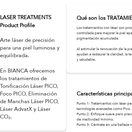
LASER TREATMENTS
Qué son los TRATAM
Product Profile
Los tratamientos con láser son pro
controlada para mejorar la piel ap
pigmentación acumulada.
Arte láser de precisión
para una piel luminosa y
Al estimular la renovación de la pi
equilibrada.
ayudan a restaurar la claridad, la 
y saludable.
En BIANCA ofrecemos
los tratamientos de
Tonificación Láser PICO,
Foco PICO, Eliminación
Características princ
de Manchas Láser PICO,
Punto 1: Tratamientos con láser pe
Láser AdvatX y Láser
tecnologías avanzadas como Pico,
Punto 2: Enfoque suave pero precis
CO₂.
de inactividad mínimo.
Punto 3: Céntrate en una belleza n