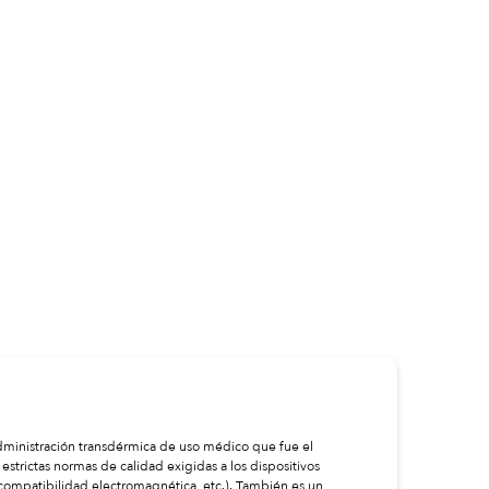
ministración transdérmica de uso médico que fue el
strictas normas de calidad exigidas a los dispositivos
ompatibilidad electromagnética, etc.). También es un