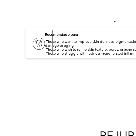
Recomendado para
-Those who want to improve skin dullness, pigmentati
damage or aging
-Those who wish to refine skin texture, pores, or acne sc
-Those who struggle with redness, acne-related inflamm
REJUR