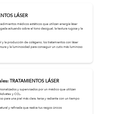
IENTOS LÁSER
cedimientos médicos estéticos que utilizan energía láser
agada actuando sobre el tono desigual, la textura rugosa y la
el y la producción de colágeno, los tratamientos con láser
tersura y la luminosidad para conseguir un cutis más luminoso
ipales: TRATAMIENTOS LÁSER
rsonalizados y supervisados por un médico que utilizan
 Advatex y CO₂.
o para una piel más clara, tersa y radiante con un tiempo
atural y refinada que realce tus rasgos únicos