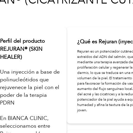
Perfil del producto
¿Qué es Rejuran (inye
REJURAN® (SKIN
Rejuran es un potenciador cutáneo
HEALER)
extraídos del ADN del salmón, que
mediante una terapia avanzada de 
proliferación celular y regenerar l
Una inyección a base de
dermis, lo que se traduce en una me
volumen de la piel. El tratamiento
polinucleótidos que
para favorecer la formación de vas
rejuvenece la piel con el
aumento del flujo sanguíneo local.
poder de la terapia
del acné y las cicatrices y a la re
potenciador de la piel ayuda a equ
PDRN
humedad y afina la textura de la p
joven.
En BIANCA CLINIC,
seleccionamos entre