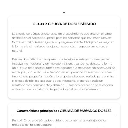
Qué es la CIRUGÍA DE DOBLE PÁRPADO
La cirugía de párpados dobles es un procedimiento que crea un pliegue
definido en el párpado superior para las personas que no tienen uno de
forma natural o desean ajustar su pliegue existente. El objetivo es mejorar
la forma y la simetría de los ojos conservando un aspecto armonioso y
natural.
Existen dos métodos principales: una técnica de sutura mínimamente
invasiva (no incisional) y un método incisional. La técnica de sutura forma
un pliegue mediante puntos estratégicamente colocados sin necesidad de
retirar piel, lo que reduce el tiempo de recuperación. El método incisional
implica una pequeña incisión a lo largo del pliegue diseñado para eliminar
el exceso de piel o grasa cuando sea necesario, proporcionando un
resultado más permanente y definido. El método adecuado se selecciona
en función de la anatomía del párpado y del resultado deseado.
Características principales : CIRUGÍA DE PÁRPADOS DOBLES
Punto.1 : Cirugía de párpados dobles que combina las ventajas de los
métodos de incisión y sutura.