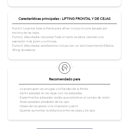
Características principales : LIFTING FRONTAL Y DE CEJAS
Punto.1: Levantar toda la frente para afinar incluso la zona pesada por
encima de las cejas.
Punto.2: ¡Resultados naturales! Todo el rostro se eleva, creando una
expresión más joven y luminosa.
Punto.3: ¡Resultados satisfactorios incluso con un solo tratamiento! Efectos
lifting duraderos.
Recomendado para
-Le preocupan las arrugas o la flacidez de la frente.
-Sentir pesadez en las cejas o en los párpados.
-Experimentar párpados caídos que estrechan el campo de visión.
-Notar pesadez alrededor de los ojos
-Deseo de recuperar una impresión juvenil
-Quieres aumentar la distancia entre las cejas y los ojos