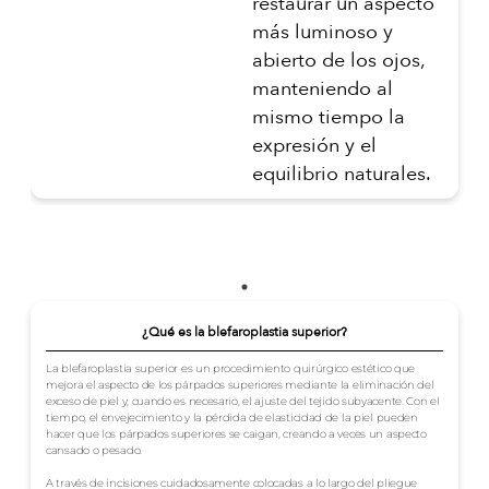
restaurar un aspecto
más luminoso y
abierto de los ojos,
manteniendo al
mismo tiempo la
expresión y el
equilibrio naturales.
¿Qué es la blefaroplastia superior?
La blefaroplastia superior es un procedimiento quirúrgico estético que
mejora el aspecto de los párpados superiores mediante la eliminación del
exceso de piel y, cuando es necesario, el ajuste del tejido subyacente. Con el
tiempo, el envejecimiento y la pérdida de elasticidad de la piel pueden
hacer que los párpados superiores se caigan, creando a veces un aspecto
cansado o pesado.
A través de incisiones cuidadosamente colocadas a lo largo del pliegue