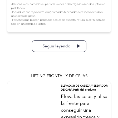
-Personas con párpados superiores caídos o descolgados debido a ptosis o
piel flácida.
-Individuos con "ojos dormidos", párpados hinchados o pesados debido a
un exceso de grasa.
-Personas que buscan párpados dobles de aspecto natural o definición de
ojos sin un cambio drástico.
Seguir leyendo
LIFTING FRONTAL Y DE CEJAS
ELEVADOR DE CABEZA Y ELEVADOR
DE CARA Perfil del producto
Eleva las cejas y alisa
la frente para
conseguir una
expresión fresca y