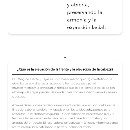
y abierta,
preservando la
armonía y la
expresión facial.
¿Qué es la elevación de la frente y la elevación de la cabeza?
El Lifting de Frente y Cejas es un procedimiento quirúrgico estético que
eleva las cejas y alisa las arrugas de la frente causadas por el
envejecimiento y la gravedad. A medida que la piel pierde elasticidad con
el tiempo, las cejas pueden descender, creando un aspecto cansado, severo
o pesado.
A través de incisiones cuidadosamente colocadas -a menudo ocultas en la
línea del cabello- se elevan y reposicionan los tejidos subyacentes para
restaurar un contorno más juvenil. Puede eliminarse el exceso de piel y la
frente se tensa suavemente para reducir las líneas horizontales y las
arrugas del entrecejo. El resultado es un aspecto más fresco y luminoso que
realza el equilibrio natural de la parte superior del rostro.