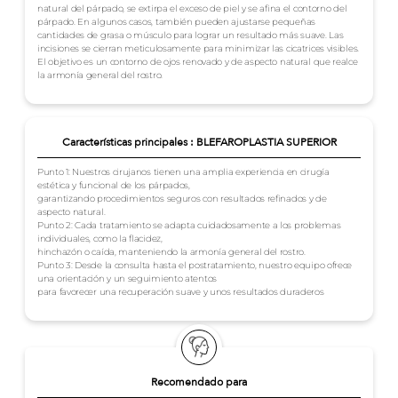
natural del párpado, se extirpa el exceso de piel y se afina el contorno del
párpado. En algunos casos, también pueden ajustarse pequeñas
cantidades de grasa o músculo para lograr un resultado más suave. Las
incisiones se cierran meticulosamente para minimizar las cicatrices visibles.
El objetivo es un contorno de ojos renovado y de aspecto natural que realce
la armonía general del rostro.
Características principales : BLEFAROPLASTIA SUPERIOR
Punto 1: Nuestros cirujanos tienen una amplia experiencia en cirugía
estética y funcional de los párpados,
garantizando procedimientos seguros con resultados refinados y de
aspecto natural.
Punto 2: Cada tratamiento se adapta cuidadosamente a los problemas
individuales, como la flacidez,
hinchazón o caída, manteniendo la armonía general del rostro.
Punto 3: Desde la consulta hasta el postratamiento, nuestro equipo ofrece
una orientación y un seguimiento atentos
para favorecer una recuperación suave y unos resultados duraderos
Recomendado para