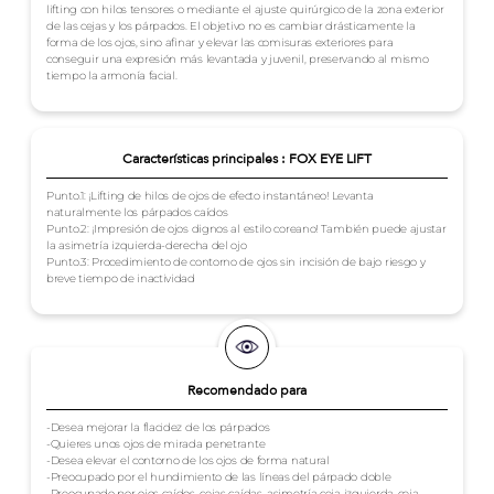
lifting con hilos tensores o mediante el ajuste quirúrgico de la zona exterior
de las cejas y los párpados. El objetivo no es cambiar drásticamente la
forma de los ojos, sino afinar y elevar las comisuras exteriores para
conseguir una expresión más levantada y juvenil, preservando al mismo
tiempo la armonía facial.
Características principales : FOX EYE LIFT
Punto.1: ¡Lifting de hilos de ojos de efecto instantáneo! Levanta
naturalmente los párpados caídos
Punto.2: ¡Impresión de ojos dignos al estilo coreano! También puede ajustar
la asimetría izquierda-derecha del ojo
Punto.3: Procedimiento de contorno de ojos sin incisión de bajo riesgo y
breve tiempo de inactividad
Recomendado para
-Desea mejorar la flacidez de los párpados
-Quieres unos ojos de mirada penetrante
-Desea elevar el contorno de los ojos de forma natural
-Preocupado por el hundimiento de las líneas del párpado doble
-Preocupado por ojos caídos, cejas caídas, asimetría ceja izquierda-ceja