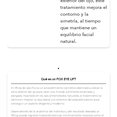
exterior del ojo, este
tratamiento mejora el
contorno y la
simetría, al tiempo
que mantiene un
equilibrio facial
natural.
Qué es un FOX EYE LIFT
El lifting de ojos Fox es un procedimiento cosmético destinado a elevar la
zona exterior del ojo para crear una mirada sutilmente levantada y
alargada. Inspirado en los ojos almendrados naturales, el tratamiento se
centra en mejorar la ceja lateral y el contorno del párpado exterior para
conseguir un aspecto elegante y moderno.
Dependiendo de la anatomía del individuo y del resultado deseado, el
lifting puede lograrse mediante técnicas mínimamente invasivas como el