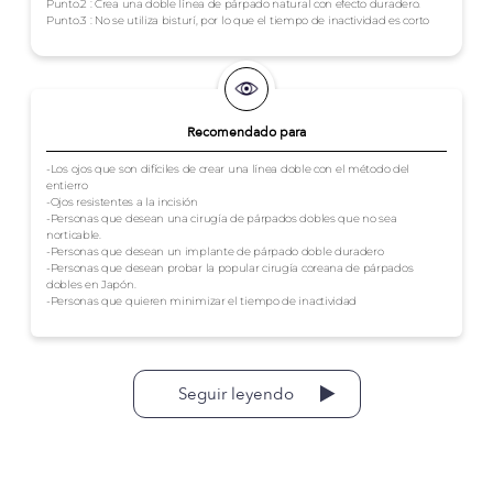
Punto.2 : Crea una doble línea de párpado natural con efecto duradero.
Punto.3 : No se utiliza bisturí, por lo que el tiempo de inactividad es corto
Recomendado para
-Los ojos que son difíciles de crear una línea doble con el método del
entierro
-Ojos resistentes a la incisión
-Personas que desean una cirugía de párpados dobles que no sea
norticable.
-Personas que desean un implante de párpado doble duradero
-Personas que desean probar la popular cirugía coreana de párpados
dobles en Japón.
-Personas que quieren minimizar el tiempo de inactividad
Seguir leyendo