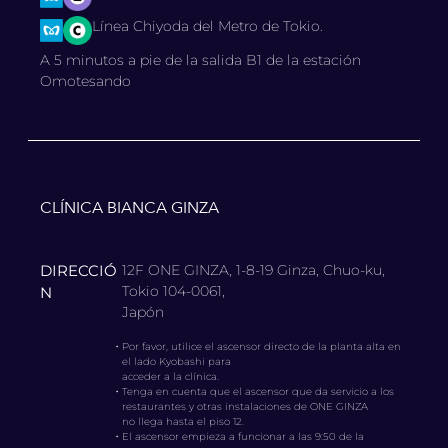
Línea Chiyoda del Metro de Tokio.
A 5 minutos a pie de la salida B1 de la estación
Omotesando
CLÍNICA BIANCA GINZA
DIRECCIÓ
12F ONE GINZA, 1-8-19 Ginza, Chuo-ku,
Tokio 104-0061,
N
Japón
・
Por favor, utilice el ascensor directo de la planta alta en
el lado Kyobashi para
acceder a la clínica.
・
Tenga en cuenta que el ascensor que da servicio a los
restaurantes y otras instalaciones de ONE GINZA
no llega hasta el piso 12.
・
El ascensor empieza a funcionar a las 9:50 de la