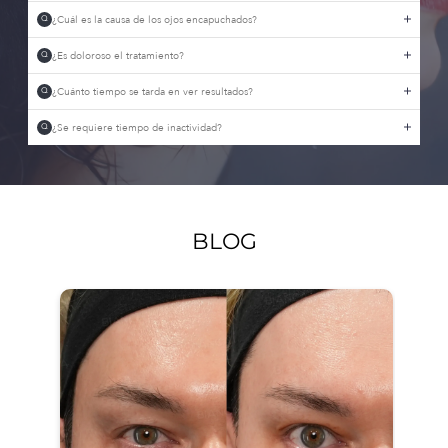
¿Cuál es la causa de los ojos encapuchados?
Q
¿Es doloroso el tratamiento?
Q
¿Cuánto tiempo se tarda en ver resultados?
Q
¿Se requiere tiempo de inactividad?
Q
BLOG