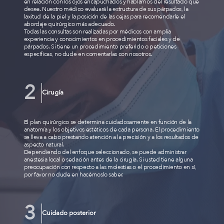
en relación con los ojos encapuchados y hablamos del resultado que
desea. Nuestro médico evaluará la estructura de sus párpados, la
laxitud de la piel y la posición de las cejas para recomendarle el
abordaje quirúrgico más adecuado.
Todas las consultas son realizadas por médicos con amplia
experiencia y conocimientos en procedimientos faciales y de
párpados. Si tiene un procedimiento preferido o peticiones
específicas, no dude en comentarlas con nosotros.
Cirugía
El plan quirúrgico se determina cuidadosamente en función de la
anatomía y los objetivos estéticos de cada persona. El procedimiento
se lleva a cabo prestando atención a la precisión y a los resultados de
aspecto natural.
Dependiendo del enfoque seleccionado, se puede administrar
anestesia local o sedación antes de la cirugía. Si usted tiene alguna
preocupación con respecto a las molestias o el procedimiento en sí,
por favor no dude en hacérnoslo saber.
Cuidado posterior