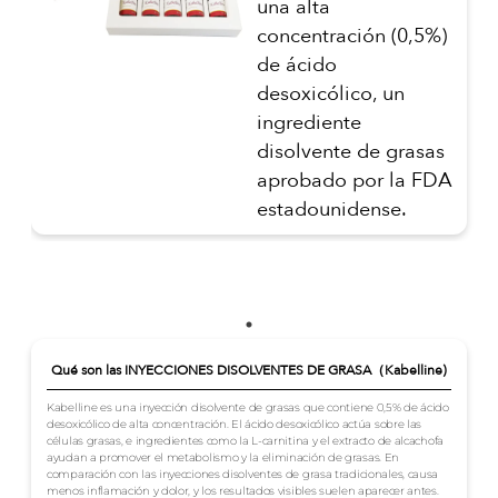
una alta
concentración (0,5%)
de ácido
desoxicólico, un
ingrediente
disolvente de grasas
aprobado por la FDA
estadounidense.
Qué son las INYECCIONES DISOLVENTES DE GRASA（Kabelline)
Kabelline es una inyección disolvente de grasas que contiene 0,5% de ácido
desoxicólico de alta concentración. El ácido desoxicólico actúa sobre las
células grasas, e ingredientes como la L-carnitina y el extracto de alcachofa
ayudan a promover el metabolismo y la eliminación de grasas. En
comparación con las inyecciones disolventes de grasa tradicionales, causa
menos inflamación y dolor, y los resultados visibles suelen aparecer antes.