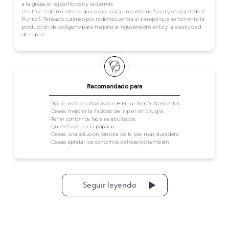
a la grasa, el tejido fibroso y la dermis.
Punto 2: Tratamiento no quirúrgico para un contorno facial y corporal ideal
Punto 3: Tensado cutáneo por radiofrecuencia al tiempo que se fomenta la
producción de colágeno para mejorar el rejuvenecimiento y la elasticidad
de la piel.
Recomendado para
-No he visto resultados con HIFU u otros tratamientos
-Desea mejorar la flacidez de la piel sin cirugía
-Tener contornos faciales abultados
-Quieres reducir la papada
-Desea una solución tensora de la piel más duradera
-Desea apretar los contornos del cuerpo también
Seguir leyendo