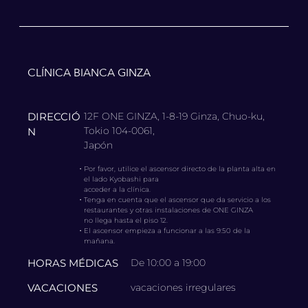
CLÍNICA BIANCA GINZA
DIRECCIÓ
12F ONE GINZA, 1-8-19 Ginza, Chuo-ku,
Tokio 104-0061,
N
Japón
・
Por favor, utilice el ascensor directo de la planta alta en
el lado Kyobashi para
acceder a la clínica.
・
Tenga en cuenta que el ascensor que da servicio a los
restaurantes y otras instalaciones de ONE GINZA
no llega hasta el piso 12.
・
El ascensor empieza a funcionar a las 9:50 de la
mañana.
HORAS MÉDICAS
De 10:00 a 19:00
VACACIONES
vacaciones irregulares