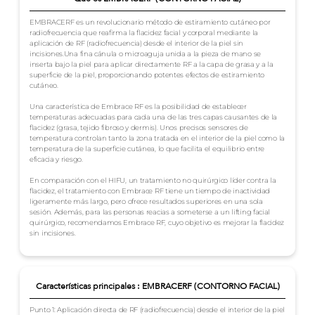
EMBRACERF es un revolucionario método de estiramiento cutáneo por
radiofrecuencia que reafirma la flacidez facial y corporal mediante la
aplicación de RF (radiofrecuencia) desde el interior de la piel sin
incisiones.Una fina cánula o microaguja unida a la pieza de mano se
inserta bajo la piel para aplicar directamente RF a la capa de grasa y a la
superficie de la piel, proporcionando potentes efectos de estiramiento
cutáneo.
Una característica de Embrace RF es la posibilidad de establecer
temperaturas adecuadas para cada una de las tres capas causantes de la
flacidez (grasa, tejido fibroso y dermis). Unos precisos sensores de
temperatura controlan tanto la zona tratada en el interior de la piel como la
temperatura de la superficie cutánea, lo que facilita el equilibrio entre
eficacia y riesgo.
En comparación con el HIFU, un tratamiento no quirúrgico líder contra la
flacidez, el tratamiento con Embrace RF tiene un tiempo de inactividad
ligeramente más largo, pero ofrece resultados superiores en una sola
sesión. Además, para las personas reacias a someterse a un lifting facial
quirúrgico, recomendamos Embrace RF, cuyo objetivo es mejorar la flacidez
sin incisiones.
Características principales : EMBRACERF (CONTORNO FACIAL)
Punto 1: Aplicación directa de RF (radiofrecuencia) desde el interior de la piel