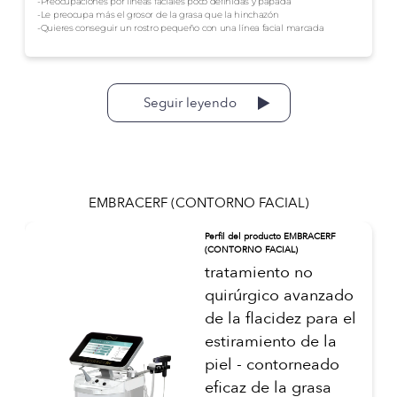
-Preocupaciones por líneas faciales poco definidas y papada
-Le preocupa más el grosor de la grasa que la hinchazón
-Quieres conseguir un rostro pequeño con una línea facial marcada
Seguir leyendo
EMBRACERF (CONTORNO FACIAL)
Perfil del producto EMBRACERF
(CONTORNO FACIAL)
tratamiento no
quirúrgico avanzado
de la flacidez para el
estiramiento de la
piel - contorneado
eficaz de la grasa