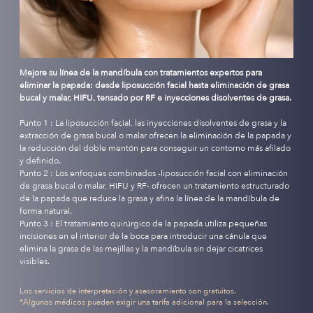
Mejore su línea de la mandíbula con tratamientos expertos para
eliminar la papada: desde liposucción facial hasta eliminación de grasa
bucal y malar, HIFU, tensado por RF e inyecciones disolventes de grasa.
Punto 1 : La liposucción facial, las inyecciones disolventes de grasa y la
extracción de grasa bucal o malar ofrecen la eliminación de la papada y
la reducción del doble mentón para conseguir un contorno más afilado
y definido.
Punto 2 : Los enfoques combinados -liposucción facial con eliminación
de grasa bucal o malar, HIFU y RF- ofrecen un tratamiento estructurado
de la papada que reduce la grasa y afina la línea de la mandíbula de
forma natural.
Punto 3 : El tratamiento quirúrgico de la papada utiliza pequeñas
incisiones en el interior de la boca para introducir una cánula que
elimina la grasa de las mejillas y la mandíbula sin dejar cicatrices
visibles.
Los servicios de interpretación y asesoramiento son gratuitos.
*Algunos médicos pueden exigir una tarifa adicional para la selección.