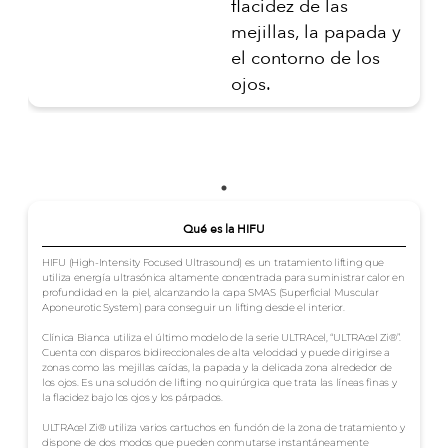
flacidez de las
mejillas, la papada y
el contorno de los
ojos.
Qué es la HIFU
HIFU (High-Intensity Focused Ultrasound) es un tratamiento lifting que
utiliza energía ultrasónica altamente concentrada para suministrar calor en
profundidad en la piel, alcanzando la capa SMAS (Superficial Muscular
Aponeurotic System) para conseguir un lifting desde el interior.
Clínica Bianca utiliza el último modelo de la serie ULTRAcel, “ULTRAcel Zi®”.
Cuenta con disparos bidireccionales de alta velocidad y puede dirigirse a
zonas como las mejillas caídas, la papada y la delicada zona alrededor de
los ojos. Es una solución de lifting no quirúrgica que trata las líneas finas y
la flacidez bajo los ojos y los párpados.
ULTRAcel Zi® utiliza varios cartuchos en función de la zona de tratamiento y
dispone de dos modos que pueden conmutarse instantáneamente