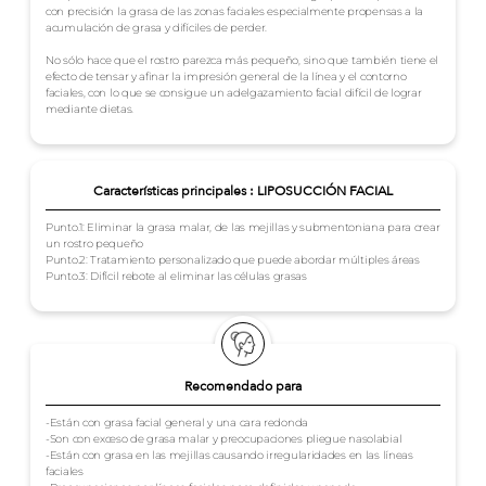
con precisión la grasa de las zonas faciales especialmente propensas a la
acumulación de grasa y difíciles de perder.
No sólo hace que el rostro parezca más pequeño, sino que también tiene el
efecto de tensar y afinar la impresión general de la línea y el contorno
faciales, con lo que se consigue un adelgazamiento facial difícil de lograr
mediante dietas.
Características principales : LIPOSUCCIÓN FACIAL
Punto.1: Eliminar la grasa malar, de las mejillas y submentoniana para crear
un rostro pequeño
Punto.2: Tratamiento personalizado que puede abordar múltiples áreas
Punto.3: Difícil rebote al eliminar las células grasas
Recomendado para
-Están con grasa facial general y una cara redonda
-Son con exceso de grasa malar y preocupaciones pliegue nasolabial
-Están con grasa en las mejillas causando irregularidades en las líneas
faciales