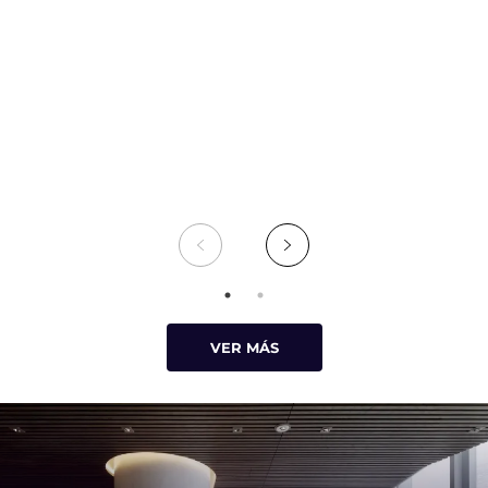
co
El
de
ca
VER MÁS