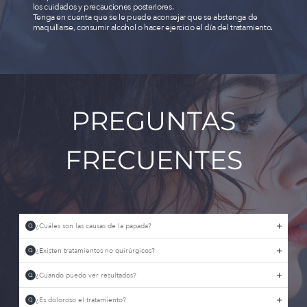
los cuidados y precauciones posteriores.
Tenga en cuenta que se le puede aconsejar que se abstenga de
maquillarse, consumir alcohol o hacer ejercicio el día del tratamiento.
PREGUNTAS
FRECUENTES
¿Cuáles son las causas de la papada?
Q
¿Existen tratamientos no quirúrgicos?
Q
¿Cuándo puedo ver resultados?
Q
¿Es doloroso el tratamiento?
Q