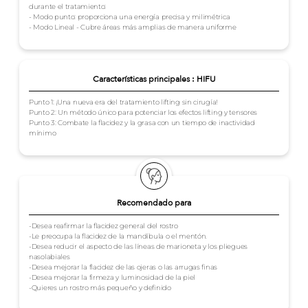
durante el tratamiento:
- Modo punto: proporciona una energía precisa y milimétrica
- Modo Lineal - Cubre áreas más amplias de manera uniforme
Características principales : HIFU
Punto 1: ¡Una nueva era del tratamiento lifting sin cirugía!
Punto 2: Un método único para potenciar los efectos lifting y tensores
Punto 3: Combate la flacidez y la grasa con un tiempo de inactividad
mínimo
Recomendado para
-Desea reafirmar la flacidez general del rostro
-Le preocupa la flacidez de la mandíbula o el mentón.
-Desea reducir el aspecto de las líneas de marioneta y los pliegues
nasolabiales
-Desea mejorar la flacidez de las ojeras o las arrugas finas
-Desea mejorar la firmeza y luminosidad de la piel
-Quieres un rostro más pequeño y definido