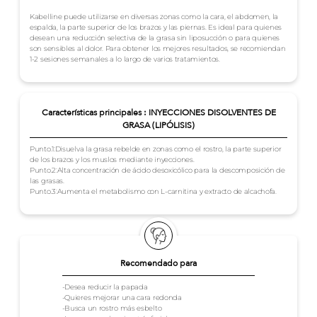
Kabelline puede utilizarse en diversas zonas como la cara, el abdomen, la
espalda, la parte superior de los brazos y las piernas. Es ideal para quienes
desean una reducción selectiva de la grasa sin liposucción o para quienes
son sensibles al dolor. Para obtener los mejores resultados, se recomiendan
1-2 sesiones semanales a lo largo de varios tratamientos.
Características principales : INYECCIONES DISOLVENTES DE
GRASA (LIPÓLISIS)
Punto.1:Disuelva la grasa rebelde en zonas como el rostro, la parte superior
de los brazos y los muslos mediante inyecciones.
Punto.2:Alta concentración de ácido desoxicólico para la descomposición de
las grasas.
Punto.3:Aumenta el metabolismo con L-carnitina y extracto de alcachofa.
Recomendado para
-Desea reducir la papada
-Quieres mejorar una cara redonda
-Busca un rostro más esbelto