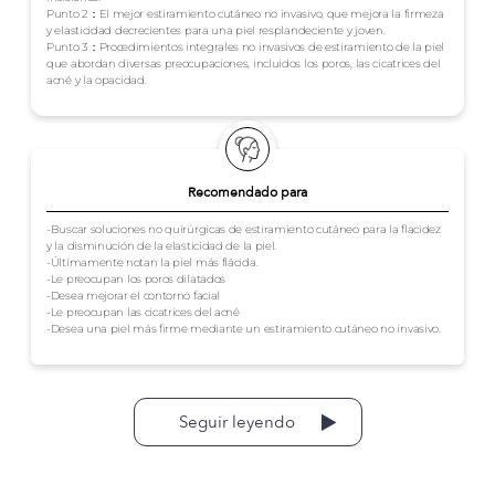
Punto 2：El mejor estiramiento cutáneo no invasivo, que mejora la firmeza
y elasticidad decrecientes para una piel resplandeciente y joven.
Punto 3：Procedimientos integrales no invasivos de estiramiento de la piel
que abordan diversas preocupaciones, incluidos los poros, las cicatrices del
acné y la opacidad.
Recomendado para
-Buscar soluciones no quirúrgicas de estiramiento cutáneo para la flacidez
y la disminución de la elasticidad de la piel.
-Últimamente notan la piel más flácida.
-Le preocupan los poros dilatados
-Desea mejorar el contorno facial
-Le preocupan las cicatrices del acné
-Desea una piel más firme mediante un estiramiento cutáneo no invasivo.
Seguir leyendo