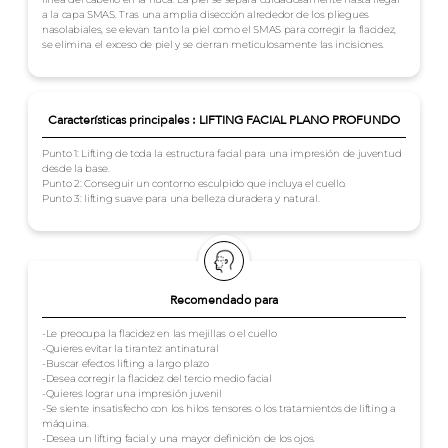
a la capa SMAS. Tras una amplia disección alrededor de los pliegues
nasolabiales, se elevan tanto la piel como el SMAS para corregir la flacidez,
se elimina el exceso de piel y se cierran meticulosamente las incisiones.
Características principales : LIFTING FACIAL PLANO PROFUNDO
Punto 1: Lifting de toda la estructura facial para una impresión de juventud
desde la base.
Punto 2: Conseguir un contorno esculpido que incluya el cuello.
Punto 3: lifting suave para una belleza duradera y natural.
Recomendado para
-Le preocupa la flacidez en las mejillas o el cuello
-Quieres evitar la tirantez antinatural
-Buscar efectos lifting a largo plazo
-Desea corregir la flacidez del tercio medio facial
-Quieres lograr una impresión juvenil
-Se siente insatisfecho con los hilos tensores o los tratamientos de lifting a
máquina.
-Desea un lifting facial y una mayor definición de los ojos.