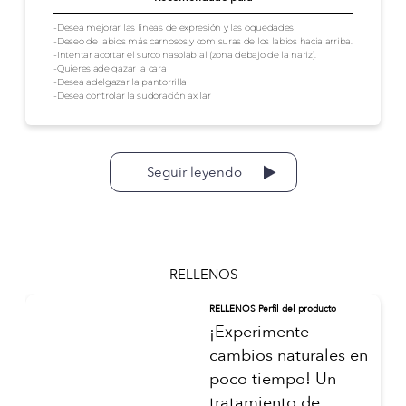
-Desea mejorar las líneas de expresión y las oquedades
-Deseo de labios más carnosos y comisuras de los labios hacia arriba.
-Intentar acortar el surco nasolabial (zona debajo de la nariz).
-Quieres adelgazar la cara
-Desea adelgazar la pantorrilla
-Desea controlar la sudoración axilar
Seguir leyendo
RELLENOS
RELLENOS Perfil del producto
¡Experimente
cambios naturales en
poco tiempo! Un
tratamiento de