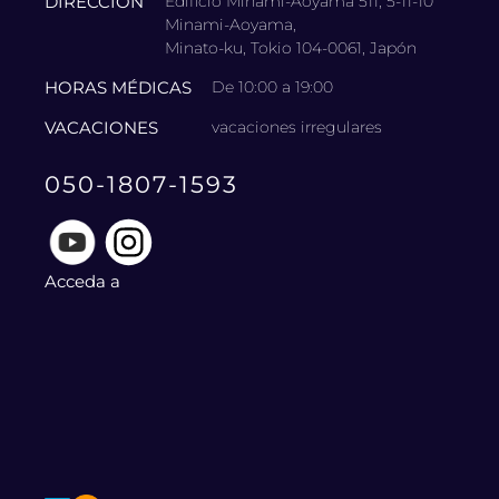
DIRECCIÓN
Edificio Minami-Aoyama 511, 5-11-10
Minami-Aoyama,
Minato-ku, Tokio 104-0061, Japón
HORAS MÉDICAS
De 10:00 a 19:00
VACACIONES
vacaciones irregulares
050-1807-1593
Acceda a