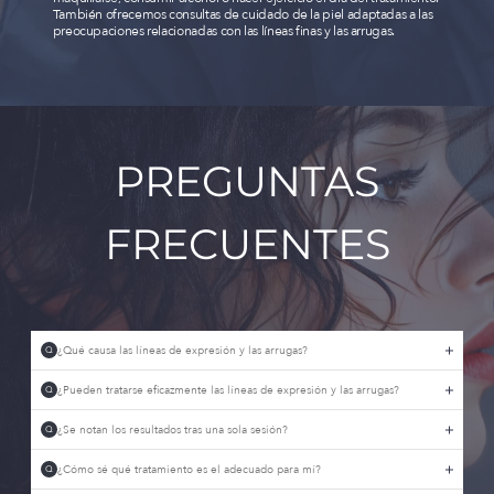
También ofrecemos consultas de cuidado de la piel adaptadas a las
preocupaciones relacionadas con las líneas finas y las arrugas.
PREGUNTAS
FRECUENTES
¿Qué causa las líneas de expresión y las arrugas?
Q
¿Pueden tratarse eficazmente las líneas de expresión y las arrugas?
Q
¿Se notan los resultados tras una sola sesión?
Q
¿Cómo sé qué tratamiento es el adecuado para mí?
Q