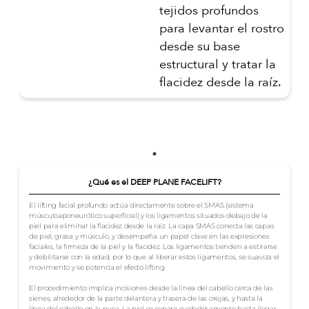
tejidos profundos
para levantar el rostro
desde su base
estructural y tratar la
flacidez desde la raíz.
¿Qué es el DEEP PLANE FACELIFT?
El lifting facial profundo actúa directamente sobre el SMAS (sistema
músculoaponeurótico superficial) y los ligamentos situados debajo de la
piel para eliminar la flacidez desde la raíz. La capa SMAS conecta las capas
de piel, grasa y músculo, y desempeña un papel clave en las expresiones
faciales, la firmeza de la piel y la flacidez. Los ligamentos tienden a estirarse
y debilitarse con la edad, por lo que al liberar estos ligamentos, se suaviza el
movimiento y se potencia el efecto lifting.
El procedimiento implica incisiones desde la línea del cabello cerca de las
sienes, alrededor de la parte delantera y trasera de las orejas, y hasta la
línea del cabello en la nuca. La piel se separa cuidadosamente hasta llegar