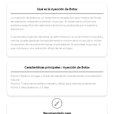
Qué es la inyección de Botox
La inyección de botox es un tratamiento terapéutico que mejora las líneas
de expresión relajando la tensión muscular. El tratamiento utiliza una
proteína específica llamada toxina botulínica, producida por la bacteria
botulinum.
Cuando esta inyección de botox se administra en la unión entre músculos y
nervios, puede paralizar temporalmente el movimiento muscular e inhibir
la secreción de neurotransmisores implicados en la actividad muscular, lo
que conduce a una reducción eficaz de las arrugas.
Características principales : Inyección de Botox
Punto 1: Reducir arrugas y líneas de expresión manteniendo una expresión
natural
Punto 2: Tratamiento estético versátil y eficaz para diversos problemas
Punto 3: Resultados en 2-3 días
Recomendado para