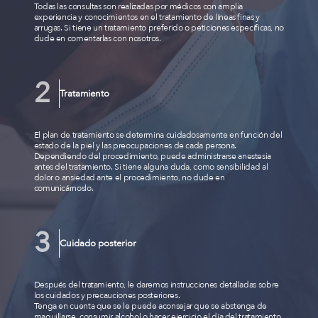
Todas las consultas son realizadas por médicos con amplia
experiencia y conocimientos en el tratamiento de líneas finas y
arrugas. Si tiene un tratamiento preferido o peticiones específicas, no
dude en comentarlas con nosotros.
Tratamiento
El plan de tratamiento se determina cuidadosamente en función del
estado de la piel y las preocupaciones de cada persona.
Dependiendo del procedimiento, puede administrarse anestesia
antes del tratamiento. Si tiene alguna duda, como sensibilidad al
dolor o ansiedad ante el procedimiento, no dude en
comunicárnoslo.
Cuidado posterior
Después del tratamiento, le daremos instrucciones detalladas sobre
los cuidados y precauciones posteriores.
Tenga en cuenta que se le puede aconsejar que se abstenga de
maquillarse, consumir alcohol o hacer ejercicio el día del tratamiento.