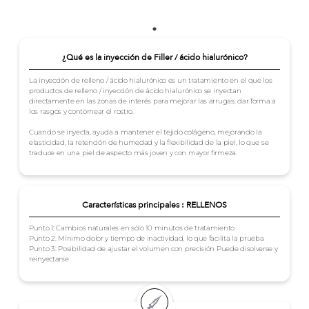
¿Qué es la inyección de Filler / ácido hialurónico?
La inyección de relleno / ácido hialurónico es un tratamiento en el que los
productos de relleno / inyección de ácido hialurónico se inyectan
directamente en las zonas de interés para mejorar las arrugas, dar forma a
los rasgos y contornear el rostro.
Cuando se inyecta, ayuda a mantener el tejido colágeno, mejorando la
elasticidad, la retención de humedad y la flexibilidad de la piel, lo que se
traduce en una piel de aspecto más joven y con mayor firmeza.
Características principales : RELLENOS
Punto 1: Cambios naturales en sólo 10 minutos de tratamiento
Punto 2: Mínimo dolor y tiempo de inactividad, lo que facilita la prueba
Punto 3: Posibilidad de ajustar el volumen con precisión Puede disolverse y
reinyectarse