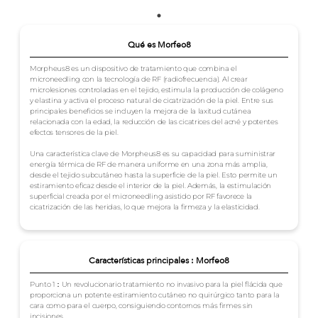
Qué es Morfeo8
Morpheus8 es un dispositivo de tratamiento que combina el
microneedling con la tecnología de RF (radiofrecuencia). Al crear
microlesiones controladas en el tejido, estimula la producción de colágeno
y elastina y activa el proceso natural de cicatrización de la piel. Entre sus
principales beneficios se incluyen la mejora de la laxitud cutánea
relacionada con la edad, la reducción de las cicatrices del acné y potentes
efectos tensores de la piel.
Una característica clave de Morpheus8 es su capacidad para suministrar
energía térmica de RF de manera uniforme en una zona más amplia,
desde el tejido subcutáneo hasta la superficie de la piel. Esto permite un
estiramiento eficaz desde el interior de la piel. Además, la estimulación
superficial creada por el microneedling asistido por RF favorece la
cicatrización de las heridas, lo que mejora la firmeza y la elasticidad.
Características principales : Morfeo8
Punto 1：Un revolucionario tratamiento no invasivo para la piel flácida que
proporciona un potente estiramiento cutáneo no quirúrgico tanto para la
cara como para el cuerpo, consiguiendo contornos más firmes sin
incisiones.