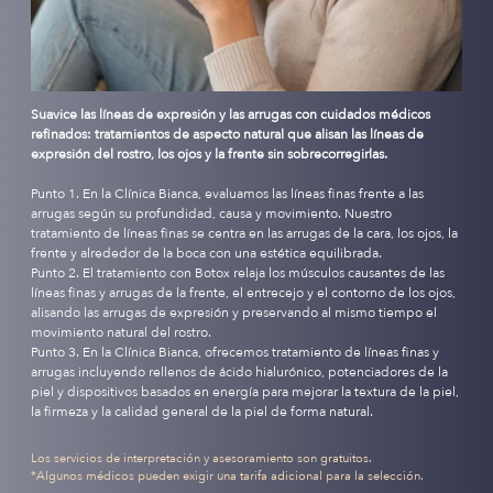
Suavice las líneas de expresión y las arrugas con cuidados médicos
refinados: tratamientos de aspecto natural que alisan las líneas de
expresión del rostro, los ojos y la frente sin sobrecorregirlas.
Punto 1. En la Clínica Bianca, evaluamos las líneas finas frente a las
arrugas según su profundidad, causa y movimiento. Nuestro
tratamiento de líneas finas se centra en las arrugas de la cara, los ojos, la
frente y alrededor de la boca con una estética equilibrada.
Punto 2. El tratamiento con Botox relaja los músculos causantes de las
líneas finas y arrugas de la frente, el entrecejo y el contorno de los ojos,
alisando las arrugas de expresión y preservando al mismo tiempo el
movimiento natural del rostro.
Punto 3. En la Clínica Bianca, ofrecemos tratamiento de líneas finas y
arrugas incluyendo rellenos de ácido hialurónico, potenciadores de la
piel y dispositivos basados en energía para mejorar la textura de la piel,
la firmeza y la calidad general de la piel de forma natural.
Los servicios de interpretación y asesoramiento son gratuitos.
*Algunos médicos pueden exigir una tarifa adicional para la selección.