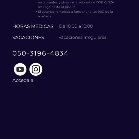
restaurantes y otras instalaciones de ONE GINZA
no llega hasta el piso 12.
・
El ascensor empieza a funcionar a las 9:50 de la
mañana.
HORAS MÉDICAS
De 10:00 a 19:00
VACACIONES
vacaciones irregulares
050-3196-4834
Acceda a