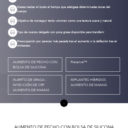
Desea realzar el busto al tiempo que adelgaza determinadas zonas del
cuerpo
Objetivo de conseguir tanto volumen como una textura suave y natural
Tipo de cuerpo delgado con poca grasa disponible para transferir
Preocupación por parecer más pesada tras el aumento o la deflación tras el
embarazo.
AUMENTO DE PECHO CON
Preservé™
BOLSA DE SILICONA
INJERTO DE GRASA -
IMPLANTES HÍBRIDOS
INYECCIÓN DE CRF
AUMENTO DE MAMAS
AUMENTO DE MAMAS
AUMENTO DE PECHO CON BOLSA DE SILICONA