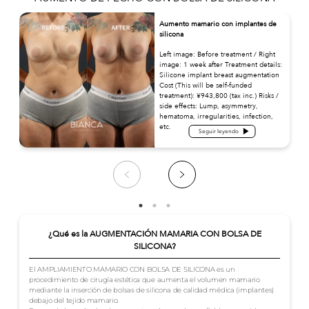
Aumento mamario con implantes de
silicona
Left image: Before treatment / Right
image: 1 week after Treatment details:
Silicone implant breast augmentation
Cost (This will be self-funded
treatment): ¥943,800 (tax inc.) Risks /
side effects: Lump, asymmetry,
hematoma, irregularities, infection,
etc.
Seguir leyendo
¿Qué es la AUGMENTACIÓN MAMARIA CON BOLSA DE
SILICONA?
El AMPLIAMIENTO MAMARIO CON BOLSA DE SILICONA es un
procedimiento de cirugía estética que aumenta el volumen mamario
mediante la inserción de bolsas de silicona de calidad médica (implantes)
debajo del tejido mamario.