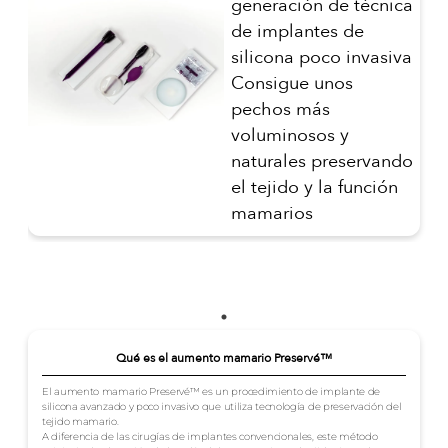
generación de técnica
de implantes de
silicona poco invasiva
Consigue unos
pechos más
voluminosos y
naturales preservando
el tejido y la función
mamarios
Qué es el aumento mamario Preservé™
El aumento mamario Preservé™ es un procedimiento de implante de
silicona avanzado y poco invasivo que utiliza tecnología de preservación del
tejido mamario.
A diferencia de las cirugías de implantes convencionales, este método