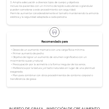
3. Amplia adecuación a diversos tipos de cuerpo y objetivos
Incluso los pacientes con un mínimo de tejido subcutáneo o glandular
pueden someterse a este procedimiento con seguridad.
Permite aumentar considerablemente el tamaño manteniendo la armonía
estética y la seguridad adaptada a cada persona.
Recomendado para
・Deseo de un aumento mamario con una carga física mínima.
・Primer aumento de pecho
・Objetivo de lograr un aumento de volumen significativo con un
movimiento suave y natural.
・Preocupación por la asimetría o la forma irregular de los senos.
・Preferencia por la textura y el tacto naturales en lugar de una plenitud
exagerada.
・Plan para combinar con otros procedimientos de contorno corporal o
transferencia de grasa
INJERTO DE GRASA - INYECCIÓN DE CRF AUMENTO