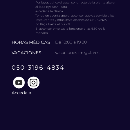
・
Por favor, utilice el ascensor directo de la planta alta en
el lado Kyobashi para
acceder a la clínica.
・
Tenga en cuenta que el ascensor que da servicio a los
restaurantes y otras instalaciones de ONE GINZA
no llega hasta el piso 12.
・
El ascensor empieza a funcionar a las 9:50 de la
mañana.
HORAS MÉDICAS
De 10:00 a 19:00
VACACIONES
vacaciones irregulares
050-3196-4834
Acceda a