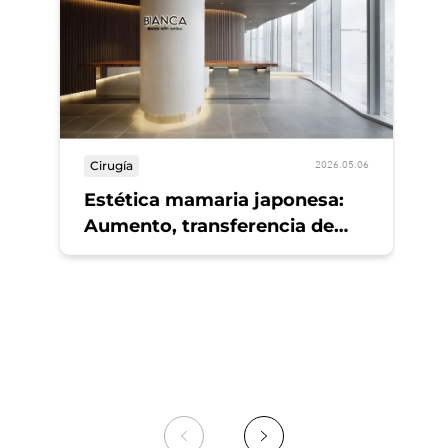
Cirugía
2026.05.06
Estética mamaria japonesa:
Aumento, transferencia de
grasa y cirugía plástica en
Tokio
Ci
Br
A 
Pl
CL