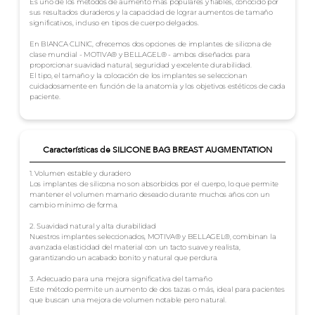
Es uno de los métodos de aumento más populares y fiables, conocido por
sus resultados duraderos y la capacidad de lograr aumentos de tamaño
significativos, incluso en tipos de cuerpo delgados.
En BIANCA CLINIC, ofrecemos dos opciones de implantes de silicona de
clase mundial - MOTIVA® y BELLAGEL® - ambos diseñados para
proporcionar suavidad natural, seguridad y excelente durabilidad.
El tipo, el tamaño y la colocación de los implantes se seleccionan
cuidadosamente en función de la anatomía y los objetivos estéticos de cada
paciente.
Características de SILICONE BAG BREAST AUGMENTATION
1. Volumen estable y duradero
Los implantes de silicona no son absorbidos por el cuerpo, lo que permite
mantener el volumen mamario deseado durante muchos años con un
cambio mínimo de forma.
2. Suavidad natural y alta durabilidad
Nuestros implantes seleccionados, MOTIVA® y BELLAGEL®, combinan la
avanzada elasticidad del material con un tacto suave y realista,
garantizando un acabado bonito y natural que perdura.
3. Adecuado para una mejora significativa del tamaño
Este método permite un aumento de dos tazas o más, ideal para pacientes
que buscan una mejora de volumen notable pero natural.