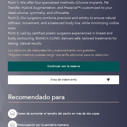
Point 1: We offer four specialized methods—Silicone Implants, Fat
Transfer, Hybrid Augmentation, and Preservé™—customized to your
ideal volume, symmetry, and silhouette.
Point 2: Our surgeons combine precision and artistry to ensure natural
softness, movement, and a balanced body line, while minimizing visible
scars.
Point 3: Led by certified plastic surgeons experienced in breast and
body contouring, BIANCA CLINIC delivers safe, tailored treatments for
lasting, natural results.
Los servicios de interpretación y asesoramiento son gratuitos.
*Algunos médicos pueden exigir una tarifa adicional para la selección.
Continuar con la reserva
Área de tratamiento
Recomendado para
Deseo de aumentar el tamaño del pecho en más de dos copas
Preocupación por la asimetría mamaria