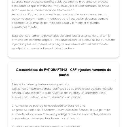
La grasa recolectada se purifica cuidadosamente mediante un proceso
especializado que elimina las impurezas y las células dañadas, dejando
sólo “Grasa Rica Condensada” de alta calidad.”
A continuación, la grasa refinada se inyecta en los senos para crear un
contorno suave y natural, mientras que la liposucción de zonas como el
abdomen o los muslos permite adelgazar y remodelar el cuerpo
simultáneamente.
Esta técnica altamente personalizable equilibra la estética natural con la
armonía del contorno corporal. Mediante el control preciso de los puntos de
inyección y los volúmenes, se consigue una silueta natural bellamente
esculpida con suavidad y equilibrio duraderos.
Características de FAT GRAFTING - CRF Injection Aumento de
pecho
1. Aspecto natural y textura suave y realista
Utilizando únicamente grasa purificada de su propio cuerpo, este método
consigue una excelente supervivencia del injerto y un aspecto y tacto
suaves y naturales que se mueven con naturalidad.
2. Aumento de pecho y remodelación corporal en uno
La grasa se extrae del abdomen, los muslos o los flancos, lo que permite
aumentar el volumen mamario y adelgazar las zonas donantes, creando
curvas elegantes y equilibradas en todo el cuerpo.
3. Diseño personalizado para simetría y proporción