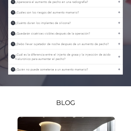
¿Aparecerá el aumento de pecho en una radiografía?
Q
¿Cuáles son los riesgos del aumento mamario?
Q
¿Cuánto duran los implantes de silicona?
Q
¿Quedarán cicatrices visibles después de la operación?
Q
¿Debo llevar sujetador de noche después de un aumento de pecho?
Q
¿Cuál es la diferencia entre el injerto de grasa y la inyección de ácido
Q
hialurónico para aumentar el pecho?
¿Quién no puede someterse a un aumento mamario?
Q
BLOG