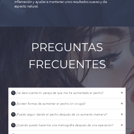
inflamación y ayudar a mantener unos resultados suaves y de
aspecto natural.
PREGUNTAS
FRECUENTES
¿Se dará cuenta mi pareja de que me he aumentado el pecho?
Q
¿Existen formas de aumentar el pecho sin cirugía?
Q
¿Puedo seguir dando el pecho después de un aumento mamario?
Q
¿Cuándo puedo hacerme una mamografía después de una operación?
Q