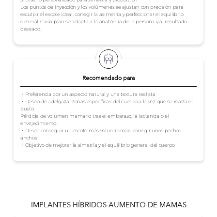
Los puntos de inyección y los volúmenes se ajustan con precisión para
esculpir el escote ideal, corregir la asimetría y perfeccionar el equilibrio
general. Cada plan se adapta a la anatomía de la persona y al resultado
deseado.
Recomendado para
・Preferencia por un aspecto natural y una textura realista
・Deseo de adelgazar zonas específicas del cuerpo a la vez que se realza el
busto.
Pérdida de volumen mamario tras el embarazo, la lactancia o el
envejecimiento.
・Desea conseguir un escote más voluminoso o corregir unos pechos
anchos
・Objetivo de mejorar la simetría y el equilibrio general del cuerpo
IMPLANTES HÍBRIDOS AUMENTO DE MAMAS