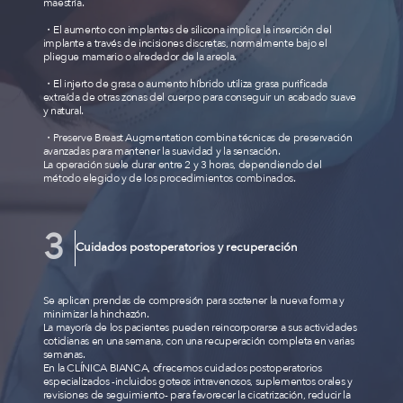
maestría.
・El aumento con implantes de silicona implica la inserción del
implante a través de incisiones discretas, normalmente bajo el
pliegue mamario o alrededor de la areola.
・El injerto de grasa o aumento híbrido utiliza grasa purificada
extraída de otras zonas del cuerpo para conseguir un acabado suave
y natural.
・Preserve Breast Augmentation combina técnicas de preservación
avanzadas para mantener la suavidad y la sensación.
La operación suele durar entre 2 y 3 horas, dependiendo del
método elegido y de los procedimientos combinados.
Cuidados postoperatorios y recuperación
Se aplican prendas de compresión para sostener la nueva forma y
minimizar la hinchazón.
La mayoría de los pacientes pueden reincorporarse a sus actividades
cotidianas en una semana, con una recuperación completa en varias
semanas.
En la CLÍNICA BIANCA, ofrecemos cuidados postoperatorios
especializados -incluidos goteos intravenosos, suplementos orales y
revisiones de seguimiento- para favorecer la cicatrización, reducir la