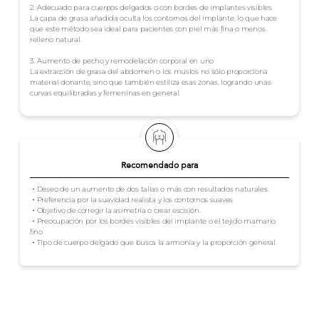
2. Adecuado para cuerpos delgados o con bordes de implantes visibles
La capa de grasa añadida oculta los contornos del implante, lo que hace
que este método sea ideal para pacientes con piel más fina o menos
relleno natural.
3. Aumento de pecho y remodelación corporal en uno
La extracción de grasa del abdomen o los muslos no sólo proporciona
material donante, sino que también estiliza esas zonas, logrando unas
curvas equilibradas y femeninas en general.
Recomendado para
・Deseo de un aumento de dos tallas o más con resultados naturales.
・Preferencia por la suavidad realista y los contornos suaves
・Objetivo de corregir la asimetría o crear escisión.
・Preocupación por los bordes visibles del implante o el tejido mamario
fino
・Tipo de cuerpo delgado que busca la armonía y la proporción general.