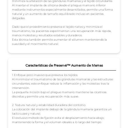
minimiza la alteración de las glándulas mamarias y el tejido circundante.
Al insertar el implante de silicona desde el pliegue mamario inferior
mediante instrumentos especialmente desarrollados, permite una forma
natural y un aumento de tamaño equilibrado incluso en pacientes
delgadas.
Dado que el procedimiento preserva el tejido nativo y minimiza el
traumatismo, los pacientes experimentan una recuperación más rápida,
menos molestias y resultados estables y duraderos.
Esta técnica también permite aumentar el volumen manteniendo la
suavidad y el movimiento natural.
Características de Preservé™ Aumento de Mamas
1. Enfoque poco invasivo que preserva los tejidos
Al minimizar el traumatismo de las glándulas mamarias y las estructuras
circundantes, este enfoque reduce la inflamación y las molestias tras la
intervención.
La pequeña incisión bajo el pliegue mamario mantiene las cicatrices
discretas y permite una recuperación más suave.
2. Textura natural y estabilidad duradera del contorno
La colocación del implante debajo de la glándula mamaria garantiza un
tacto suave y natural.
El exclusivo método de fijación evita el desplazamiento hacia abajo,
manteniendo la forma y el volumen ideales a lo largo del tiempo.