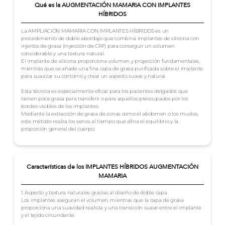
Qué es la AUGMENTACIÓN MAMARIA CON IMPLANTES
HÍBRIDOS
La AMPLIACIÓN MAMARIA CON IMPLANTES HÍBRIDOS es un
procedimiento de doble abordaje que combina implantes de silicona con
injertos de grasa (inyección de CRF) para conseguir un volumen
considerable y una textura natural.
El implante de silicona proporciona volumen y proyección fundamentales,
mientras que se añade una fina capa de grasa purificada sobre el implante
para suavizar su contorno y crear un aspecto suave y natural.
Esta técnica es especialmente eficaz para los pacientes delgados que
tienen poca grasa para transferir o para aquellos preocupados por los
bordes visibles de los implantes.
Mediante la extracción de grasa de zonas como el abdomen o los muslos,
este método realza los senos al tiempo que afina el equilibrio y la
proporción general del cuerpo.
Características de los IMPLANTES HÍBRIDOS AUGMENTACIÓN
MAMARIA
1. Aspecto y textura naturales gracias al diseño de doble capa
Los implantes aseguran el volumen, mientras que la capa de grasa
proporciona una suavidad realista y una transición suave entre el implante
y el tejido circundante.