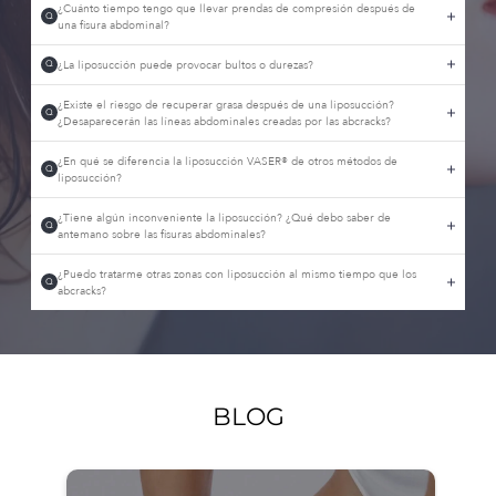
¿Cuánto tiempo tengo que llevar prendas de compresión después de
Q
una fisura abdominal?
¿La liposucción puede provocar bultos o durezas?
Q
¿Existe el riesgo de recuperar grasa después de una liposucción?
Q
¿Desaparecerán las líneas abdominales creadas por las abcracks?
¿En qué se diferencia la liposucción VASER® de otros métodos de
Q
liposucción?
¿Tiene algún inconveniente la liposucción? ¿Qué debo saber de
Q
antemano sobre las fisuras abdominales?
¿Puedo tratarme otras zonas con liposucción al mismo tiempo que los
Q
abcracks?
BLOG