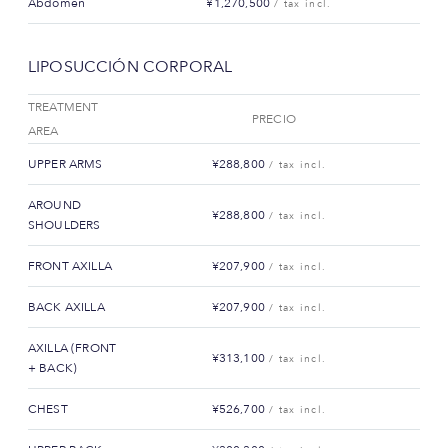
Abdomen
¥1,270,500
/ tax incl.
LIPOSUCCIÓN CORPORAL
TREATMENT
PRECIO
AREA
UPPER ARMS
¥288,800
/ tax incl.
AROUND
¥288,800
/ tax incl.
SHOULDERS
FRONT AXILLA
¥207,900
/ tax incl.
BACK AXILLA
¥207,900
/ tax incl.
AXILLA (FRONT
¥313,100
/ tax incl.
+ BACK)
CHEST
¥526,700
/ tax incl.