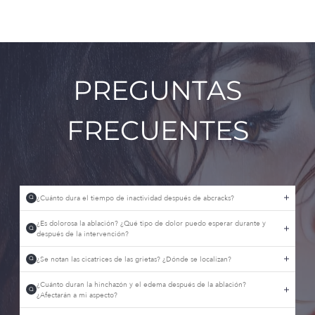
PREGUNTAS
FRECUENTES
¿Cuánto dura el tiempo de inactividad después de abcracks?
Q
¿Es dolorosa la ablación? ¿Qué tipo de dolor puedo esperar durante y
Q
después de la intervención?
¿Se notan las cicatrices de las grietas? ¿Dónde se localizan?
Q
¿Cuánto duran la hinchazón y el edema después de la ablación?
Q
¿Afectarán a mi aspecto?