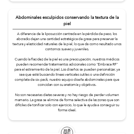
Abdominales esculpidos conservando la textura de la
piel
A diferencia de la liposucción centrada en la pérdida de peso, los
abcracks dejan una cantidad estratégica de grasa para preservar la
textura y elasticidad naturales de la piel, lo que da como resultado unos
contornos suaves y juveniles.
Cuando la flacidez de la piel es una preocupación, nuestros médicos
pueden recomendar tratamientos adicionales como “Embrace RF”
para el estiramiento de la piel. Los diseños se pueden personalizar, ya
sea que esté buscando líneas verticales sutiles o una definición
completa de six-pack, nuestro equipo diseña abdominales para que
coincidan con su anatomía y objetivos.
No son necesarias dietas severas y no hay riesgo de perder volumen
mamario. La grasa se elimina de forma selectiva de las zonas que son
difíciles de tonificar solo con ejercicio, lo que le ayuda a conseguir su
forma ideal.