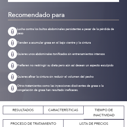
Recomendado para
Lucha contra los bultos abdominales persistentes a pesar de la pérdida de
peso
Tienden a acumular grasa en el bajo vientre y la cintura
Quieres unos abdominales tonificados sin entrenamientos intensos
Prefieren no restringir su dieta pero aún así desean un aspecto esculpido
Quieres afinar la cintura sin reducir el volumen del pecho
Otros tratamientos como las inyecciones disolventes de grasa o la
congelación de grasa han resultado ineficaces.
RESULTADOS
CARACTERÍSTICAS
TIEMPO DE
INACTIVIDAD
PROCESO DE TRATAMIENTO
LISTA DE PRECIOS