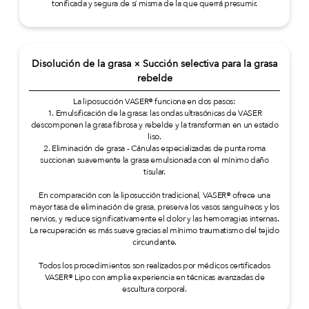
tonificada y segura de sí misma de la que querrá presumir.
Disolución de la grasa × Succión selectiva para la grasa
rebelde
La liposucción VASER® funciona en dos pasos:
1. Emulsificación de la grasa: las ondas ultrasónicas de VASER
descomponen la grasa fibrosa y rebelde y la transforman en un estado
liso.
2. Eliminación de grasa - Cánulas especializadas de punta roma
succionan suavemente la grasa emulsionada con el mínimo daño
tisular.
En comparación con la liposucción tradicional, VASER® ofrece una
mayor tasa de eliminación de grasa, preserva los vasos sanguíneos y los
nervios, y reduce significativamente el dolor y las hemorragias internas.
La recuperación es más suave gracias al mínimo traumatismo del tejido
circundante.
Todos los procedimientos son realizados por médicos certificados
VASER® Lipo con amplia experiencia en técnicas avanzadas de
escultura corporal.