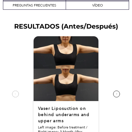
PREGUNTAS FRECUENTES
VÍDEO
RESULTADOS (Antes/Después)
Vaser Liposuction on
behind underarms and
upper arms
Left image: Before treatment /
Right image: 3 Month After