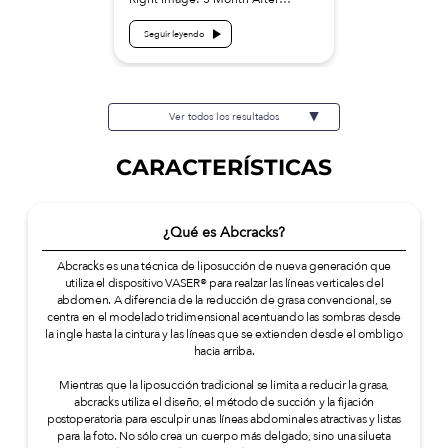
Treatment details: Vaser
Liposuction on behind underarms
Seguir leyendo
and upper arms Cost (This will be
self-funded treatment):
¥473,000(tax inc.) Risks / side
effects: Swelling, temporary
discomfort, asymmetry, capsular
Ver todos los resultados
contracture, infection, etc.
CARACTERÍSTICAS
¿Qué es Abcracks?
Abcracks es una técnica de liposucción de nueva generación que
utiliza el dispositivo VASER® para realzar las líneas verticales del
abdomen. A diferencia de la reducción de grasa convencional, se
centra en el modelado tridimensional acentuando las sombras desde
la ingle hasta la cintura y las líneas que se extienden desde el ombligo
hacia arriba.
Mientras que la liposucción tradicional se limita a reducir la grasa,
abcracks utiliza el diseño, el método de succión y la fijación
postoperatoria para esculpir unas líneas abdominales atractivas y listas
para la foto. No sólo crea un cuerpo más delgado, sino una silueta