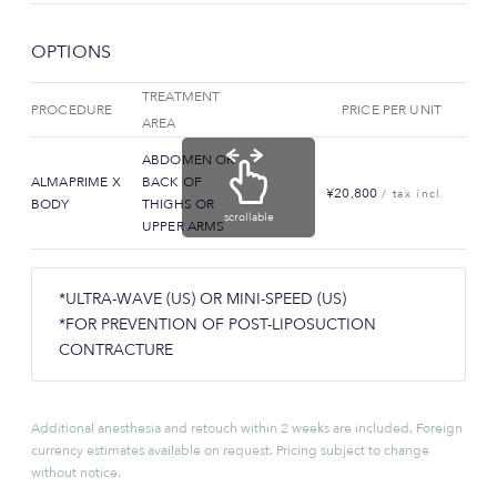
OPTIONS
TREATMENT
PROCEDURE
PRICE PER UNIT
AREA
ABDOMEN OR
ALMAPRIME X
BACK OF
¥20,800
/ tax incl.
BODY
THIGHS OR
scrollable
UPPER ARMS
*ULTRA-WAVE (US) OR MINI-SPEED (US)
*FOR PREVENTION OF POST-LIPOSUCTION
CONTRACTURE
Additional anesthesia and retouch within 2 weeks are included. Foreign
currency estimates available on request. Pricing subject to change
without notice.