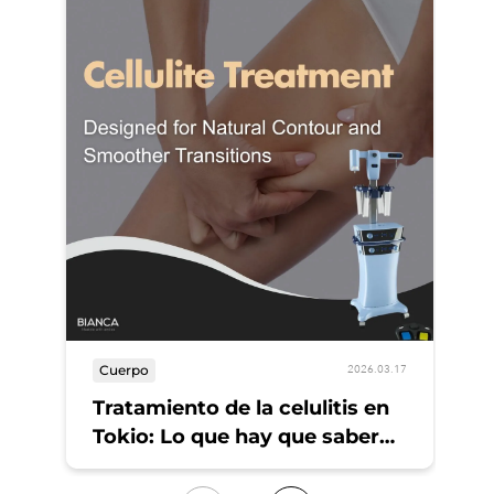
C
Cuerpo
2026.03.17
Fo
Tratamiento de la celulitis en
Tokio: Lo que hay que saber
primero