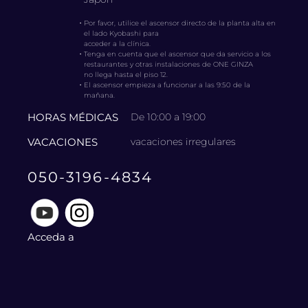
・
Por favor, utilice el ascensor directo de la planta alta en
el lado Kyobashi para
acceder a la clínica.
・
Tenga en cuenta que el ascensor que da servicio a los
restaurantes y otras instalaciones de ONE GINZA
no llega hasta el piso 12.
・
El ascensor empieza a funcionar a las 9:50 de la
mañana.
HORAS MÉDICAS
De 10:00 a 19:00
VACACIONES
vacaciones irregulares
050-3196-4834
Acceda a