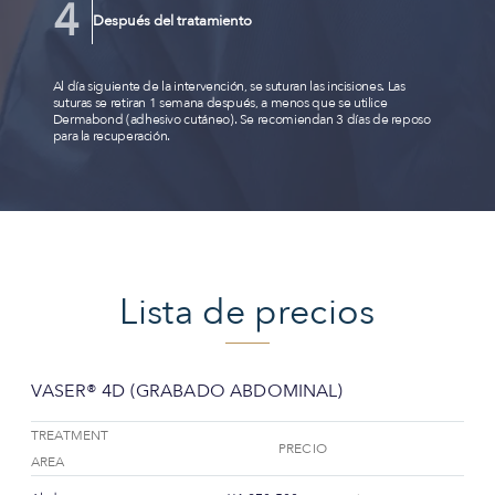
Después del tratamiento
Al día siguiente de la intervención, se suturan las incisiones. Las
suturas se retiran 1 semana después, a menos que se utilice
Dermabond (adhesivo cutáneo). Se recomiendan 3 días de reposo
para la recuperación.
Lista de precios
VASER® 4D (GRABADO ABDOMINAL)
TREATMENT
PRECIO
AREA