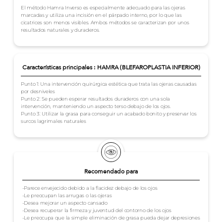
El método Hamra Inverso es especialmente adecuado para las ojeras
marcadas y utiliza una incisión en el párpado interno, por lo que las
cicatrices son menos visibles. Ambos métodos se caracterizan por unos
resultados naturales y duraderos.
Características principales : HAMRA (BLEFAROPLASTIA INFERIOR)
Punto 1: Una intervención quirúrgica estética que trata las ojeras causadas
por desniveles
Punto 2: Se pueden esperar resultados duraderos con una sola
intervención, manteniendo un aspecto terso debajo de los ojos.
Punto 3: Utilizar la grasa para conseguir un acabado bonito y preservar los
surcos lagrimales naturales
Recomendado para
-Parece envejecido debido a la flacidez debajo de los ojos
-Le preocupan las arrugas o las ojeras
-Desea mejorar un aspecto cansado
-Desea recuperar la firmeza y juventud del contorno de los ojos
-Le preocupa que la simple eliminación de grasa pueda dejar depresiones