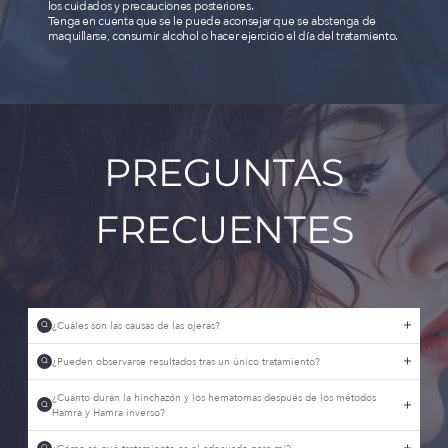
los cuidados y precauciones posteriores.
Tenga en cuenta que se le puede aconsejar que se abstenga de
maquillarse, consumir alcohol o hacer ejercicio el día del tratamiento.
PREGUNTAS
FRECUENTES
¿Cuáles son las causas de las ojeras?
Q
¿Pueden observarse resultados tras un único tratamiento?
Q
¿Cuánto duran la hinchazón y los hematomas después de los métodos
Q
Hamra y Hamra inverso?
Q