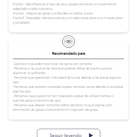
Punto.1 : Identificamos el tipo de oso y proporcionamos un tratamiento
adaptado a cada individuo.
Punto.2 : Mejora las ojeras y la flacidez sin dañar la piel.
Punto.3 : Párpados inferiores planos y sin desniveles para una mirada joven
y saludable.
Recomendado para
-Quienes no pueden disimular las ojeras con corrector
-Personas a las que se les dice que parecen faltas de sueño aunque
duerman lo suficiente.
-Personas que aparentan más edad de la real debido a las bolsas bajo los
ojos.
-Personas que parecen cansadas a pesar de estar sanas debido a las bolsas
bajo los ojos.
-Personas cuyas ojeras no han mejorado a pesar de utilizar cremas o
parches para el contorno de ojos.
-Personas que desean consultar sobre opciones no quirúrgicas, sólo
eliminación de grasa o tratamiento sin inyección de grasa.
Seguir leyendo