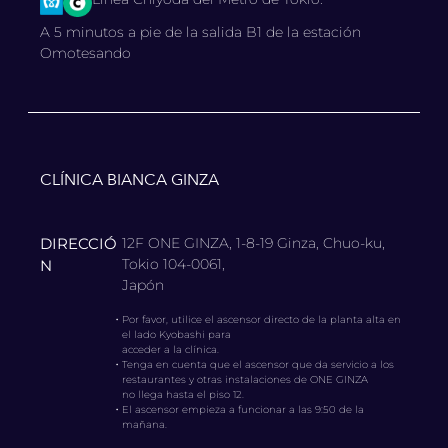
A 5 minutos a pie de la salida B1 de la estación
Omotesando
CLÍNICA BIANCA GINZA
DIRECCIÓ
12F ONE GINZA, 1-8-19 Ginza, Chuo-ku,
Tokio 104-0061,
N
Japón
・
Por favor, utilice el ascensor directo de la planta alta en
el lado Kyobashi para
acceder a la clínica.
・
Tenga en cuenta que el ascensor que da servicio a los
restaurantes y otras instalaciones de ONE GINZA
no llega hasta el piso 12.
・
El ascensor empieza a funcionar a las 9:50 de la
mañana.