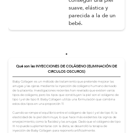
suave, elástica y
parecida a la de un
bebé.
Qué son las INYECCIONES DE COLÁGENO (ELIMINACIÓN DE
CIRCULOS OSCUROS)
Baby Collagen es un método de tratamiento que pretende mejorar las
arrugas y las ojeras mediante la inyección de colágeno humano derivado
de la placenta. Investigaciones recientes han revelado que existen varios
tipos de colágeno, pero los tipos que constituyen la piel son el colágeno de
tipo I y el de tipo III. Baby Collagen utiliza una formulación que combina
estos dos tipos en una proporción 1:1.
Cuando se rompe el equilibrio entre el colágeno de tipo I y el de tipo III, la
elasticidad de la piel disminuye, lo que hace más evidentes los signos de
envejecimiento, como la flacidez y las arrugas. Dado que el colágeno de tipo
III no puede suplementarse con la dieta, se desarrolló la terapia de
inyección de Baby Collagen para reponerlo artificialmente.