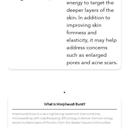
energy to target the
deeper layers of the
skin. In addition to
improving skin
firmness and
elasticity, it may help
address concerns
such as enlarged
pores and acne scars.
What Is Morpheus8 Burst?
Morpheus8 Burst is a skin-tightening treatment that combines
microneedling with radiofrequency (RF) energy to deliver thermal energy
across multiple layers of the skin, from the deeper tissues to the surface.