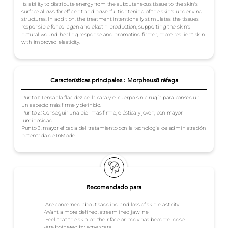
Its ability to distribute energy from the subcutaneous tissue to the skin's
surface allows for efficient and powerful tightening of the skin's underlying
structures. In addition, the treatment intentionally stimulates the tissues
responsible for collagen and elastin production, supporting the skin's
natural wound-healing response and promoting firmer, more resilient skin
with improved elasticity.
Características principales : Morpheus8 ráfaga
Punto 1: Tensar la flacidez de la cara y el cuerpo sin cirugía para conseguir
un aspecto más firme y definido.
Punto 2: Conseguir una piel más firme, elástica y joven, con mayor
luminosidad
Punto 3: mayor eficacia del tratamiento con la tecnología de administración
patentada de InMode
Recomendado para
-Are concerned about sagging and loss of skin elasticity
-Want a more defined, streamlined jawline
-Feel that the skin on their face or body has become loose
-Are bothered by acne scars