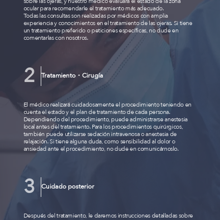
sobre las ojeras, y nuestro médico evaluará el estado de la zona
ocular para recomendarle el tratamiento más adecuado.
Todas las consultas son realizadas por médicos con amplia
experiencia y conocimientos en el tratamiento de las ojeras. Si tiene
un tratamiento preferido o peticiones específicas, no dude en
comentarlas con nosotros.
Tratamiento・Cirugía
El médico realizará cuidadosamente el procedimiento teniendo en
cuenta el estado y el plan de tratamiento de cada persona.
Dependiendo del procedimiento, puede administrarse anestesia
local antes del tratamiento. Para los procedimientos quirúrgicos,
también puede utilizarse sedación intravenosa o anestesia de
relajación. Si tiene alguna duda, como sensibilidad al dolor o
ansiedad ante el procedimiento, no dude en comunicárnoslo.
Cuidado posterior
Después del tratamiento, le daremos instrucciones detalladas sobre