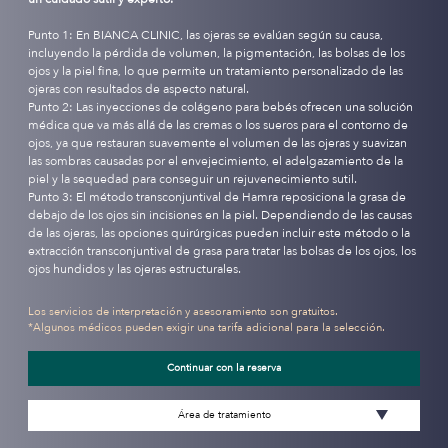
Punto 1: En BIANCA CLINIC, las ojeras se evalúan según su causa,
incluyendo la pérdida de volumen, la pigmentación, las bolsas de los
ojos y la piel fina, lo que permite un tratamiento personalizado de las
ojeras con resultados de aspecto natural.
Punto 2: Las inyecciones de colágeno para bebés ofrecen una solución
médica que va más allá de las cremas o los sueros para el contorno de
ojos, ya que restauran suavemente el volumen de las ojeras y suavizan
las sombras causadas por el envejecimiento, el adelgazamiento de la
piel y la sequedad para conseguir un rejuvenecimiento sutil.
Punto 3: El método transconjuntival de Hamra reposiciona la grasa de
debajo de los ojos sin incisiones en la piel. Dependiendo de las causas
de las ojeras, las opciones quirúrgicas pueden incluir este método o la
extracción transconjuntival de grasa para tratar las bolsas de los ojos, los
ojos hundidos y las ojeras estructurales.
Los servicios de interpretación y asesoramiento son gratuitos.
*Algunos médicos pueden exigir una tarifa adicional para la selección.
Continuar con la reserva
Área de tratamiento