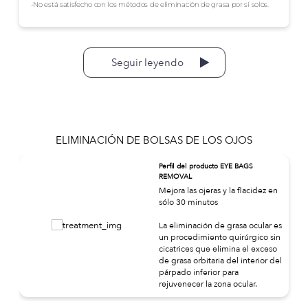
-No está satisfecho con los métodos de eliminación de grasa por sí solos.
Seguir leyendo
ELIMINACIÓN DE BOLSAS DE LOS OJOS
Perfil del producto EYE BAGS
REMOVAL
Mejora las ojeras y la flacidez en
sólo 30 minutos
La eliminación de grasa ocular es
un procedimiento quirúrgico sin
cicatrices que elimina el exceso
de grasa orbitaria del interior del
párpado inferior para
rejuvenecer la zona ocular.