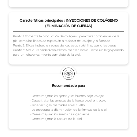
Características principales : INYECCIONES DE COLÁGENO
(ELIMINACIÓN DE OJERAS)
Punto 1: Fomenta la producción de colágeno, para tratar problemas de la
piel como las líneas de expresión alrededor de los ojos y la flacidez.
Punto 2: Eficaz incluso en zonas delicadas con piel fina, como las ojeras
Punto 3: Alta durabilidad con efectos mantenidos durante un largo periodo
para un rejuvenecimiento completo de la piel.
Recomendado para
-Desea mejorar las ojeras y los huecos bajo los ojos
-Desea tratar las arrugas de la frente o del entrecejo
-Tener arrugas marcadas en el cuello
-Le preocupa la disminución de la firmeza de la piel
-Desea mejorar los surcos nasogenianos
-Desea mejorar la textura de la piel