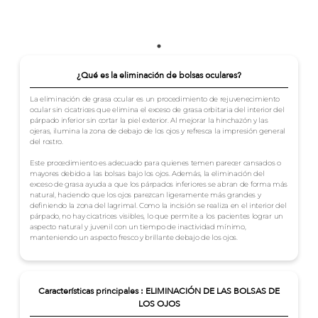
¿Qué es la eliminación de bolsas oculares?
La eliminación de grasa ocular es un procedimiento de rejuvenecimiento
ocular sin cicatrices que elimina el exceso de grasa orbitaria del interior del
párpado inferior sin cortar la piel exterior. Al mejorar la hinchazón y las
ojeras, ilumina la zona de debajo de los ojos y refresca la impresión general
del rostro.
Este procedimiento es adecuado para quienes temen parecer cansados o
mayores debido a las bolsas bajo los ojos. Además, la eliminación del
exceso de grasa ayuda a que los párpados inferiores se abran de forma más
natural, haciendo que los ojos parezcan ligeramente más grandes y
definiendo la zona del lagrimal. Como la incisión se realiza en el interior del
párpado, no hay cicatrices visibles, lo que permite a los pacientes lograr un
aspecto natural y juvenil con un tiempo de inactividad mínimo,
manteniendo un aspecto fresco y brillante debajo de los ojos.
Características principales : ELIMINACIÓN DE LAS BOLSAS DE
LOS OJOS