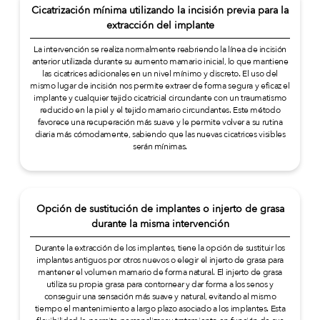
Cicatrización mínima utilizando la incisión previa para la
extracción del implante
La intervención se realiza normalmente reabriendo la línea de incisión
anterior utilizada durante su aumento mamario inicial, lo que mantiene
las cicatrices adicionales en un nivel mínimo y discreto. El uso del
mismo lugar de incisión nos permite extraer de forma segura y eficaz el
implante y cualquier tejido cicatricial circundante con un traumatismo
reducido en la piel y el tejido mamario circundantes. Este método
favorece una recuperación más suave y le permite volver a su rutina
diaria más cómodamente, sabiendo que las nuevas cicatrices visibles
serán mínimas.
Opción de sustitución de implantes o injerto de grasa
durante la misma intervención
Durante la extracción de los implantes, tiene la opción de sustituir los
implantes antiguos por otros nuevos o elegir el injerto de grasa para
mantener el volumen mamario de forma natural. El injerto de grasa
utiliza su propia grasa para contornear y dar forma a los senos y
conseguir una sensación más suave y natural, evitando al mismo
tiempo el mantenimiento a largo plazo asociado a los implantes. Esta