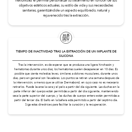
flexibilidad le permite personalizar su tratamiento en función de sus
objetivos estéticos actuales, su estilo de vida y sus necesidades
sanitarias, garantizándole un aspecto equilibrado, natural y
rejuvenecido tras la extracción.
TIEMPO DE INACTIVIDAD TRAS LA EXTRACCIÓN DE UN IMPLANTE DE
SILICONA
Tras la intervención, es de esperar que se produzca una ligera hinchazón y
hematomas durante unos días; los hematomas suelen desaparecer en 10 días. Es
posible que sienta molestias leves, similares a dolores musculares, durante unos
días, pero en general son llevaderas. Los puntos se retiran una semana después de
la intervención, a menos que se utilice Dermabond, en cuyo caso no es necesario
retirarlos. Puede lavarse la cara y el pelo a partir del día siguiente. Las duchas en la
parte inferior del cuerpo están permitidas a partir del día siguiente, manteniendo
seca la parte superior del cuerpo, y las duchas de cuerpo entero están permitidas a
partir del tercer día. El baño en la bañera está permitido a partir del séptimo día.
Siga estas directrices para facilitar la curación y la recuperación.