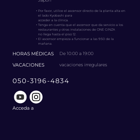
Japón
・
Por favor, utilice el ascensor directo de la planta alta en
el lado Kyobashi para
acceder a la clínica.
・
Tenga en cuenta que el ascensor que da servicio a los
restaurantes y otras instalaciones de ONE GINZA
no llega hasta el piso 12.
・
El ascensor empieza a funcionar a las 9:50 de la
mañana.
HORAS MÉDICAS
De 10:00 a 19:00
VACACIONES
vacaciones irregulares
050-3196-4834
Acceda a