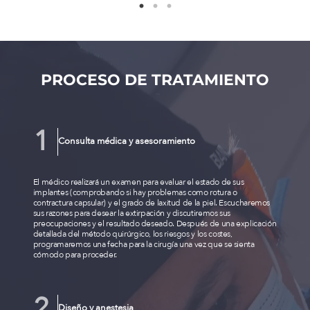
PROCESO DE TRATAMIENTO
Consulta médica y asesoramiento
El médico realizará un examen para evaluar el estado de sus
implantes (comprobando si hay problemas como rotura o
contractura capsular) y el grado de laxitud de la piel. Escucharemos
sus razones para desear la extirpación y discutiremos sus
preocupaciones y el resultado deseado. Después de una explicación
detallada del método quirúrgico, los riesgos y los costes,
programaremos una fecha para la cirugía una vez que se sienta
cómodo para proceder.
Diseño y anestesia