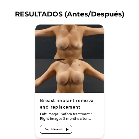
RESULTADOS (Antes/Después)
Breast implant removal
and replacement
Left image: Before treatment /
Right image: 3 months after
Treatment details: Breast implant
removal with secondary breast
Seguir leyendo
augmentation (silicone implants)
Cost (This will be self-funded