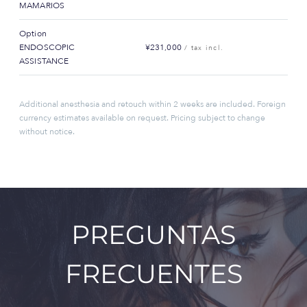
MAMARIOS
Option
ENDOSCOPIC
¥231,000
/ tax incl.
ASSISTANCE
Additional anesthesia and retouch within 2 weeks are included. Foreign
currency estimates available on request. Pricing subject to change
without notice.
PREGUNTAS
FRECUENTES