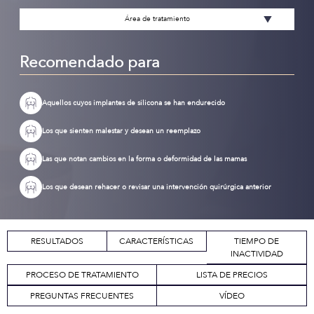
Área de tratamiento
Recomendado para
Aquellos cuyos implantes de silicona se han endurecido
Los que sienten malestar y desean un reemplazo
Las que notan cambios en la forma o deformidad de las mamas
Los que desean rehacer o revisar una intervención quirúrgica anterior
RESULTADOS
CARACTERÍSTICAS
TIEMPO DE
INACTIVIDAD
PROCESO DE TRATAMIENTO
LISTA DE PRECIOS
PREGUNTAS FRECUENTES
VÍDEO