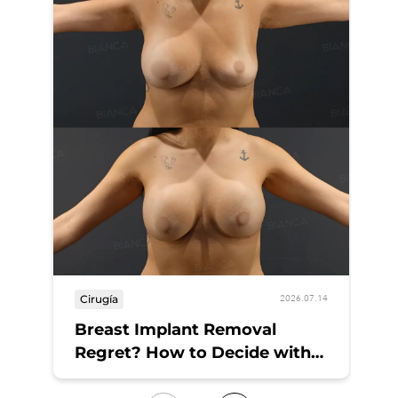
Cirugía
Ci
2026.07.14
Breast Implant Removal
Br
Regret? How to Decide with
Un
Confidence at a Tokyo
To