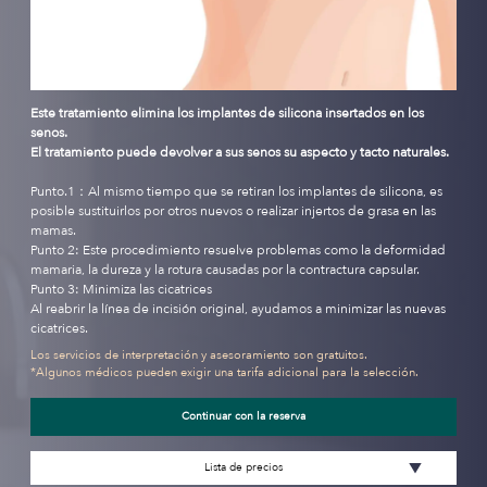
Este tratamiento elimina los implantes de silicona insertados en los
senos.
El tratamiento puede devolver a sus senos su aspecto y tacto naturales.
Punto.1：Al mismo tiempo que se retiran los implantes de silicona, es
posible sustituirlos por otros nuevos o realizar injertos de grasa en las
mamas.
Punto 2: Este procedimiento resuelve problemas como la deformidad
mamaria, la dureza y la rotura causadas por la contractura capsular.
Punto 3: Minimiza las cicatrices
Al reabrir la línea de incisión original, ayudamos a minimizar las nuevas
cicatrices.
Los servicios de interpretación y asesoramiento son gratuitos.
*Algunos médicos pueden exigir una tarifa adicional para la selección.
Continuar con la reserva
Lista de precios