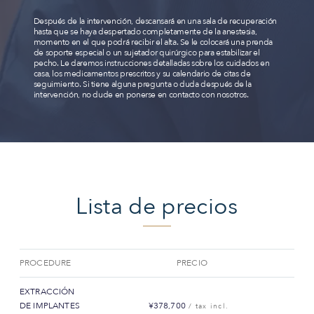
Después de la intervención, descansará en una sala de recuperación
hasta que se haya despertado completamente de la anestesia,
momento en el que podrá recibir el alta. Se le colocará una prenda
de soporte especial o un sujetador quirúrgico para estabilizar el
pecho. Le daremos instrucciones detalladas sobre los cuidados en
casa, los medicamentos prescritos y su calendario de citas de
seguimiento. Si tiene alguna pregunta o duda después de la
intervención, no dude en ponerse en contacto con nosotros.
Lista de precios
PROCEDURE
PRECIO
EXTRACCIÓN
DE IMPLANTES
¥378,700
/ tax incl.