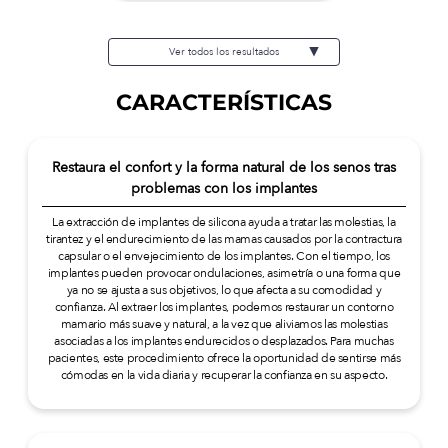
treatment): ¥1,304,380 (tax inc.)
Risks / side effects: Swelling,
bruising, temporary discomfort,
Ver todos los resultados
asymmetry, capsular contracture,
infection, etc.
CARACTERÍSTICAS
Restaura el confort y la forma natural de los senos tras
problemas con los implantes
La extracción de implantes de silicona ayuda a tratar las molestias, la
tirantez y el endurecimiento de las mamas causados por la contractura
capsular o el envejecimiento de los implantes. Con el tiempo, los
implantes pueden provocar ondulaciones, asimetría o una forma que
ya no se ajusta a sus objetivos, lo que afecta a su comodidad y
confianza. Al extraer los implantes, podemos restaurar un contorno
mamario más suave y natural, a la vez que aliviamos las molestias
asociadas a los implantes endurecidos o desplazados. Para muchas
pacientes, este procedimiento ofrece la oportunidad de sentirse más
cómodas en la vida diaria y recuperar la confianza en su aspecto.