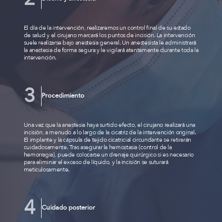
El día de la intervención, realizaremos un control final de su estado
de salud y el cirujano marcará los puntos de incisión. La intervención
suele realizarse bajo anestesia general. Un anestesista le administrará
la anestesia de forma segura y le vigilará atentamente durante toda la
intervención.
Procedimiento
Una vez que la anestesia haya surtido efecto, el cirujano realizará una
incisión, a menudo a lo largo de la cicatriz de la intervención original.
El implante y la cápsula de tejido cicatricial circundante se retirarán
cuidadosamente. Tras asegurar la hemostasia (control de la
hemorragia), puede colocarse un drenaje quirúrgico si es necesario
para eliminar el exceso de líquido, y la incisión se suturará
meticulosamente.
Cuidado posterior