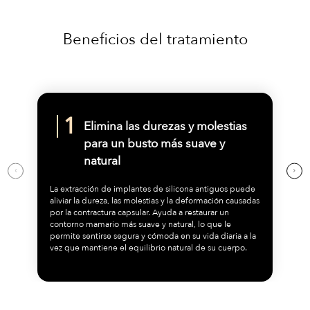
Beneficios del tratamiento
Elimina las durezas y molestias
para un busto más suave y
natural
La extracción de implantes de silicona antiguos puede
aliviar la dureza, las molestias y la deformación causadas
por la contractura capsular. Ayuda a restaurar un
contorno mamario más suave y natural, lo que le
permite sentirse segura y cómoda en su vida diaria a la
vez que mantiene el equilibrio natural de su cuerpo.