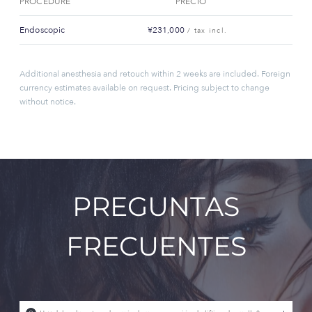
PROCEDURE
PRECIO
Endoscopic
¥231,000
/ tax incl.
Additional anesthesia and retouch within 2 weeks are included. Foreign
currency estimates available on request. Pricing subject to change
without notice.
PREGUNTAS
FRECUENTES