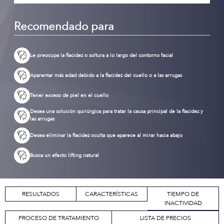
Recomendado para
Le preocupa la flacidez o soltura a lo largo del contorno facial
Aparentar más edad debido a la flacidez del cuello o a las arrugas
Tener exceso de piel en el cuello
Desea una solución quirúrgica para tratar la causa principal de la flacidez y
las arrugas
Desea eliminar la flacidez oculta que aparece al mirar hacia abajo
Busca un efecto lifting natural
RESULTADOS
CARACTERÍSTICAS
TIEMPO DE
INACTIVIDAD
PROCESO DE TRATAMIENTO
LISTA DE PRECIOS