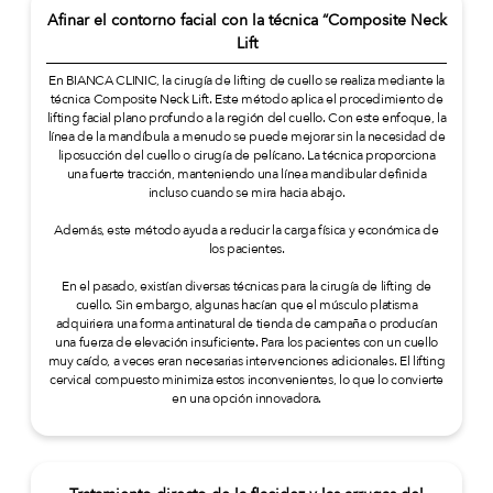
Afinar el contorno facial con la técnica “Composite Neck
Lift
En BIANCA CLINIC, la cirugía de lifting de cuello se realiza mediante la
técnica Composite Neck Lift. Este método aplica el procedimiento de
lifting facial plano profundo a la región del cuello. Con este enfoque, la
línea de la mandíbula a menudo se puede mejorar sin la necesidad de
liposucción del cuello o cirugía de pelícano. La técnica proporciona
una fuerte tracción, manteniendo una línea mandibular definida
incluso cuando se mira hacia abajo.
Además, este método ayuda a reducir la carga física y económica de
los pacientes.
En el pasado, existían diversas técnicas para la cirugía de lifting de
cuello. Sin embargo, algunas hacían que el músculo platisma
adquiriera una forma antinatural de tienda de campaña o producían
una fuerza de elevación insuficiente. Para los pacientes con un cuello
muy caído, a veces eran necesarias intervenciones adicionales. El lifting
cervical compuesto minimiza estos inconvenientes, lo que lo convierte
en una opción innovadora.