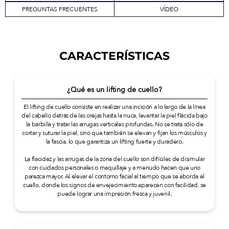
PREGUNTAS FRECUENTES
VÍDEO
CARACTERÍSTICAS
¿Qué es un lifting de cuello?
El lifting de cuello consiste en realizar una incisión a lo largo de la línea
del cabello detrás de las orejas hasta la nuca, levantar la piel flácida bajo
la barbilla y tratar las arrugas verticales profundas. No se trata sólo de
cortar y suturar la piel, sino que también se elevan y fijan los músculos y
la fascia, lo que garantiza un lifting fuerte y duradero.
La flacidez y las arrugas de la zona del cuello son difíciles de disimular
con cuidados personales o maquillaje y a menudo hacen que uno
parezca mayor. Al elevar el contorno facial al tiempo que se aborda el
cuello, donde los signos de envejecimiento aparecen con facilidad, se
puede lograr una impresión fresca y juvenil.