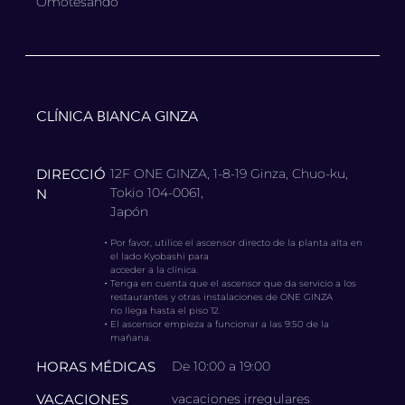
Omotesando
CLÍNICA BIANCA GINZA
DIRECCIÓ
12F ONE GINZA, 1-8-19 Ginza, Chuo-ku,
Tokio 104-0061,
N
Japón
・
Por favor, utilice el ascensor directo de la planta alta en
el lado Kyobashi para
acceder a la clínica.
・
Tenga en cuenta que el ascensor que da servicio a los
restaurantes y otras instalaciones de ONE GINZA
no llega hasta el piso 12.
・
El ascensor empieza a funcionar a las 9:50 de la
mañana.
HORAS MÉDICAS
De 10:00 a 19:00
VACACIONES
vacaciones irregulares