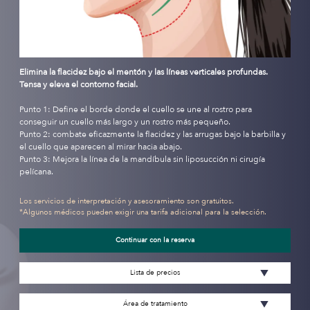
Elimina la flacidez bajo el mentón y las líneas verticales profundas.
Tensa y eleva el contorno facial.
Punto 1: Define el borde donde el cuello se une al rostro para
conseguir un cuello más largo y un rostro más pequeño.
Punto 2: combate eficazmente la flacidez y las arrugas bajo la barbilla y
el cuello que aparecen al mirar hacia abajo.
Punto 3: Mejora la línea de la mandíbula sin liposucción ni cirugía
pelícana.
Los servicios de interpretación y asesoramiento son gratuitos.
*Algunos médicos pueden exigir una tarifa adicional para la selección.
Continuar con la reserva
Lista de precios
Área de tratamiento