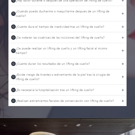
¿Hay dolor durante o después de una operación de lifting de cuello?
Q
¿Cuándo puedo ducharme o maquillarme después de un lifting de
Q
cuello?
¿Cuánto dura el tiempo de inactividad tras un lifting de cuello?
Q
¿Se notarán las cicatrices de las incisiones del lifting de cuello?
Q
¿Se puede realizar un lifting de cuello y un lifting facial al mismo
Q
tiempo?
¿Cuánto duran los resultados de un lifting de cuello?
Q
¿Existe riesgo de tirantez o estiramiento de la piel tras la cirugía de
Q
lifting de cuello?
¿Es necesaria la hospitalización tras un lifting de cuello?
Q
¿Realizan estiramientos faciales de conservación con lifting de cuello?
Q