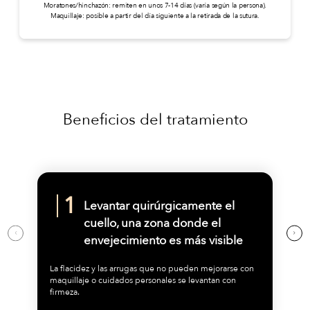
Moratones/hinchazón: remiten en unos 7-14 días (varía según la persona).
Maquillaje: posible a partir del día siguiente a la retirada de la sutura.
Beneficios del tratamiento
Levantar quirúrgicamente el
cuello, una zona donde el
envejecimiento es más visible
La flacidez y las arrugas que no pueden mejorarse con
maquillaje o cuidados personales se levantan con
firmeza.