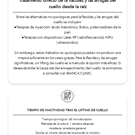
Tratamiento directo de la flacidez y las arrugas del
cuello desde la raíz
Entre las alternativas no quirúrgicas para la flacidez y las arrugas del
cuello se incluyen:
●Terapias de inyección: ácido hialurónico, Botox, potenciadores de la
piel.
●Terapias con dispositivos: Láser, RF (radiofrecuencia), HIFU
(ultrasonidos).
Sin embargo, estos métodos no quirúrgicos pueden no producir una
mejora suficiente en los casos graves. Para la flacidez y las arrugas
significativas, un lifting de cuello es a menudo la opción más eficaz. Si
desea abordar la causa raíz del envejecimiento del cuello, le animamos
a consultar con BIANCA CLINIC.
TIEMPO DE INACTIVIDAD TRAS EL LIFTING DE CUELLO
Tiempo quirúrgico: 60 minutos aprox.
Retirada de la sutura: 1 semana después
Anestesia: anestesia general
Ducha: el mismo día (evite la zona de la incisión)