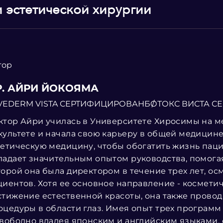
и эстетической хирургии
тор
Р. АЙРИ ЙОКОЯМА
VEDERM VISTA СЕРТИФИЦИРОВАН
БОТОКС ВИСТА 
ктор Айри училась в Университете Хиросимы на 
культете и начала свою карьеру в общей медицине
тетическую медицину, чтобы обогатить жизнь паци
ладает значительным опытом руководства, помогая
торой она была директором в течение трех лет, ос
циентов. Хотя ее основное направление - космети
стижение естественной красоты, она также прово
оцедуры в области глаз. Имея опыт трех програм
свободно владея японским и английским языками,