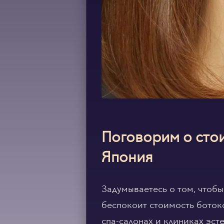
Поговорим о стои
Япония
Задумываетесь о том, чтобы
беспокоит стоимость боток
спа-салонах и клиниках эст