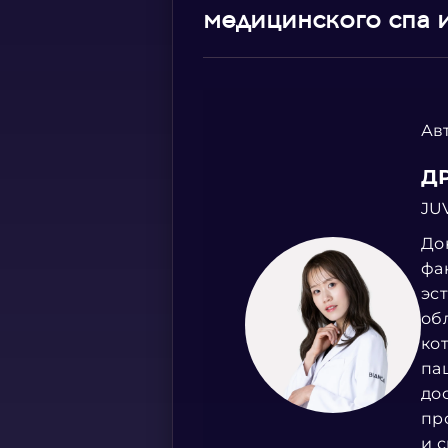
медицинского спа 
Ав
Д
JU
До
фа
эс
об
ко
па
до
пр
и 