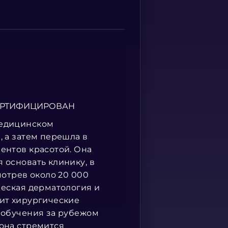
Spanish
СЕРТИФИЦИРОВАН
медицинском
, а затем перешла в
ентов красотой. Она
 основать клинику, в
мотрев около 20 000
ческая дерматология и
дит хирургические
м обучения за рубежом
 она стремится