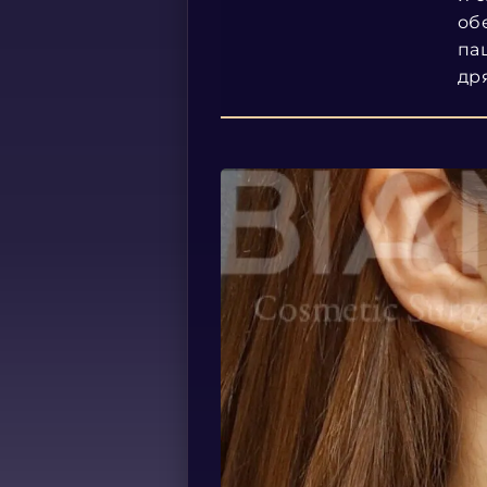
об
па
др