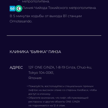
метрополитена.
Линия Чийода Токийского метрополитена.
В 5 минутах ходьбы от выхода B1 станции
Omotesando.
КЛИНИКА "БЬЯНКА" ГИНЗА
АДРЕС
12F ONE GINZA, 1-8-19 Ginza, Chuo-ku,
Tokyo 104-0061,
Япония
・
Пожалуйста, воспользуйтесь специальным прямым
лифтом на высоком этаже со стороны Киобаси, чтобы
доступ в клинику.
・
Обратите внимание, что лифт, обслуживающий
рестораны и другие объекты ONE GINZA
не поднимается на 12-й этаж.