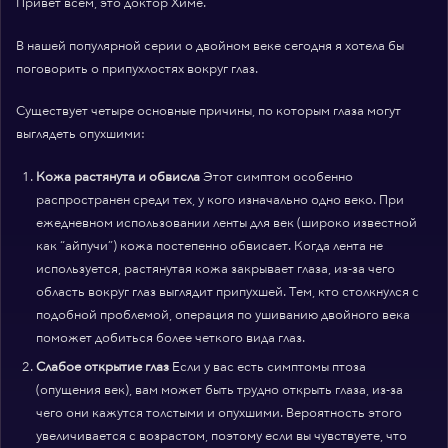
Привет всем, это доктор Химе.
В нашей популярной серии о двойном веке сегодня я хотела бы
поговорить о припухлостях вокруг глаз.
Существует четыре основные причины, по которым глаза могут
выглядеть опухшими:
Кожа растянута и обвисла
Этот симптом особенно
распространен среди тех, у кого изначально одно веко. При
ежедневном использовании ленты для век (широко известной
как “айпучи”) кожа постепенно обвисает. Когда лента не
используется, растянутая кожа закрывает глаза, из-за чего
область вокруг глаз выглядит припухшей. Тем, кто столкнулся с
подобной проблемой, операция по ушиванию двойного века
поможет добиться более четкого вида глаз.
Слабое открытие глаз
Если у вас есть симптомы птоза
(опущения век), вам может быть трудно открыть глаза, из-за
чего они кажутся толстыми и опухшими. Вероятность этого
увеличивается с возрастом, поэтому если вы чувствуете, что