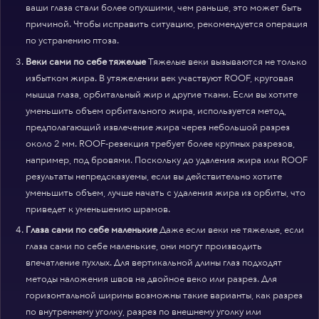
ваши глаза стали более опухшими, чем раньше, это может быть
причиной. Чтобы исправить ситуацию, рекомендуется операция
по устранению птоза.
Веки сами по себе тяжелые
Тяжелые веки вызываются не только
избытком жира. В утяжелении век участвуют ROOF, круговая
мышца глаза, орбитальный жир и другие ткани. Если вы хотите
уменьшить объем орбитального жира, используется метод,
предполагающий извлечение жира через небольшой разрез
около 2 мм. ROOF-резекция требует более крупных разрезов,
например, под бровями. Поскольку до удаления жира или ROOF
результаты непредсказуемы, если вы действительно хотите
уменьшить объем, лучше начать с удаления жира из орбиты, что
приведет к уменьшению шрамов.
Глаза сами по себе маленькие
Даже если веки не тяжелые, если
глаза сами по себе маленькие, они могут производить
впечатление пухлых. Для вертикальной длины глаз подходят
методы наложения швов на двойное веко или разрез. Для
горизонтальной ширины возможны такие варианты, как разрез
по внутреннему уголку, разрез по внешнему уголку или