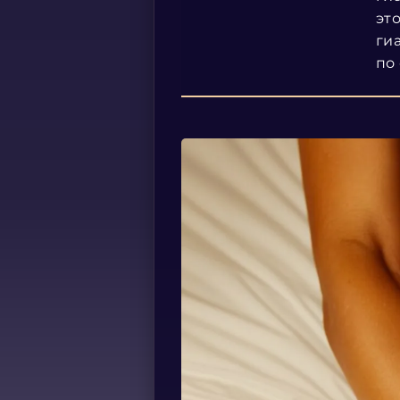
эт
ги
по