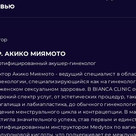
овью
тор
Р. АКИКО МИЯМОТО
ртифицированный акушер-гинеколог
ктор Акико Миямото - ведущий специалист в обла
некологии, специализирующийся как на гинекологи
 женском сексуальном здоровье. В BIANCA CLINIC о
рокий спектр услуг, от эстетических процедур, та
агалища и лабиапластика, до обычного гинекологи
дение менструального цикла и контрацепции. В ма
стигла значительного успеха, став первым и един
ртифицированным инструктором Medytox по ваг
алуроновой кислоты, что подчеркивает ее междун