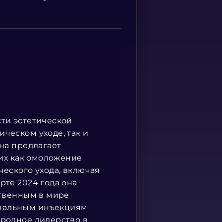
Spanish
сти эстетической
ческом уходе, так и
на предлагает
ких как омоложение
ческого ухода, включая
рте 2024 года она
ственным в мире
инальным инъекциям
ародное лидерство в