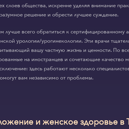
ех слоев общества, искренне уделяя внимание пра
 разумное решение и обрести лучшее суждение.
м лучше всего обратиться к сертифицированному а
нской урологии/урогинекологии. Эти врачи тщател
учитывающий вашу частную жизнь и ценности. По вс
ированные на иностранцев и сочетающие качество 
исключение: здесь работают несколько специалисто
помогут вам независимо от проблемы.
ложение и женское здоровье в 