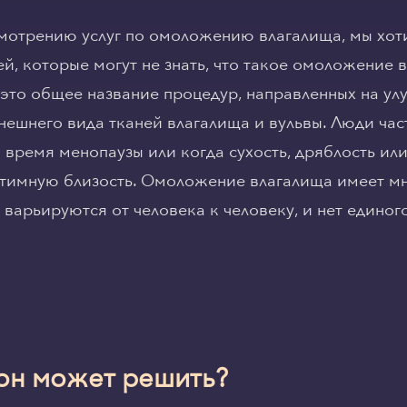
мотрению услуг по омоложению влагалища, мы хот
, которые могут не знать, что такое омоложение в
это общее название процедур, направленных на ул
нешнего вида тканей влагалища и вульвы. Люди час
 время менопаузы или когда сухость, дряблость ил
нтимную близость. Омоложение влагалища имеет 
 варьируются от человека к человеку, и нет едино
он может решить?