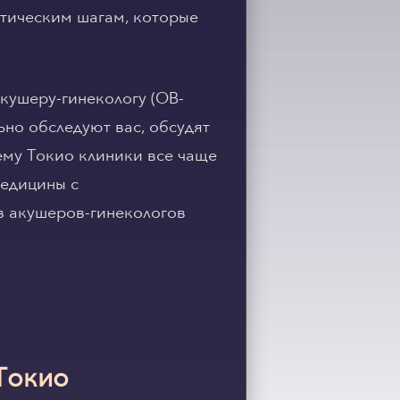
ктическим шагам, которые
кушеру-гинекологу (OB-
ьно обследуют вас, обсудят
ему Токио клиники все чаще
медицины с
в акушеров-гинекологов
Токио