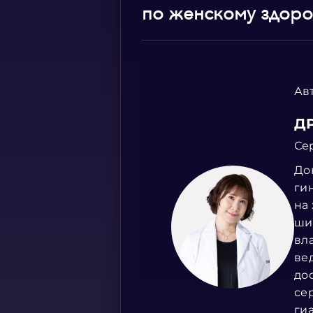
по женскому здор
Ав
Д
Се
До
ги
на
ши
вл
ве
до
се
ги