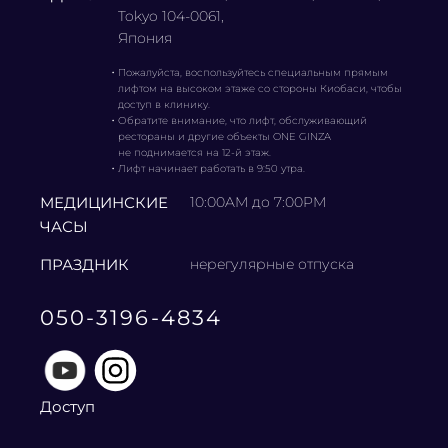
Tokyo 104-0061,
Япония
・
Пожалуйста, воспользуйтесь специальным прямым
лифтом на высоком этаже со стороны Киобаси, чтобы
доступ в клинику.
・
Обратите внимание, что лифт, обслуживающий
рестораны и другие объекты ONE GINZA
не поднимается на 12-й этаж.
・
Лифт начинает работать в 9:50 утра.
МЕДИЦИНСКИЕ
10:00AM до 7:00PM
ЧАСЫ
ПРАЗДНИК
нерегулярные отпуска
050-3196-4834
Доступ