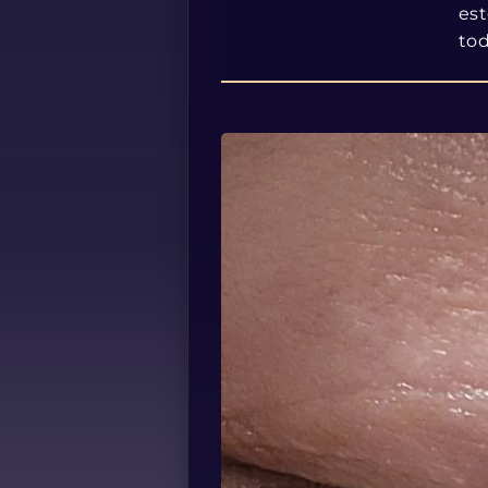
est
tod