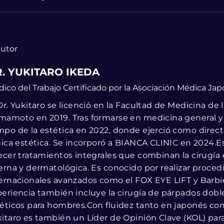
autor
. YUKITARO IKEDA
ico del Trabajo Certificado por la Asociación Médica Ja
Dr. Yukitaro se licenció en la Facultad de Medicina de
amoto en 2019. Tras formarse en medicina general y 
po de la estética en 2022, donde ejerció como direc
nica estética. Se incorporó a BIANCA CLINIC en 2024.E
ecer tratamientos integrales que combinan la cirugía 
erna y dermatológica. Es conocido por realizar proce
ernacionales avanzados como el FOX EYE LIFT y Barbie
eriencia también incluye la cirugía de párpados dobl
éticos para hombres.Con fluidez tanto en japonés como
itaro es también un Líder de Opinión Clave (KOL) par