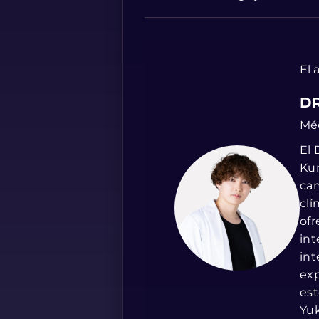
El 
DR
Méd
El 
Kum
cam
clí
ofr
int
int
exp
est
Yuk