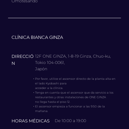
Omotesando
CLÍNICA BIANCA GINZA
DIRECCIÓ
12F ONE GINZA, 1-8-19 Ginza, Chuo-ku,
Tokio 104-0061,
N
Japón
・
Por favor, utilice el ascensor directo de la planta alta en
el lado Kyobashi para
acceder a la clínica.
・
Tenga en cuenta que el ascensor que da servicio a los
restaurantes y otras instalaciones de ONE GINZA
no llega hasta el piso 12.
・
El ascensor empieza a funcionar a las 9:50 de la
mañana.
HORAS MÉDICAS
De 10:00 a 19:00