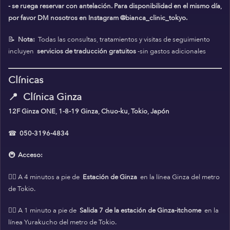
- se ruega reservar con antelación. Para disponibilidad en el mismo día,
por favor DM nosotros en Instagram @bianca_clinic_tokyo.
📝
Nota:
Todas las consultas, tratamientos y visitas de seguimiento
incluyen
servicios de traducción gratuitos
-sin gastos adicionales
Clínicas
📍
Clínica Ginza
12F Ginza ONE, 1-8-19 Ginza, Chuo-ku, Tokio, Japón
☎
050-3196-4834
🚇
Acceso:
🚶‍♀️ A 4 minutos a pie de
Estación de Ginza
en la línea Ginza del metro
de Tokio.
🚶‍♀️ A 1 minuto a pie de
Salida 7 de la estación de Ginza-itchome
en la
línea Yurakucho del metro de Tokio.