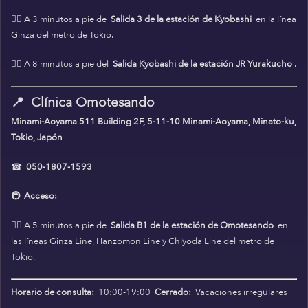
🚶‍♀️ A 3 minutos a pie de
Salida 3 de la estación de Kyobashi
en la línea
Ginza del metro de Tokio.
🚶‍♀️ A 8 minutos a pie del
Salida Kyobashi de la estación JR Yurakucho
.
📍
Clínica Omotesando
Minami-Aoyama 511 Building 2F, 5-11-10 Minami-Aoyama, Minato-ku,
Tokio, Japón
☎
050-1807-1593
🚇
Acceso:
🚶‍♀️ A 5 minutos a pie de
Salida B1 de la estación de Omotesando
en
las líneas Ginza Line, Hanzomon Line y Chiyoda Line del metro de
Tokio.
Horario de consulta:
10:00-19:00
Cerrado:
Vacaciones irregulares