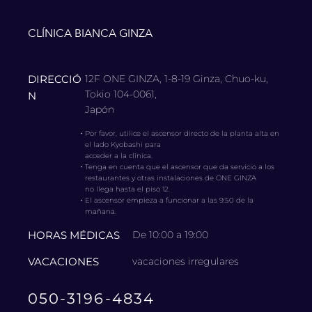
CLÍNICA BIANCA GINZA
DIRECCIÓ
12F ONE GINZA, 1-8-19 Ginza, Chuo-ku,
Tokio 104-0061,
N
Japón
・
Por favor, utilice el ascensor directo de la planta alta en
el lado Kyobashi para
acceder a la clínica.
・
Tenga en cuenta que el ascensor que da servicio a los
restaurantes y otras instalaciones de ONE GINZA
no llega hasta el piso 12.
・
El ascensor empieza a funcionar a las 9:50 de la
mañana.
HORAS MÉDICAS
De 10:00 a 19:00
VACACIONES
vacaciones irregulares
050-3196-4834