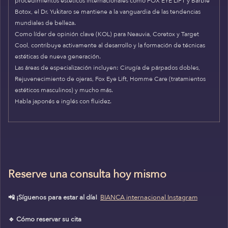
procedimientos estéticos internacionales como FOX EYE LIFT y Barbie
Botox, el Dr. Yukitaro se mantiene a la vanguardia de las tendencias
mundiales de belleza.
Como líder de opinión clave (KOL) para Neauvia, Coretox y Target
Cool, contribuye activamente al desarrollo y la formación de técnicas
estéticas de nueva generación.
Las áreas de especialización incluyen: Cirugía de párpados dobles,
Rejuvenecimiento de ojeras, Fox Eye Lift, Homme Care (tratamientos
estéticos masculinos) y mucho más.
Habla japonés e inglés con fluidez.
Reserve una consulta hoy mismo
📲 ¡Síguenos para estar al día!
BIANCA internacional Instagram
🔹 Cómo reservar su cita