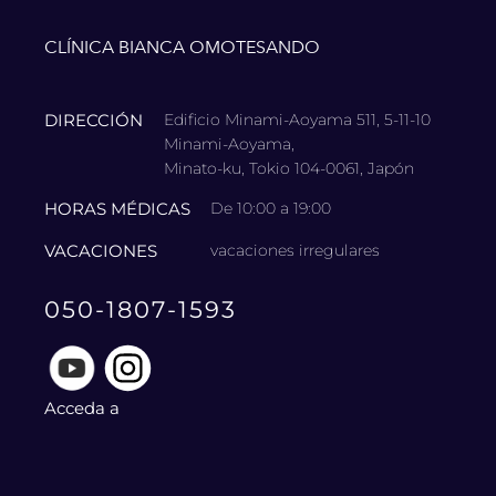
CLÍNICA BIANCA OMOTESANDO
DIRECCIÓN
Edificio Minami-Aoyama 511, 5-11-10
Minami-Aoyama,
Minato-ku, Tokio 104-0061, Japón
HORAS MÉDICAS
De 10:00 a 19:00
VACACIONES
vacaciones irregulares
050-1807-1593
Acceda a