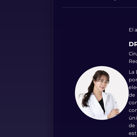
El 
DR
Cir
Rec
La 
por
ele
de 
com
con
úni
de 
est