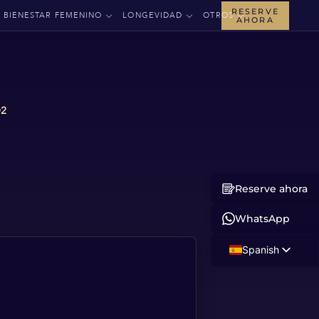
RESERVE
BIENESTAR FEMENINO
LONGEVIDAD
OTROS
AHORA
O2
Reserve ahora
WhatsApp
Spanish
English
Russian