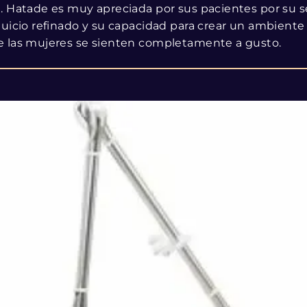
. Hatade es muy apreciada por sus pacientes por su s
juicio refinado y su capacidad para crear un ambiente 
 las mujeres se sienten completamente a gusto.