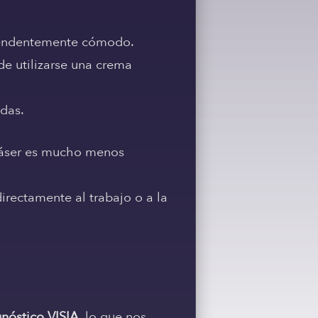
prendentemente cómodo.
e utilizarse una crema
das.
 láser es mucho menos
rectamente al trabajo o a la
nóstico VISIA
, lo que nos