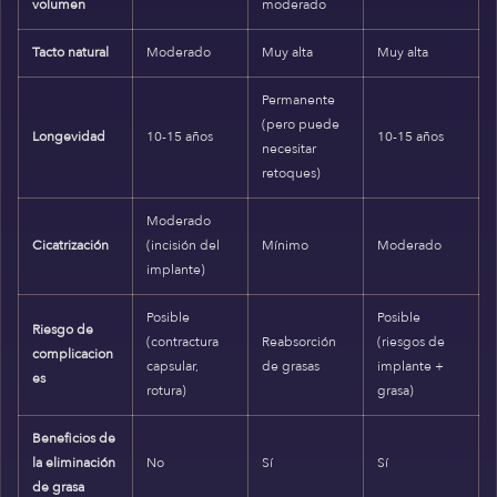
volumen
moderado
Tacto natural
Moderado
Muy alta
Muy alta
Permanente
(pero puede
Longevidad
10-15 años
10-15 años
necesitar
retoques)
Moderado
Cicatrización
(incisión del
Mínimo
Moderado
implante)
Posible
Posible
Riesgo de
(contractura
Reabsorción
(riesgos de
complicacion
capsular,
de grasas
implante +
es
rotura)
grasa)
Beneficios de
la eliminación
No
Sí
Sí
de grasa