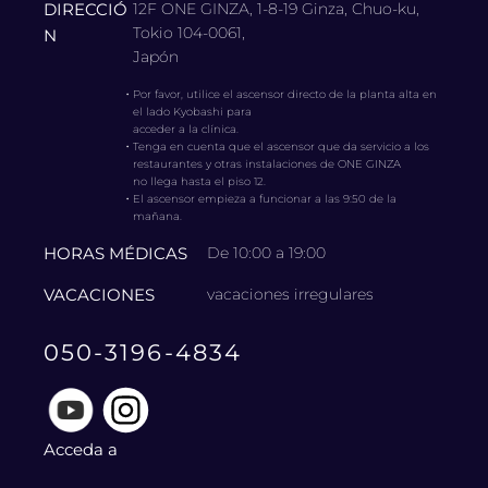
DIRECCIÓ
12F ONE GINZA, 1-8-19 Ginza, Chuo-ku,
Tokio 104-0061,
N
Japón
・
Por favor, utilice el ascensor directo de la planta alta en
el lado Kyobashi para
acceder a la clínica.
・
Tenga en cuenta que el ascensor que da servicio a los
restaurantes y otras instalaciones de ONE GINZA
no llega hasta el piso 12.
・
El ascensor empieza a funcionar a las 9:50 de la
mañana.
HORAS MÉDICAS
De 10:00 a 19:00
VACACIONES
vacaciones irregulares
050-3196-4834
Acceda a