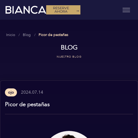
RESERVE
→
AHORA
Inicio
Blog
Picor de pestañas
BLOG
NUESTRO BLOG
2024.07.14
ojo
Picor de pestañas