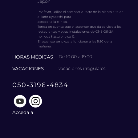
Japón
・
Por favor, utilice el ascensor directo de la planta alta en
el lado Kyobashi para
acceder a la clínica.
・
Tenga en cuenta que el ascensor que da servicio a los
restaurantes y otras instalaciones de ONE GINZA
no llega hasta el piso 12.
・
El ascensor empieza a funcionar a las 9:50 de la
mañana.
HORAS MÉDICAS
De 10:00 a 19:00
VACACIONES
vacaciones irregulares
050-3196-4834
Acceda a