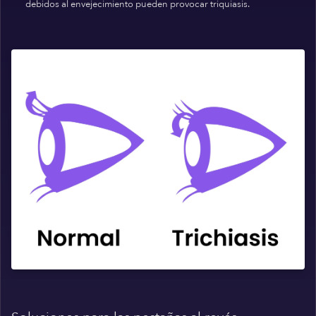
debidos al envejecimiento pueden provocar triquiasis.