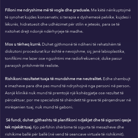
Filloni me ndryshime më të vogla dhe graduale.
Me këtë nënkuptojmë
të synohet kujdes konservativ, si terapia e dyshemesë pelvike, kujdesi i
lëkurës, hidratuesit dhe udhëzimet për stilin e jetesës, para se të
nxitohet drejt ndonjë ndërhyrjeje të madhe.
Mos u tërheq kurrë.
Duhet gjithmonë të ndiheni të rehatshëm të
diskutoni procedurat kur është e nevojshme, siç janë labioplastika,
tonifikimi me lazer ose ngushtimi me radiofrekuencë, duke pasur
parasysh pritshmëritë realiste.
Rishikoni rezultatet tuaja të mundshme me neutralitet.
Edhe shembujt
e imazheve para dhe pas mund të ndryshojnë nga personi në person.
Asnjë klinikë nuk mund të premtojë një kohëzgjatje ose rezultat të
përcaktuar, por me specialistë të shëndetit të grave të përqendruar në
mirëqenien tuaj, nuk mund të gaboni.
Së fundi, duhet gjithashtu të planifikoni ndjekjet dhe të siguroni qasje
tek mjekët tuaj.
Kjo përfshin shërbime të sigurta të mesazheve dhe
rishikime ballë për ballë (në vend të seancave virtuale të rishikimit).