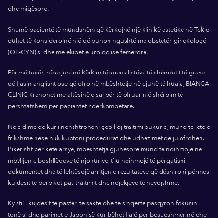
dhe miqësore.
Shumë pacientë të mundshëm që kërkojnë një klinikë estetike në Tokio
duhet të konsiderojnë një që punon ngushtë me obstetër-ginekologë
(OB-GYN) si dhe me ekipet e urologjisë femërore.
Për më tepër, nëse jeni në kërkim të specialistëve të shëndetit të grave
që flasin anglisht ose që ofrojnë mbështetje në gjuhë të huaja, BIANCA
CLINIC krenohet me aftësinë e saj për të ofruar një shërbim të
përshtatshëm për pacientët ndërkombëtarë.
Ne e dimë që kur i nënshtroheni çdo lloj trajtimi bukurie, mund të jetë e
frikshme nëse nuk kuptoni procedurat dhe udhëzimet që ju ofrohen.
Pikërisht për këtë arsye, mbështetja gjuhësore mund të ndihmojë në
mbylljen e boshllëqeve të njohurive, t'ju ndihmojë të përgatisni
dokumentet dhe të lehtësojë arritjen e rezultateve që dëshironi përmes
kujdesit të përpikët pas trajtimit dhe ndjekjeve të nevojshme.
Ky stil i kujdesit të pastër, të saktë dhe të sinqertë pasqyron fokusin
tonë si dhe parimet e Japonisë kur bëhet fjalë për besueshmërinë dhe