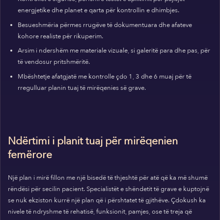
energjetike dhe planet e qarta për kontrollin e dhimbjes.
Besueshmëria përmes rrugëve të dokumentuara dhe afateve
kohore realiste për rikuperim.
Arsim i ndershëm me materiale vizuale, si galeritë para dhe pas, për
të vendosur pritshmëritë.
Mbështetje afatgjatë me kontrolle çdo 1, 3 dhe 6 muaj për të
rregulluar planin tuaj të mirëqenies së grave.
Ndërtimi i planit tuaj për mirëqenien
femërore
Një plan i mirë fillon me një bisedë të thjeshtë për atë që ka më shumë
rëndësi për secilin pacient. Specialistët e shëndetit të grave e kuptojnë
se nuk ekziston kurrë një plan që i përshtatet të gjithëve. Çdokush ka
nivele të ndryshme të rehatisë, funksionit, pamjes, ose të treja që