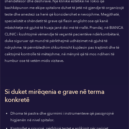
shëndetësor dhe dëshirave. Një klinikë estetike në Tokio që
bashkëpunon me ekipe spitalore duhet të jetë në gjendje të organizojë
teste dhe anestezi sa herë që konsiderohet e nevojshme. Megjithatë,
specialistët e shëndetit të grave që flasin anglisht ose që kanë
mbështetje në gjuhë të huaja janë disi më të rrallë. Prandaj, në BIANCA
CLINIC i kushtojmë vëmendje të veçantë pacientëve ndërkombëtarë,
duke siguruar që mund të përkthejmë udhëzimet në gjuhë të
ndryshme, të përmbledhim shkurtimisht kujdesin pas trajtimit dhe të
caktojmë kontrolle të mëtejshme, në mënyrë që të mos ndiheni të
humbur ose të vetëm midis vizitave.
Si duket mirëqenia e grave në terma
konkretë
Dhoma të pastra dhe gjurmimi i instrumenteve që pasqyrojnë
higjienën në nivel spitalor.
Kontrollet e sigurisë, përfshirë testet e aplikimit për pajisjet