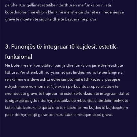
pelvike. Kur qëllimet estetike ndërthuren me funksionin, ata
koordinohen me ekipin klinik në mënyrë që planet e mirëqenies së
grave të mbeten të sigurta dhe të bazuara në prova.
3. Punonjës të integruar të kujdesit estetik-
funksional
Në botën reale, komoditeti, pamja dhe funksioni janë thellësisht të
lidhura. Për shembull, ndryshimet pas lindjes mund të përfshijnë si
relaksimin e indeve ashtu edhe simptomat e fshikëzës si pasojë e
ndryshimeve hormonale. Një ekip i përkushtuar specialistësh të
shëndetit të grave, të trajnuar në estetikë-funksion të integruar, duhet
të sigurojë që çdo ndërhyrje estetike që mbështet shëndetin pelvik të
ketë afate kohore të qarta dhe të matshme, me kujdes të kujdesshëm
pas ndërhyrjes që garanton rezultatet e mirëqenies së grave.