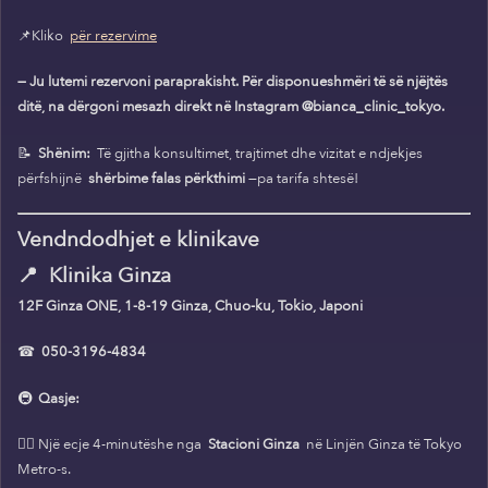
📌Kliko
për rezervime
— Ju lutemi rezervoni paraprakisht. Për disponueshmëri të së njëjtës
ditë, na dërgoni mesazh direkt në Instagram @bianca_clinic_tokyo.
📝
Shënim:
Të gjitha konsultimet, trajtimet dhe vizitat e ndjekjes
përfshijnë
shërbime falas përkthimi
—pa tarifa shtesë!
Vendndodhjet e klinikave
📍
Klinika Ginza
12F Ginza ONE, 1-8-19 Ginza, Chuo-ku, Tokio, Japoni
☎
050-3196-4834
🚇
Qasje:
🚶‍♀️ Një ecje 4-minutëshe nga
Stacioni Ginza
në Linjën Ginza të Tokyo
Metro-s.