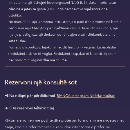
intrauterine që lëshojnë levonorgestrel (LNG-IUS), duke mbështetur
cilësinë e jetës së grave (QOL) nga perspektiva mjekësore dhe
estetike.
Në mars 2024, ajo u emërua instruktoreja e parë dhe e vetme në botë e
certifikuar nga Medytox për injektimin vaginal të acidit hialuronik, një
njohje prestigjioze që thekson udhëheqjen e saj ndërkombëtare në
këtë fushë.
Fushat e ekspertizës: Injektimi i acidit hialuronik vaginal, Labiaplastia
(reduktimi i labive të vogla), Reduktimi i kapakut të klitorisit, Injektimi
për rinovimin vaginal dhe më shumë…
Rezervoni një konsultë sot
📲 Na ndiqni për përditësime!
BIANCA Instagram Ndërkombëtar
🔹 Si të rezervoni takimin tuaj
Klikoni në lidhjen më poshtë dhe plotësoni formularin me shqetësimet
tuaja, kodin e referimit nëse e keni, dhe ditën/orën e preferuar.