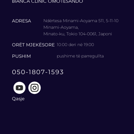
BIANCA CLINIC OMOTESANDO
ADRESA
Ndërtesa Minami-Aoyama 511, 5-11-10
Minami-Aoyama,
Minato-ku, Tokio 104-0061, Japoni
ORËT MJEKËSORE
10:00 deri në 19:00
PUSHIM
pushime të parregullta
050-1807-1593
Qasje