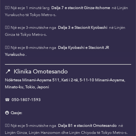
🚶‍♀️ Një ecje 1 minutë larg
Dalja 7 e stacionit Ginza-itchome
në Linjën
Yurakucho të Tokyo Metro-s.
🚶‍♀️ Një ecje 3-minutëshe nga
Dalja 3 e Stacionit Kyobashi
në Linjën
Ginza të Tokyo Metro-s.
🚶‍♀️ Një ecje 8-minutëshe nga
Dalja Kyobashi e Stacionit JR
Yurakucho
.
📍
Klinika Omotesando
Ndërtesa Minami-Aoyama 511, Kati i 2-të, 5-11-10 Minami-Aoyama,
Minato-ku, Tokio, Japoni
☎
050-1807-1593
🚇
Qasje:
🚶‍♀️ Një ecje 5-minutëshe nga
Dalja B1 e stacionit Omotesando
në
Linjën Ginza, Linjën Hanzomon dhe Linjën Chiyoda të Tokyo Metro-s.