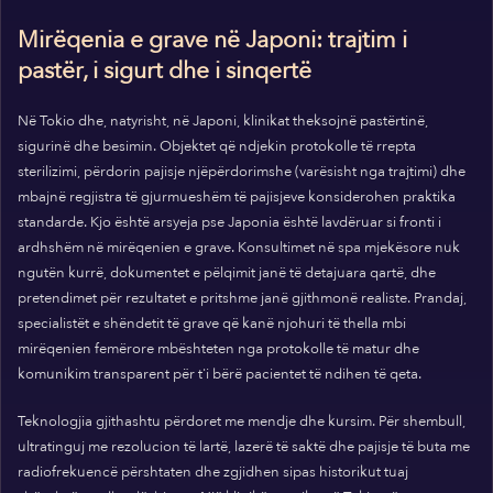
Mirëqenia e grave në Japoni: trajtim i
pastër, i sigurt dhe i sinqertë
Në Tokio dhe, natyrisht, në Japoni, klinikat theksojnë pastërtinë,
sigurinë dhe besimin. Objektet që ndjekin protokolle të rrepta
sterilizimi, përdorin pajisje njëpërdorimshe (varësisht nga trajtimi) dhe
mbajnë regjistra të gjurmueshëm të pajisjeve konsiderohen praktika
standarde. Kjo është arsyeja pse Japonia është lavdëruar si fronti i
ardhshëm në mirëqenien e grave. Konsultimet në spa mjekësore nuk
ngutën kurrë, dokumentet e pëlqimit janë të detajuara qartë, dhe
pretendimet për rezultatet e pritshme janë gjithmonë realiste. Prandaj,
specialistët e shëndetit të grave që kanë njohuri të thella mbi
mirëqenien femërore mbështeten nga protokolle të matur dhe
komunikim transparent për t'i bërë pacientet të ndihen të qeta.
Teknologjia gjithashtu përdoret me mendje dhe kursim. Për shembull,
ultratinguj me rezolucion të lartë, lazerë të saktë dhe pajisje të buta me
radiofrekuencë përshtaten dhe zgjidhen sipas historikut tuaj