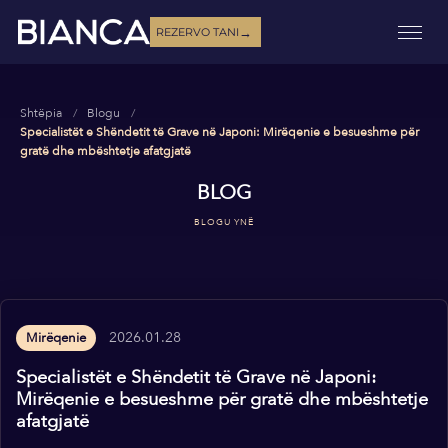
→
REZERVO TANI
Shtëpia
Blogu
Specialistët e Shëndetit të Grave në Japoni: Mirëqenie e besueshme për
gratë dhe mbështetje afatgjatë
BLOG
BLOGU YNË
2026.01.28
Mirëqenie
Specialistët e Shëndetit të Grave në Japoni:
Mirëqenie e besueshme për gratë dhe mbështetje
afatgjatë