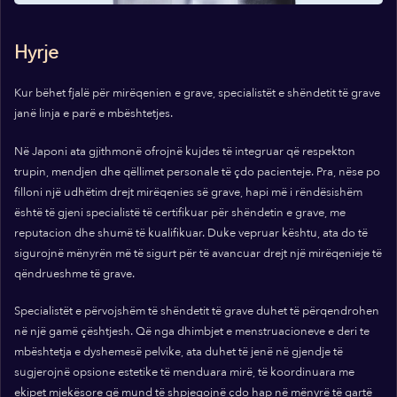
Hyrje
Kur bëhet fjalë për mirëqenien e grave, specialistët e shëndetit të grave
janë linja e parë e mbështetjes.
Në Japoni ata gjithmonë ofrojnë kujdes të integruar që respekton
trupin, mendjen dhe qëllimet personale të çdo pacienteje. Pra, nëse po
filloni një udhëtim drejt mirëqenies së grave, hapi më i rëndësishëm
është të gjeni specialistë të certifikuar për shëndetin e grave, me
reputacion dhe shumë të kualifikuar. Duke vepruar kështu, ata do të
sigurojnë mënyrën më të sigurt për të avancuar drejt një mirëqenieje të
qëndrueshme të grave.
Specialistët e përvojshëm të shëndetit të grave duhet të përqendrohen
në një gamë çështjesh. Që nga dhimbjet e menstruacioneve e deri te
mbështetja e dyshemesë pelvike, ata duhet të jenë në gjendje të
sugjerojnë opsione estetike të menduara mirë, të koordinuara me
ekipet mjekësore që mund të shpjegojnë çdo hap në mënyrë të qartë