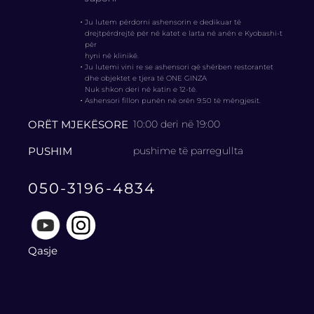
・
Ju lutem përdorni ashensorin e dedikuar të
drejtpërdrejtë për në katet e larta në anën e Kyobashi-t
për
hyni në klinikë.
・
Ju lutemi vini re se ashensori që shërben restorantet
dhe objektet e tjera të ONE GINZA
Nuk shkon deri në katin e 12-të.
・
Ashensori fillon punën në orën 9:50 të mëngjesit.
ORËT MJEKËSORE
10:00 deri në 19:00
PUSHIM
pushime të parregullta
050-3196-4834
Qasje