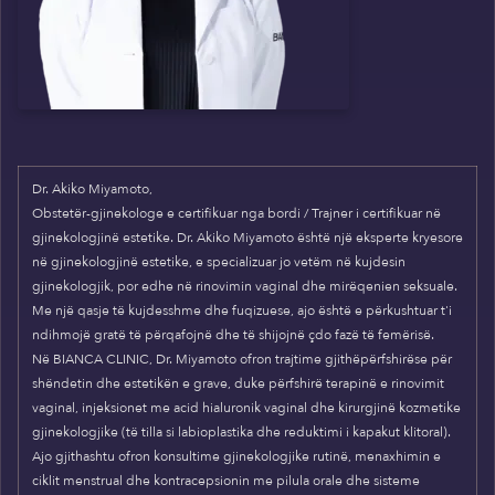
Dr. Akiko Miyamoto,
Obstetër-gjinekologe e certifikuar nga bordi / Trajner i certifikuar në
gjinekologjinë estetike. Dr. Akiko Miyamoto është një eksperte kryesore
në gjinekologjinë estetike, e specializuar jo vetëm në kujdesin
gjinekologjik, por edhe në rinovimin vaginal dhe mirëqenien seksuale.
Me një qasje të kujdesshme dhe fuqizuese, ajo është e përkushtuar t'i
ndihmojë gratë të përqafojnë dhe të shijojnë çdo fazë të femërisë.
Në BIANCA CLINIC, Dr. Miyamoto ofron trajtime gjithëpërfshirëse për
shëndetin dhe estetikën e grave, duke përfshirë terapinë e rinovimit
vaginal, injeksionet me acid hialuronik vaginal dhe kirurgjinë kozmetike
gjinekologjike (të tilla si labioplastika dhe reduktimi i kapakut klitoral).
Ajo gjithashtu ofron konsultime gjinekologjike rutinë, menaxhimin e
ciklit menstrual dhe kontracepsionin me pilula orale dhe sisteme