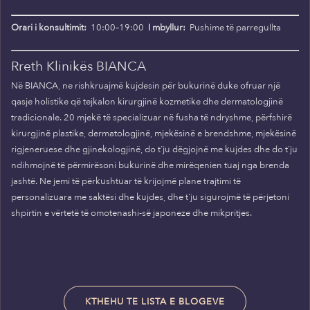
Orari i konsultimit:
10:00–19:00
I mbyllur:
Pushime të parregullta
Rreth Klinikës BIANCA
Në BIANCA, ne rishkruajmë kujdesin për bukurinë duke ofruar një
qasje holistike që tejkalon kirurgjinë kozmetike dhe dermatologjinë
tradicionale. 20 mjekë të specializuar në fusha të ndryshme, përfshirë
kirurgjinë plastike, dermatologjinë, mjekësinë e brendshme, mjekësinë
rigjeneruese dhe gjinekologjinë, do t'ju dëgjojnë me kujdes dhe do t'ju
ndihmojnë të përmirësoni bukurinë dhe mirëqenien tuaj nga brenda
jashtë. Ne jemi të përkushtuar të krijojmë plane trajtimi të
personalizuara me saktësi dhe kujdes, dhe t'ju sigurojmë të përjetoni
shpirtin e vërtetë të omotenashi-së japoneze dhe mikpritjes.
KTHEHU TE LISTA E BLOGEVE