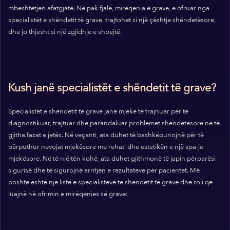
mbështetjen afatgjatë. Në pak fjalë, mirëqenia e grave, e ofruar nga
specialistët e shëndetit të grave, trajtohet si një çështje shëndetësore,
dhe jo thjesht si një zgjidhje e shpejtë.
Kush janë specialistët e shëndetit të grave?
Specialistët e shëndetit të grave janë mjekë të trajnuar për të
diagnostikuar, trajtuar dhe parandaluar problemet shëndetësore në të
gjitha fazat e jetës. Në veçanti, ata duhet të bashkëpunojnë për të
përputhur nevojat mjekësore me rehati dhe estetikën e një spa-je
mjekësore. Në të njëjtën kohë, ata duhet gjithmonë të japin përparësi
sigurisë dhe të sigurojnë arritjen e rezultateve për pacientet. Më
poshtë është një listë e specialistëve të shëndetit të grave dhe roli që
luajnë në ofrimin e mirëqenies së grave: