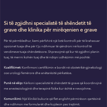
Si të zgjidhni specialistë të shëndetit të
grave dhe klinika për mirëqenien e grave
Për të përmbledhur, kemi përfshirë një listë kontrolli për të krahasuar
opsionet tuaja dhe për t'ju ndihmuar të qëndroni në kontroll të
vendimeve tuaja shëndetësore. Shpresojmë që kur të zgjidhni planin
tuaj, të merrni kohën tuaj dhe të ndiqni udhëzimin më poshtë:
Kualifikimet:
Konfirmoni certifikimin e bordit në obstetrikë-gjinekologji
ose urologji femërore dhe anëtarësitë përkatëse.
Punë në ekip:
Kërkoni specialistë të shëndetit të grave që koordinojnë
me anesteziologjinë dhe terapinë fizike kur është e nevojshme.
Komunikimi:
Një klinikë bukurie që flet anglisht përmirëson qartësinë
dhe ndihmon me formularët dhe kujdesin pas trajtimit.