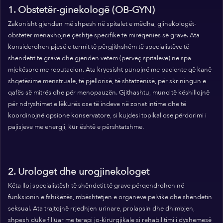
1. Obstetër-ginekologë (OB-GYN)
Zakonisht gjenden më shpesh në spitalet e mëdha, gjinekologët-
obstetër menaxhojnë çështje specifike të mirëqenies së grave. Ata
konsiderohen pjesë e termit të përgjithshëm të specialistëve të
shëndetit të grave dhe gjenden vetëm (përveç spitaleve) në spa
mjekësore me reputacion. Ata kryesisht punojnë me paciente që kanë
shqetësime menstruale, të pjellorisë, të shtatzënisë, për skriningun e
qafës së mitrës dhe për menopauzën. Gjithashtu, mund të këshillojnë
për ndryshimet e lëkurës ose të indeve në zonat intime dhe të
koordinojnë opsione konservatore, si kujdesi topikal ose përdorimi i
pajisjeve me energji, kur është e përshtatshme.
2. Urologet dhe urogjinekologet
Këta lloj specialistësh të shëndetit të grave përqendrohen në
funksionin e fshikëzës, mbështetjen e organeve pelvike dhe shëndetin
seksual. Ata trajtojnë rrjedhjen urinare, prolapsin dhe dhimbjen,
shpesh duke filluar me terapi jo-kirurgjikale si rehabilitimi i dyshemesë