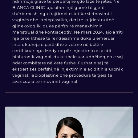
ndihmojë grave të përqafojnë çdo fazë të jetës. Në
BIANCA CLINIC, ajo ofron një gamë të gjerë
shërbimesh, nga trajtimet estetike si rinovimi i
vaginës dhe labioplastika, deri te kujdesi rutinë
gjinekologjik, duke përfshirë menaxhimin
menstrual dhe kontraceptiv. Në mars 2024, ajo arriti
një pikë kthese të rëndësishme duke u emëruar
instruktoreja e parë dhe e vetme në botë e
certifikuar nga Medytox për injektimin e acidit
hialuronik vaginal, duke theksuar udhëheqjen e saj
ndërkombëtare në këtë fushë. Fushat e saj të
ekspertizës përfshijnë injektimin e acidit hialuronik
vaginal, labioplastinë dhe procedura të tjera të
avancuara të rinovimit vaginal.