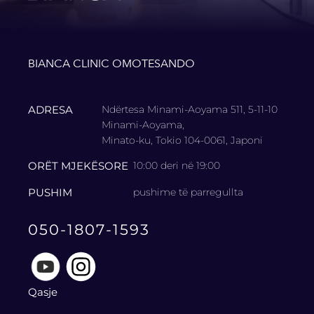
BIANCA CLINIC OMOTESANDO
ADRESA
Ndërtesa Minami-Aoyama 511, 5-11-10
Minami-Aoyama,
Minato-ku, Tokio 104-0061, Japoni
ORËT MJEKËSORE
10:00 deri në 19:00
PUSHIM
pushime të parregullta
050-1807-1593
Qasje