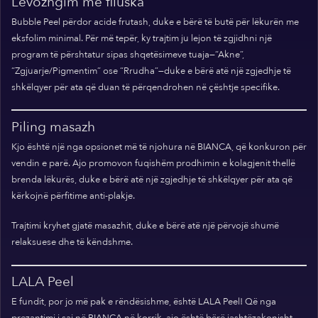
Lëvozhgim me flluska
Bubble Peel përdor acide frutash, duke e bërë të butë për lëkurën me
eksfolim minimal. Për më tepër, ky trajtim ju lejon të zgjidhni një
program të përshtatur sipas shqetësimeve tuaja—“Akne”,
“Zgjuarje/Pigmentim” ose “Rrudha”—duke e bërë atë një zgjedhje të
shkëlqyer për ata që duan të përqendrohen në çështje specifike.
Piling masazh
Kjo është një nga opsionet më të njohura në BIANCA, që konkuron për
vendin e parë. Ajo promovon fuqishëm prodhimin e kolagjenit thellë
brenda lëkurës, duke e bërë atë një zgjedhje të shkëlqyer për ata që
kërkojnë përfitime anti-plakje.
Trajtimi kryhet gjatë masazhit, duke e bërë atë një përvojë shumë
relaksuese dhe të këndshme.
LALA Peel
E fundit, por jo më pak e rëndësishme, është LALA Peel! Që nga