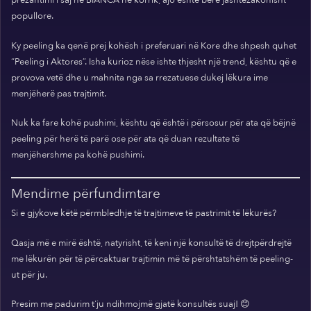
prezantimi i saj në BIANCA në korrik, ajo është bërë jashtëzakonisht
popullore.
Ky peeling ka qenë prej kohësh i preferuari në Kore dhe shpesh quhet
“Peeling i Aktores”. Isha kurioz nëse ishte thjesht një trend, kështu që e
provova vetë dhe u mahnita nga sa rrezatuese dukej lëkura ime
menjëherë pas trajtimit.
Nuk ka fare kohë pushimi, kështu që është i përsosur për ata që bëjnë
peeling për herë të parë ose për ata që duan rezultate të
menjëhershme pa kohë pushimi.
Mendime përfundimtare
Si e gjykove këtë përmbledhje të trajtimeve të pastrimit të lëkurës?
Qasja më e mirë është, natyrisht, të keni një konsultë të drejtpërdrejtë
me lëkurën për të përcaktuar trajtimin më të përshtatshëm të peeling-
ut për ju.
Presim me padurim t'ju ndihmojmë gjatë konsultës suaj! 😊