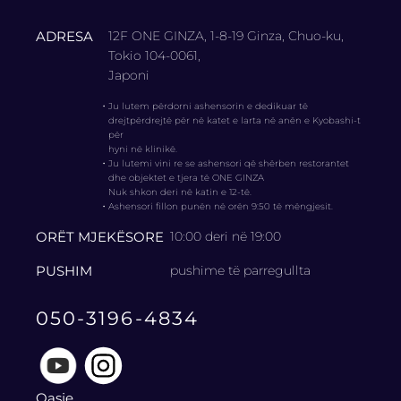
ADRESA
12F ONE GINZA, 1-8-19 Ginza, Chuo-ku,
Tokio 104-0061,
Japoni
・
Ju lutem përdorni ashensorin e dedikuar të
drejtpërdrejtë për në katet e larta në anën e Kyobashi-t
për
hyni në klinikë.
・
Ju lutemi vini re se ashensori që shërben restorantet
dhe objektet e tjera të ONE GINZA
Nuk shkon deri në katin e 12-të.
・
Ashensori fillon punën në orën 9:50 të mëngjesit.
ORËT MJEKËSORE
10:00 deri në 19:00
PUSHIM
pushime të parregullta
050-3196-4834
Qasje