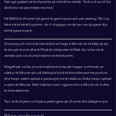
Një nga pyetjet më të shpeshta që më bëhen është: “Nuk e di se cili lloj
eksfolimi më përshtatet më mirë.”
Në BIANCA ofrojmë një gamë të gjerë opsionesh për peeling. Për t'ua
bërë më të lehtë kuptimin, do t'i shpjegoj në një seri me dy pjesë—kjo
është pjesa e parë.
Disa prej jush mund të mendojnë se heqja e lëkurës do të bëjë që ajo
të skuqet shumë dhe të fillojë të shkëputet në fletë. Kjo ishte me të
vërtetë rasti me shumë trajtime në të kaluarën.
Megjithatë, sot ka shumë trajtime të buta për heqjen e shtresës së
vdekur të lëkurës që nuk kërkojnë kohë të konsiderueshme pushimi
dhe heqin vetëm qelizat e panevojshme të vdekura. Duke hequr qelizat
e vjetra të lëkurës, këto trajtime nxisin rigjenerimin e lëkurës së re dhe
të shëndetshme.
Tani, le të zhytemi në llojet e peelingëve që ofrojmë dhe detajet e tyre.