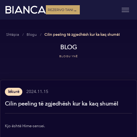
→
REZERVO TANI
Shtëpia
Blogu
Cilin peeling të zgjedhësh kur ka kaq shumë!
BLOG
BLOGU YNË
2024.11.15
lëkurë
Cilin peeling të zgjedhësh kur ka kaq shumë!
Kjo është Hime-sensei.