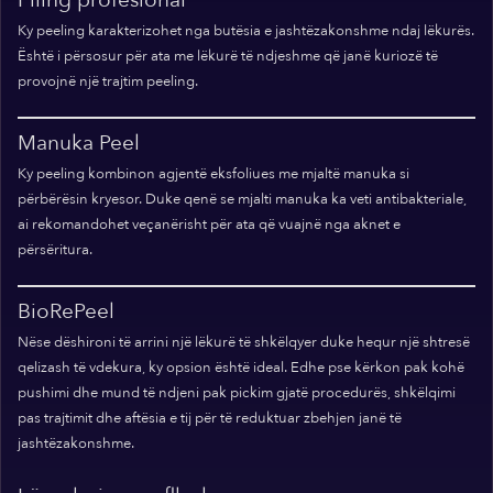
Piling profesional
Ky peeling karakterizohet nga butësia e jashtëzakonshme ndaj lëkurës.
Është i përsosur për ata me lëkurë të ndjeshme që janë kuriozë të
provojnë një trajtim peeling.
Manuka Peel
Ky peeling kombinon agjentë eksfoliues me mjaltë manuka si
përbërësin kryesor. Duke qenë se mjalti manuka ka veti antibakteriale,
ai rekomandohet veçanërisht për ata që vuajnë nga aknet e
përsëritura.
BioRePeel
Nëse dëshironi të arrini një lëkurë të shkëlqyer duke hequr një shtresë
qelizash të vdekura, ky opsion është ideal. Edhe pse kërkon pak kohë
pushimi dhe mund të ndjeni pak pickim gjatë procedurës, shkëlqimi
pas trajtimit dhe aftësia e tij për të reduktuar zbehjen janë të
jashtëzakonshme.