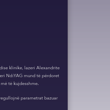
se klinike, lazeri Alexandrite
azeri Nd:YAG mund të përdoret
je më të kujdesshme.
rregullojnë parametrat bazuar