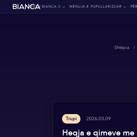
RRETH BIANCA-S
MENUJA E POPULLARIZUAR
PË
Shtëpia
2026.03.09
Trupi
Heqja e qimeve me 