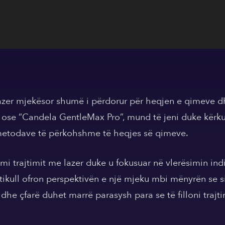
zer mjekësor shumë i përdorur për heqjen e qimeve dhe
ose “Candela GentleMax Pro”, mund të jeni duke kërkua
metodave të përkohshme të heqjes së qimeve.
 trajtimit me lazer duke u fokusuar në vlerësimin ind
rtikull ofron perspektivën e një mjeku mbi mënyrën se 
 dhe çfarë duhet marrë parasysh para se të filloni trajti