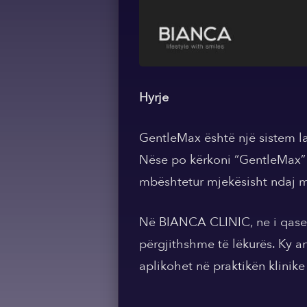
Hyrje
GentleMax është një sistem la
Nëse po kërkoni “GentleMax” 
mbështetur mjekësisht ndaj 
Në BIANCA CLINIC, ne i qasemi
përgjithshme të lëkurës. Ky a
aplikohet në praktikën klinike