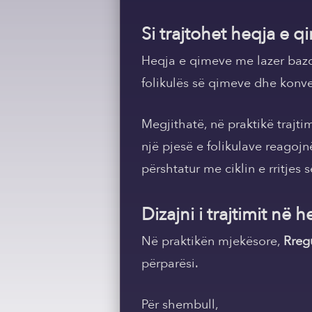
Si trajtohet heqja e 
Heqja e qimeve me lazer bazo
folikulës së qimeve dhe konver
Megjithatë, në praktikë trajti
një pjesë e folikulave reagojn
përshtatur me ciklin e rritjes s
Dizajni i trajtimit në
Në praktikën mjekësore,
Rregu
përparësi.
Për shembull,