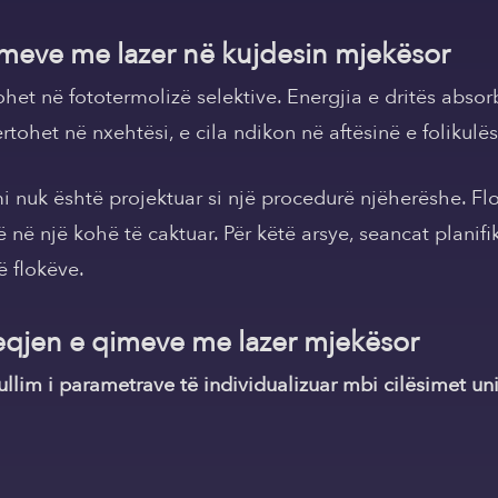
qimeve me lazer në kujdesin mjekësor
het në fototermolizë selektive. Energjia e dritës abs
tohet në nxehtësi, e cila ndikon në aftësinë e folikulë
mi nuk është projektuar si një procedurë njëherëshe. Flo
ë në një kohë të caktuar. Për këtë arsye, seancat planifi
ë flokëve.
 heqjen e qimeve me lazer mjekësor
llim i parametrave të individualizuar mbi cilësimet uni