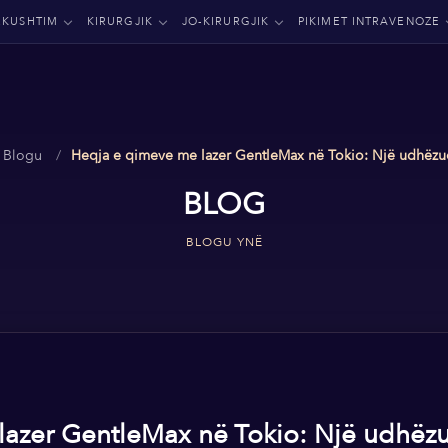
RKUSHTIM
KIRURGJIK
JO-KIRURGJIK
PIKIMET INTRAVENOZE
Blogu
Heqja e qimeve me lazer GentleMax në Tokio: Një udhëzu
BLOG
BLOGU YNË
lazer GentleMax në Tokio: Një udhëz