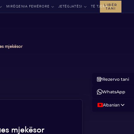
LIBËR
MIRËQENIA FEMËRORE
JETËGJATËSI
TË TJERA
TANI
es mjekësor
Rezervo tani
WhatsApp
Albanian
English
Russian
ues mjekësor