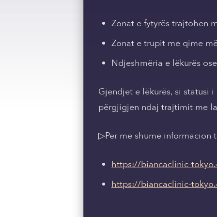
Zonat e fytyrës trajtohen 
Zonat e trupit me qime më 
Ndjeshmëria e lëkurës ose 
Gjendjet e lëkurës, si statusi 
përgjigjen ndaj trajtimit me la
▷Për më shumë informacion të 
https://biancaclinic-toky
https://biancaclinic-toky