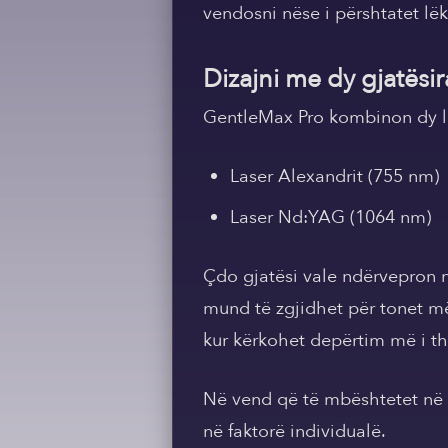
vendosni nëse i përshtatet lëku
Dizajni me dy gjatësira 
GentleMax Pro kombinon dy ll
Laser Alexandrit (755 nm)
Laser Nd:YAG (1064 nm)
Çdo gjatësi vale ndërvepron n
mund të zgjidhet për tonet më
kur kërkohet depërtim më i th
Në vend që të mbështetet në n
në faktorë individualë.