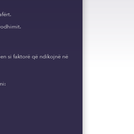
fërt.
rodhimit.
ohen si faktorë që ndikojnë në
ni: