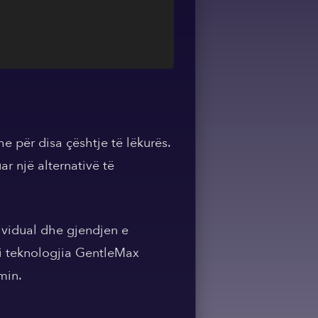
 për disa çështje të lëkurës.
r një alternativë të
ividual dhe gjendjen e
si teknologjia GentleMax
min.