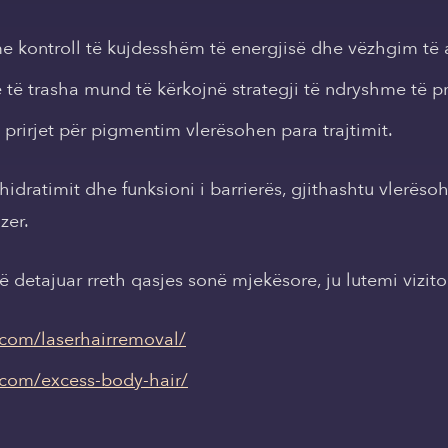
me kontroll të kujdesshëm të energjisë dhe vëzhgim të a
të trasha mund të kërkojnë strategji të ndryshme të p
prirjet për pigmentim vlerësohen para trajtimit.
i hidratimit dhe funksioni i barrierës, gjithashtu vlerës
zer.
detajuar rreth qasjes sonë mjekësore, ju lutemi vizito
o.com/laserhairremoval/
o.com/excess-body-hair/