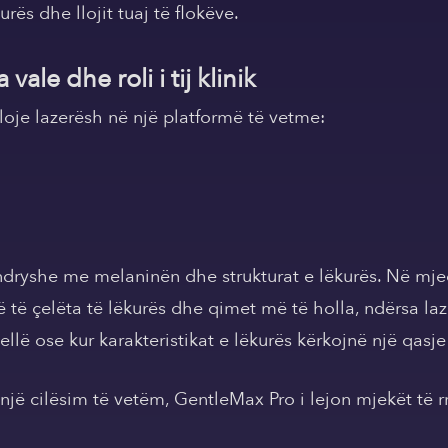
rës dhe llojit tuaj të flokëve.
vale dhe roli i tij klinik
oje lazerësh në një platformë të vetme:
dryshe me melaninën dhe strukturat e lëkurës. Në mjedi
 të çelëta të lëkurës dhe qimet më të holla, ndërsa l
ellë ose kur karakteristikat e lëkurës kërkojnë një qas
jë cilësim të vetëm, GentleMax Pro i lejon mjekët të 