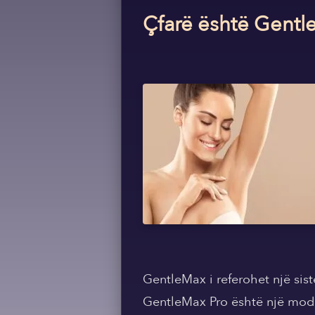
Çfarë është Gentle
GentleMax i referohet një sis
GentleMax Pro është një model 