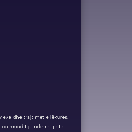
meve dhe trajtimet e lëkurës.
ionon mund t'ju ndihmojë të