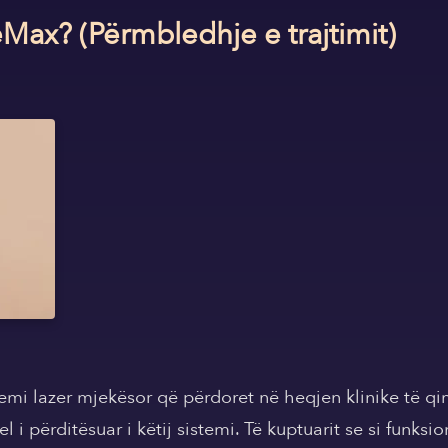
Max? (Përmbledhje e trajtimit)
temi lazer mjekësor që përdoret në heqjen klinike të qi
i përditësuar i këtij sistemi. Të kuptuarit se si funks