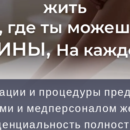
жить
, где ты може
ИНЫ,
На кажд
тации и процедуры пре
ами и медперсоналом же
енциальность полность