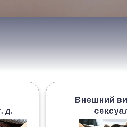
Внешний ви
 д.
сексуал