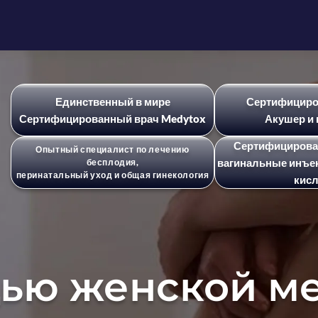
Единственный в мире
Сертифициро
Сертифицированный врач Medytox
Акушер и 
Сертифицирова
Опытный специалист по лечению
вагинальные инъе
бесплодия,
перинатальный уход и общая гинекология
кис
ью женской м