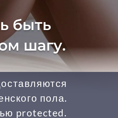
шь
быть
ом шагу.
доставляются
нского пола.
ю protected.