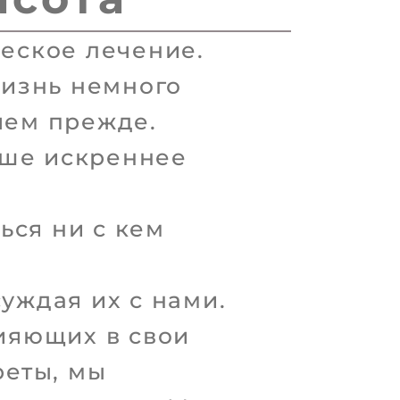
ческое лечение.
жизнь немного
чем прежде.
аше искреннее
ься ни с кем
суждая их с нами.
ияющих в свои
реты, мы