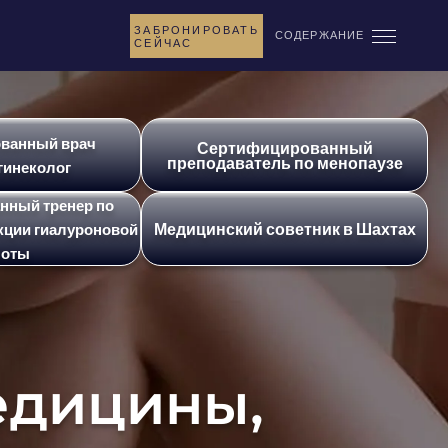
ЗАБРОНИРОВАТЬ
СОДЕРЖАНИЕ
СЕЙЧАС
ванный врач
Сертифицированный
преподаватель по менопаузе
гинеколог
нный тренер по
Медицинский советник в Шахтах
кции гиалуроновой
лоты
едицины,