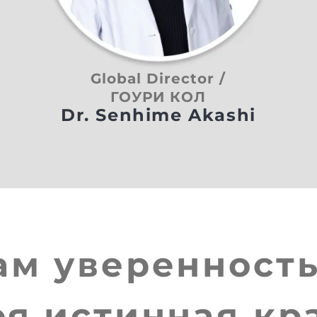
Global Director /
ГОУРИ КОЛ
Dr. Senhime Akashi
вам
уверенность
оя истинная кр